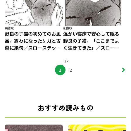
#趣味
#趣味
野良の子猫の初めてのお風
温かい寝床で安心して眠る
呂。露わになったケガと古
野良の子猫。「ここまでよ
傷に絶句／スローステップ
く生きてきた」／スロース
朔太郎 上（7）
テップ朔太郎 上（8）
1/2
1
2
おすすめ読みもの