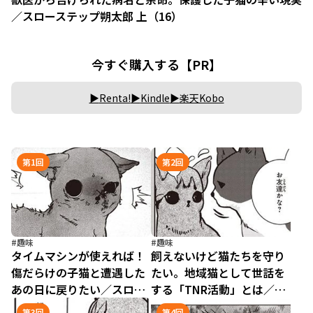
／スローステップ朔太郎 上（16）
今すぐ購入する【PR】
Renta!
Kindle
楽天Kobo
第1回
第2回
#趣味
#趣味
タイムマシンが使えれば！
飼えないけど猫たちを守り
傷だらけの子猫と遭遇した
たい。地域猫として世話を
あの日に戻りたい／スロー
する「TNR活動」とは／ス
ステップ朔太郎 上（1）
ローステップ朔太郎 上
第3回
第4回