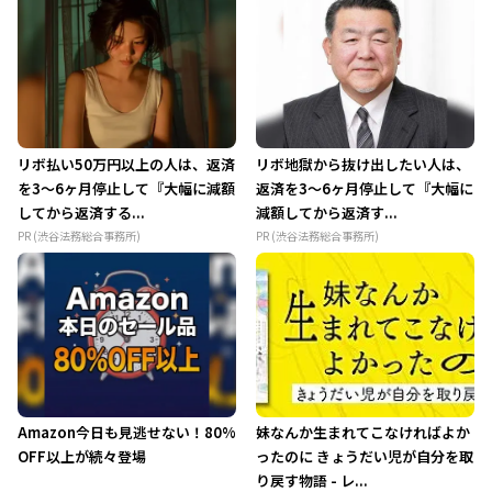
リボ払い50万円以上の人は、返済
リボ地獄から抜け出したい人は、
を3～6ヶ月停止して『大幅に減額
返済を3～6ヶ月停止して『大幅に
してから返済する...
減額してから返済す...
PR (渋谷法務総合事務所)
PR (渋谷法務総合事務所)
Amazon今日も見逃せない！80%
妹なんか生まれてこなければよか
OFF以上が続々登場
ったのに きょうだい児が自分を取
り戻す物語 - レ...