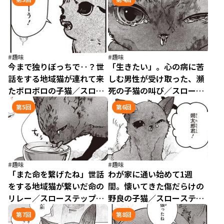
（2）
#趣味
#趣味
今まで独りぼっちで‥？世
「生きたい」。心の病に苦
話をする地域猫が連れて来
しむ男性が受け取った、瀕
たボロボロの子猫／スロー
死の子猫の叫び／スロース
ステップ朔太郎 上（3）
テップ朔太郎 上（4）
第5回
第6回
#趣味
#趣味
「また命を繋げたね」世話
わが家に通い始めて1週
をする地域猫が繋いだ命の
間。懐いてきた傷だらけの
リレー／スローステップ朔
野良の子猫／スローステッ
太郎 上（5）
プ朔太郎 上（6）
第7回
第8回