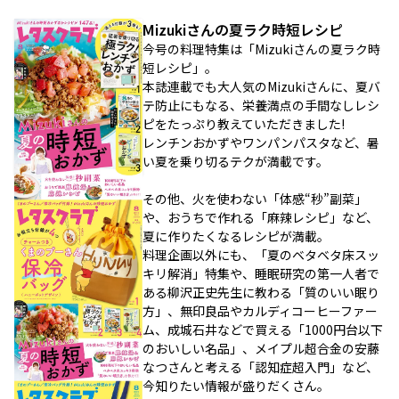
Mizukiさんの夏ラク時短レシピ
今号の料理特集は「Mizukiさんの夏ラク時
短レシピ」。
本誌連載でも大人気のMizukiさんに、夏バ
テ防止にもなる、栄養満点の手間なしレシ
ピをたっぷり教えていただきました!
レンチンおかずやワンパンパスタなど、暑
い夏を乗り切るテクが満載です。
その他、火を使わない「体感“秒”副菜」
や、おうちで作れる「麻辣レシピ」など、
夏に作りたくなるレシピが満載。
料理企画以外にも、「夏のベタベタ床スッ
キリ解消」特集や、睡眠研究の第一人者で
ある柳沢正史先生に教わる「質のいい眠り
方」、無印良品やカルディコーヒーファー
ム、成城石井などで買える「1000円台以下
のおいしい名品」、メイプル超合金の安藤
なつさんと考える「認知症超入門」など、
今知りたい情報が盛りだくさん。