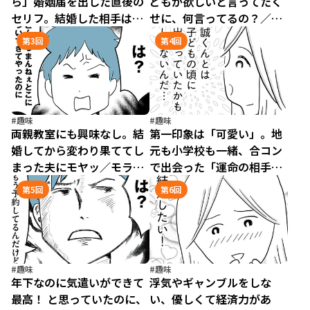
ら」婚姻届を出した直後の
どもが欲しいと言ってたく
セリフ。結婚した相手は最
せに、何言ってるの？／モ
低な男でした／モラハラ夫
ラハラ夫討伐日記（2）
第3回
第4回
討伐日記（1）
#趣味
#趣味
両親教室にも興味なし。結
第一印象は「可愛い」。地
婚してから変わり果ててし
元も小学校も一緒、合コン
まった夫にモヤッ／モラハ
で出会った「運命の相手」
ラ夫討伐日記（3）
／モラハラ夫討伐日記
第5回
第6回
（4）
#趣味
#趣味
年下なのに気遣いができて
浮気やギャンブルをしな
最高！ と思っていたのに、
い、優しくて経済力があ