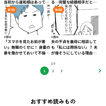
当初から違和感はあって…
る…完璧な結婚相手だと思
／モラハラ夫討伐日記
ってたのに／モラハラ夫討
第7回
第8回
（5）
伐日記（6）
#趣味
#趣味
「スマホを見たお前が悪
夫の不貞を義母に相談して
い」無職のくせに！ 身重の
も「私には関係ない」？ 夫
妻を働かせておいて不倫な
が偉そうにしている理由は
んて…／モラハラ夫討伐日
／モラハラ夫討伐日記
記（7）
1/3
（8）
1
2
3
おすすめ読みもの