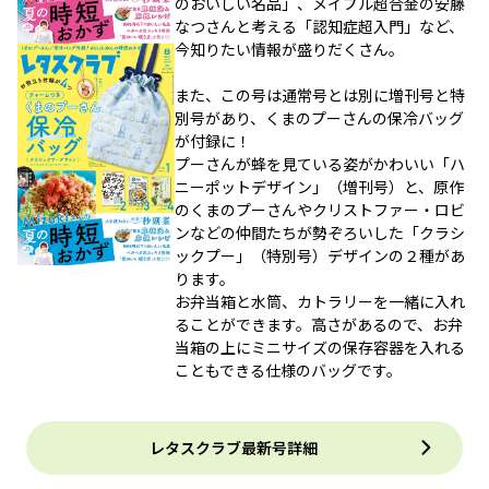
のおいしい名品」、メイプル超合金の安藤
なつさんと考える「認知症超入門」など、
今知りたい情報が盛りだくさん。
また、この号は通常号とは別に増刊号と特
別号があり、くまのプーさんの保冷バッグ
が付録に！
プーさんが蜂を見ている姿がかわいい「ハ
ニーポットデザイン」（増刊号）と、原作
のくまのプーさんやクリストファー・ロビ
ンなどの仲間たちが勢ぞろいした「クラシ
ックプー」（特別号）デザインの２種があ
ります。
お弁当箱と水筒、カトラリーを一緒に入れ
ることができます。高さがあるので、お弁
当箱の上にミニサイズの保存容器を入れる
こともできる仕様のバッグです。
レタスクラブ最新号詳細