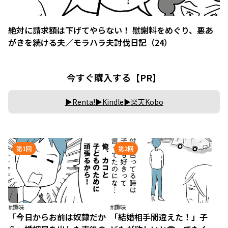
絶対に請求額は下げてやらない！ 慰謝料をめぐり、悪あ
がきを続ける夫／モラハラ夫討伐日記（24）
今すぐ購入する【PR】
Renta!
Kindle
楽天Kobo
第1回
第2回
#趣味
#趣味
「今日からお前は奴隷だか
「結婚相手間違えた！」子