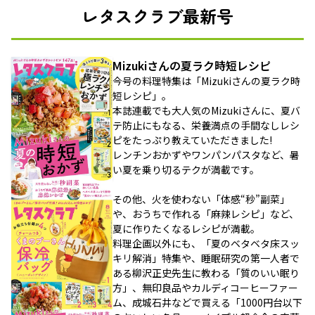
レタスクラブ最新号
Mizukiさんの夏ラク時短レシピ
今号の料理特集は「Mizukiさんの夏ラク時
短レシピ」。
本誌連載でも大人気のMizukiさんに、夏バ
テ防止にもなる、栄養満点の手間なしレシ
ピをたっぷり教えていただきました!
レンチンおかずやワンパンパスタなど、暑
い夏を乗り切るテクが満載です。
その他、火を使わない「体感“秒”副菜」
や、おうちで作れる「麻辣レシピ」など、
夏に作りたくなるレシピが満載。
料理企画以外にも、「夏のベタベタ床スッ
キリ解消」特集や、睡眠研究の第一人者で
ある柳沢正史先生に教わる「質のいい眠り
方」、無印良品やカルディコーヒーファー
ム、成城石井などで買える「1000円台以下