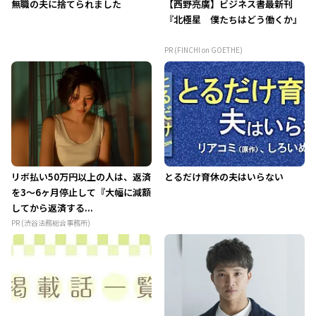
無職の夫に捨てられました
【西野亮廣】ビジネス書最新刊
『北極星 僕たちはどう働くか』
PR (FINCHI on GOETHE)
リボ払い50万円以上の人は、返済
とるだけ育休の夫はいらない
を3～6ヶ月停止して『大幅に減額
してから返済する...
PR (渋谷法務総合事務所)