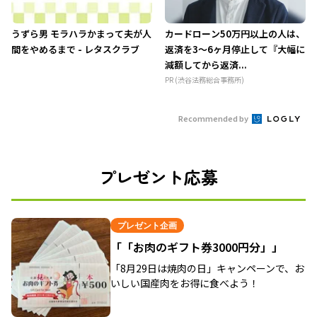
うずら男 モラハラかまって夫が人
カードローン50万円以上の人は、
間をやめるまで - レタスクラブ
返済を3～6ヶ月停止して『大幅に
減額してから返済...
PR (渋谷法務総合事務所)
Recommended by
プレゼント応募
プレゼント企画
「「お肉のギフト券3000円分」」
「8月29日は焼肉の日」キャンペーンで、お
いしい国産肉をお得に食べよう！