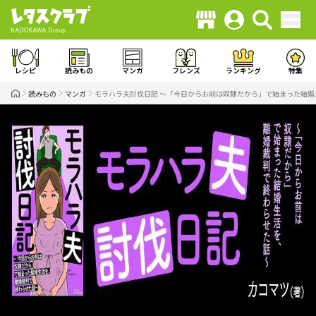
レシピ
読みもの
マンガ
フレンズ
ランキング
特集
読みもの
マンガ
モラハラ夫討伐日記 ～「今日からお前は奴隷だから」で始まった結