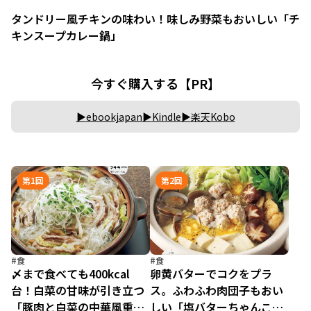
タンドリー風チキンの味わい！味しみ野菜もおいしい「チ
キンスープカレー鍋」
今すぐ購入する【PR】
ebookjapan
Kindle
楽天Kobo
第1回
第2回
#食
#食
〆まで食べても400kcal
卵黄バターでコクをプラ
台！白菜の甘味が引き立つ
ス。ふわふわ肉団子もおい
「豚肉と白菜の中華風重ね
しい「塩バターちゃんこ