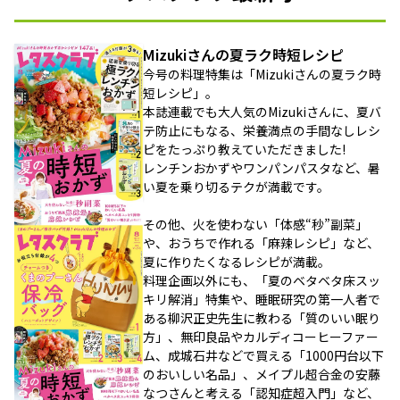
Mizukiさんの夏ラク時短レシピ
今号の料理特集は「Mizukiさんの夏ラク時
短レシピ」。
本誌連載でも大人気のMizukiさんに、夏バ
テ防止にもなる、栄養満点の手間なしレシ
ピをたっぷり教えていただきました!
レンチンおかずやワンパンパスタなど、暑
い夏を乗り切るテクが満載です。
その他、火を使わない「体感“秒”副菜」
や、おうちで作れる「麻辣レシピ」など、
夏に作りたくなるレシピが満載。
料理企画以外にも、「夏のベタベタ床スッ
キリ解消」特集や、睡眠研究の第一人者で
ある柳沢正史先生に教わる「質のいい眠り
方」、無印良品やカルディコーヒーファー
ム、成城石井などで買える「1000円台以下
のおいしい名品」、メイプル超合金の安藤
なつさんと考える「認知症超入門」など、