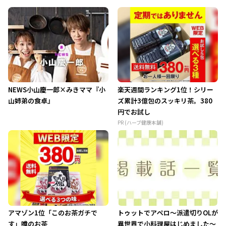
NEWS小山慶一郎×みきママ『小
楽天週間ランキング1位！シリー
山姉弟の食卓』
ズ累計3億包のスッキリ茶。380
円でお試し
PR (ハーブ健康本舗)
アマゾン1位「このお茶ガチで
トゥットでアペロ～派遣切りOLが
す」噂のお茶
異世界で小料理屋はじめました～