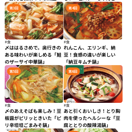
蒸し鍋」
鍋」
第3回
第4回
#食
#食
〆ははるさめで。奥行きの
れんこん、エリンギ、納
ある味わいが楽しめる「鮭
豆！食感の違いが楽しい
のザーサイ中華鍋」
「納豆キムチ鍋」
第5回
第6回
#食
#食
〆のあえそばも楽しみ！豆
あと引くおいしさ！とり胸
板醤がピリッときいた「ピ
肉を使ったヘルシーな「豆
リ辛坦坦ごまみそ鍋」
腐ととりの酸辣湯鍋」