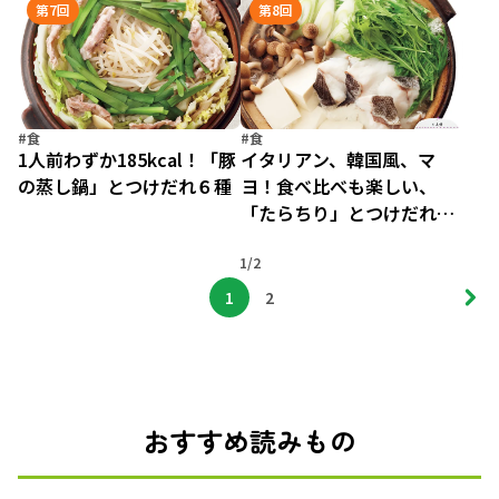
第7回
第8回
#食
#食
1人前わずか185kcal！「豚
イタリアン、韓国風、マ
の蒸し鍋」とつけだれ６種
ヨ！食べ比べも楽しい、
「たらちり」とつけだれ６
種
1/2
1
2
おすすめ読みもの