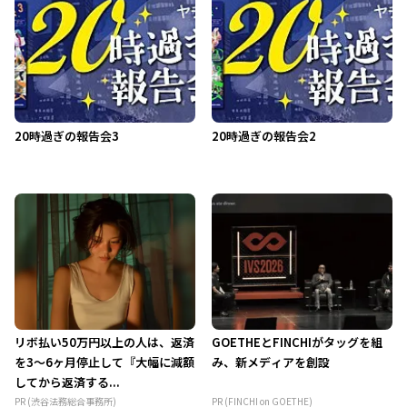
20時過ぎの報告会3
20時過ぎの報告会2
リボ払い50万円以上の人は、返済
GOETHEとFINCHIがタッグを組
を3～6ヶ月停止して『大幅に減額
み、新メディアを創設
してから返済する...
PR (渋谷法務総合事務所)
PR (FINCHI on GOETHE)