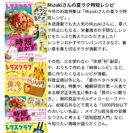
Mizukiさんの夏ラク時短レシピ
今号の料理特集は「Mizukiさんの夏ラク時
短レシピ」。
本誌連載でも大人気のMizukiさんに、夏バ
テ防止にもなる、栄養満点の手間なしレシ
ピをたっぷり教えていただきました!
レンチンおかずやワンパンパスタなど、暑
い夏を乗り切るテクが満載です。
その他、火を使わない「体感“秒”副菜」
や、おうちで作れる「麻辣レシピ」など、
夏に作りたくなるレシピが満載。
料理企画以外にも、「夏のベタベタ床スッ
キリ解消」特集や、睡眠研究の第一人者で
ある柳沢正史先生に教わる「質のいい眠り
方」、無印良品やカルディコーヒーファー
ム、成城石井などで買える「1000円台以下
のおいしい名品」、メイプル超合金の安藤
なつさんと考える「認知症超入門」など、
今知りたい情報が盛りだくさん。