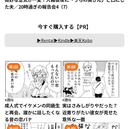
た夫／20時過ぎの報告会4（7）
今すぐ購入する【PR】
Renta!
Kindle
楽天Kobo
第1回
第2回
#趣味
#趣味
成人式でイケメンの同級生
実はさみしがりやだった？
と再会。誰かに話したくな
近寄りがたい彼女が見せた
る昔の恋バナ
意外な一面
第3回
第4回