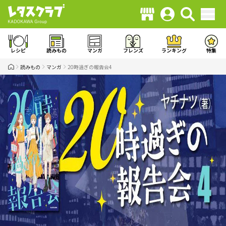
レシピ
読みもの
マンガ
フレンズ
ランキング
特集
読みもの
マンガ
20時過ぎの報告会4