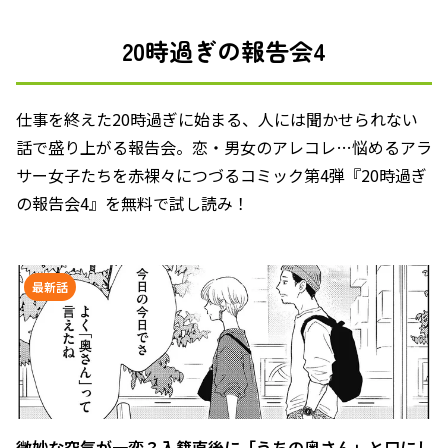
20時過ぎの報告会4
仕事を終えた20時過ぎに始まる、人には聞かせられない
話で盛り上がる報告会。恋・男女のアレコレ…悩めるアラ
サー女子たちを赤裸々につづるコミック第4弾『20時過ぎ
の報告会4』を無料で試し読み！
最新話
微妙な空気が一変？入籍直後に「うちの奥さん」と口にし