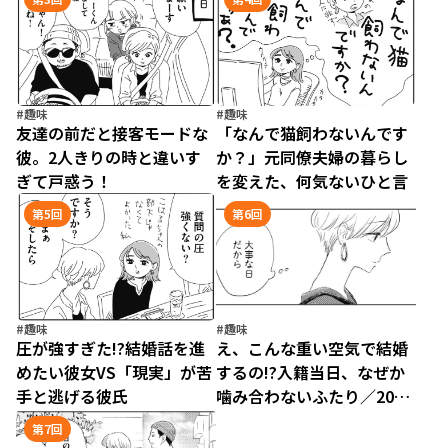
#趣味
#趣味
友達の前だと接客モードな
「なんで猫飼わないんです
彼。2人きりの時と違いす
か？」元同僚夫婦の暮らし
ぎて戸惑う！
を変えた、何気ないひと言
第5回
第6回
#趣味
#趣味
圧が強すぎた!?結婚話を進
え、こんな重い空気で結婚
めたい彼女VS「現実」が苦
するの!?入籍当日、なぜか
手と逃げる彼氏
噛み合わないふたり／20時
過ぎの報告会4（6）
第7回