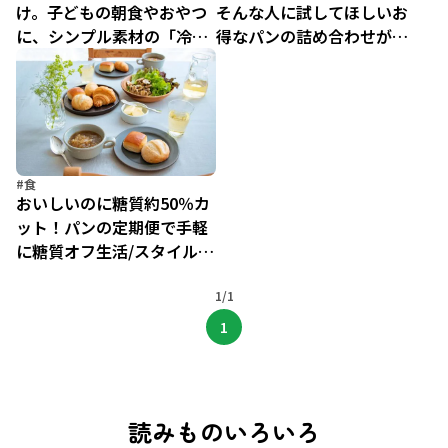
け。子どもの朝食やおやつ
そんな人に試してほしいお
に、シンプル素材の「冷凍
得なパンの詰め合わせが登
パンセット」が大活躍！
場
#食
おいしいのに糖質約50％カ
ット！パンの定期便で手軽
に糖質オフ生活/スタイルブ
レッド「糖質オフコース」
【レタスクラブ
1/1
SELECTION】
1
読みものいろいろ