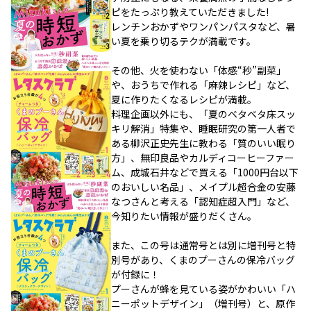
ピをたっぷり教えていただきました!
レンチンおかずやワンパンパスタなど、暑
い夏を乗り切るテクが満載です。
その他、火を使わない「体感“秒”副菜」
や、おうちで作れる「麻辣レシピ」など、
夏に作りたくなるレシピが満載。
料理企画以外にも、「夏のベタベタ床スッ
キリ解消」特集や、睡眠研究の第一人者で
ある柳沢正史先生に教わる「質のいい眠り
方」、無印良品やカルディコーヒーファー
ム、成城石井などで買える「1000円台以下
のおいしい名品」、メイプル超合金の安藤
なつさんと考える「認知症超入門」など、
今知りたい情報が盛りだくさん。
また、この号は通常号とは別に増刊号と特
別号があり、くまのプーさんの保冷バッグ
が付録に！
プーさんが蜂を見ている姿がかわいい「ハ
ニーポットデザイン」（増刊号）と、原作