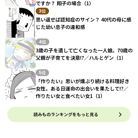
ですか？ 翔子の場合（1）
3位
思い返せば認知症のサイン？ 40代の母に感
じた幼い息子の違和感
4位
3歳の子を遺して亡くなった一人娘。70歳の
父親が子育てを決意!?／ハルとゲン（1）
5位
「作りたい」思いが燻ぶり続ける料理好き
女性。ある日運命の出会いを果たして!?／
作りたい女と食べたい女1（1）
読みものランキングをもっと見る