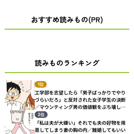
おすすめ読みもの(PR)
読みものランキング
1位
工学部を志望したら「男子ばっかりでやり
づらいだろ」と反対された女子学生の決断
／マウンティング男の価値観をぶち壊した
結果（1）
2位
「私は夫が大嫌い」それでも夫の好物を用
意してしまう妻の胸の内／離婚してもいい