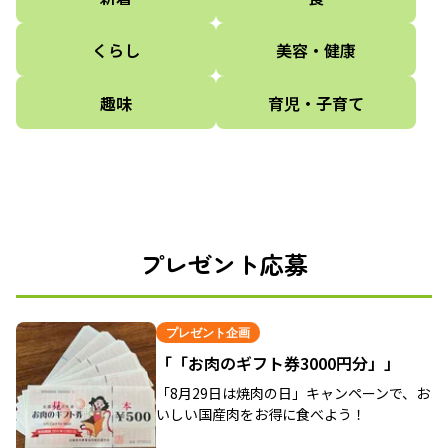
くらし
美容・健康
趣味
育児・子育て
プレゼント応募
プレゼント企画
「「お肉のギフト券3000円分」」
「8月29日は焼肉の日」キャンペーンで、お
いしい国産肉をお得に食べよう！