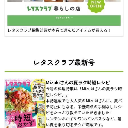
レタスクラブ編集部員が本音で選んだアイテムが買える！
レタスクラブ最新号
Mizukiさんの夏ラク時短レシピ
今号の料理特集は「Mizukiさんの夏ラク時
短レシピ」。
本誌連載でも大人気のMizukiさんに、夏バ
テ防止にもなる、栄養満点の手間なしレシ
ピをたっぷり教えていただきました!
レンチンおかずやワンパンパスタなど、暑
い夏を乗り切るテクが満載です。