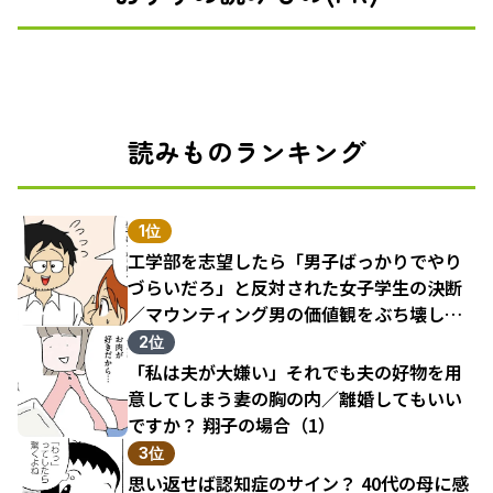
読みものランキング
1位
工学部を志望したら「男子ばっかりでやり
づらいだろ」と反対された女子学生の決断
／マウンティング男の価値観をぶち壊した
結果（1）
2位
「私は夫が大嫌い」それでも夫の好物を用
意してしまう妻の胸の内／離婚してもいい
ですか？ 翔子の場合（1）
3位
思い返せば認知症のサイン？ 40代の母に感