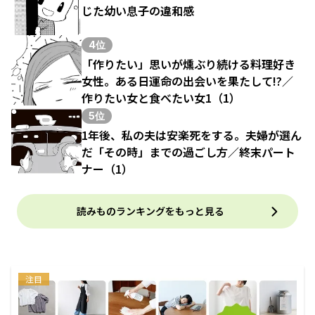
じた幼い息子の違和感
4位
「作りたい」思いが燻ぶり続ける料理好き
女性。ある日運命の出会いを果たして!?／
作りたい女と食べたい女1（1）
5位
1年後、私の夫は安楽死をする。夫婦が選ん
だ「その時」までの過ごし方／終末パート
ナー（1）
読みものランキングをもっと見る
注目