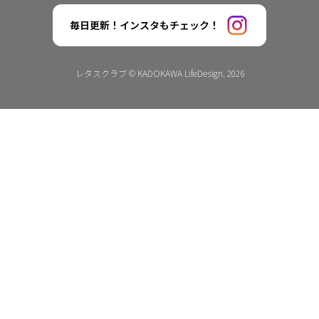
毎日更新！インスタもチェック！
レタスクラブ © KADOKAWA LifeDesign. 2026