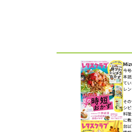
Mi
今号
本誌
てい
レン
その
シピ
料理
に教
台以