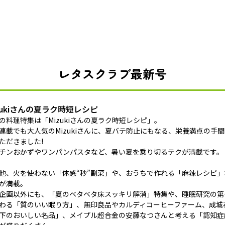
レタスクラブ最新号
zukiさんの夏ラク時短レシピ
の料理特集は「Mizukiさんの夏ラク時短レシピ」。
連載でも大人気のMizukiさんに、夏バテ防止にもなる、栄養満点の手
ただきました!
チンおかずやワンパンパスタなど、暑い夏を乗り切るテクが満載です。
他、火を使わない「体感“秒”副菜」や、おうちで作れる「麻辣レシピ
が満載。
企画以外にも、「夏のベタベタ床スッキリ解消」特集や、睡眠研究の第
わる「質のいい眠り方」、無印良品やカルディコーヒーファーム、成城石
下のおいしい名品」、メイプル超合金の安藤なつさんと考える「認知症