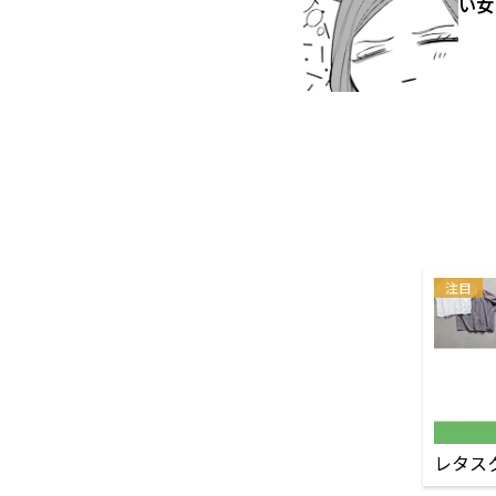
い女
注目
レタス