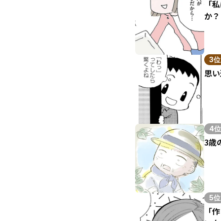
「私
か？
3位
思い
4位
3歳
5位
「作