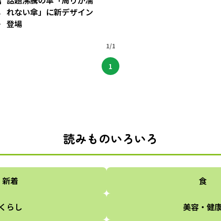
言
話題沸騰の傘「周りが濡
し
れない傘」に新デザイン
が
登場
1/1
1
読みものいろいろ
新着
食
くらし
美容・健