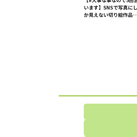
【#大事な事なので5回
います】SNSで写真に
か見えない切り絵作品
話題