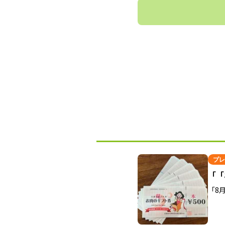
プレ
「「
「8