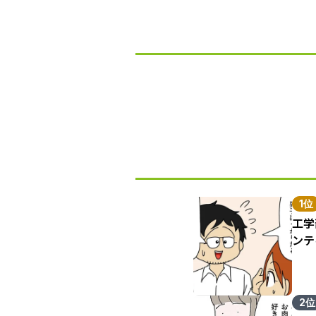
1位
工学
ンテ
2位