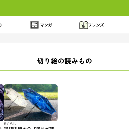
の
マンガ
フレンズ
切り絵の読みもの
#くらし