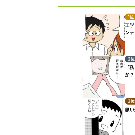
1位
工学
ンテ
2位
「私
か？
3位
思い