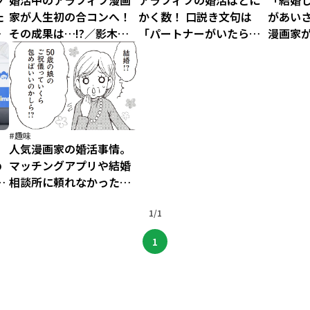
ツ
婚活中のアラフィフ漫画
アラフィフの婚活はとに
「結婚
た
家が人生初の合コンへ！
かく数！ 口説き文句は
があいさ
須
その成果は…!?／影木、
「パートナーがいたら安
漫画家
め
おひとり様やめるってよ
心じゃない？」／影木、
タート
（4）
おひとり様やめるってよ
様やめ
（3）
#趣味
と
人気漫画家の婚活事情。
め
マッチングアプリや結婚
お
相談所に頼れなかったワ
』
ケ／影木、おひとり様や
ョ
めるってよ（1）
1/1
1