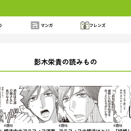
の
マンガ
フレンズ
影木栄貴の読みもの
#趣味
#趣味
#趣味