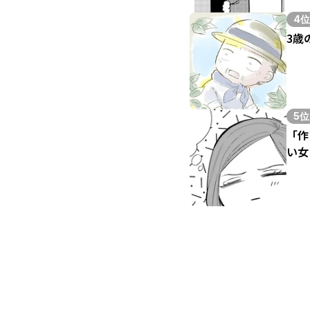
4位
3歳
5位
「作
い女