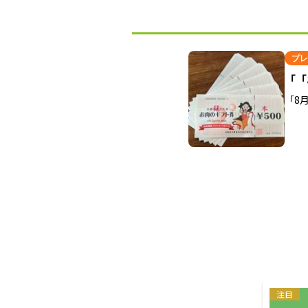
プレ
「「
「8
注目