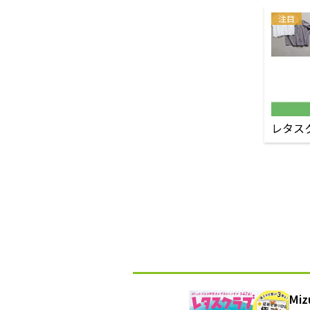
注目
レタス
Mi