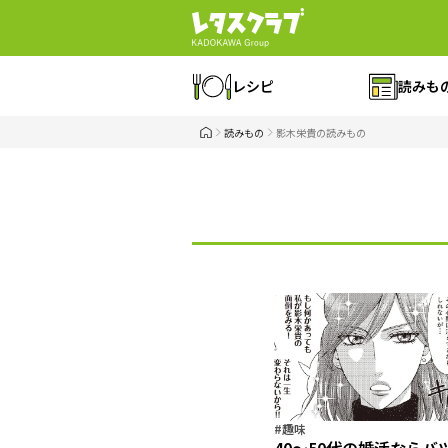
レシピ
読みも
読みもの
影木栄貴の読みもの
#趣味