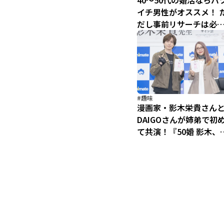
40～50代の婚活ならバ
イチ男性がオススメ！ 
だし事前リサーチは必
／影木、おひとり様や
るってよ（5）
#趣味
漫画家・影木栄貴さん
DAIGOさんが姉弟で初
て共演！『50婚 影木、
ひとり様やめるってよ
書籍発売記念トークシ
ーレポート