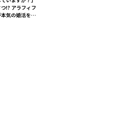
していますか？」
つ!? アラフィフ
が本気の婚活をス
／影木、おひとり
るってよ（2）