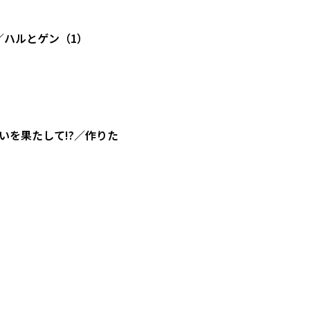
／ハルとゲン（1）
を果たして!?／作りた