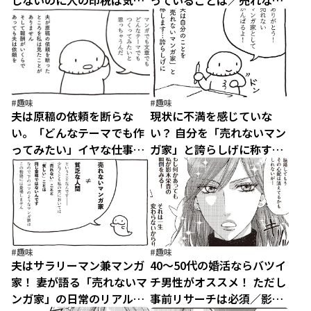
しないのに人の印税は気に
っていることは／売れない
なる夫／売れないマンガ家
マンガ家の貧しくない生活
の貧しくない生活（5）
（4）
#趣味
#趣味
夫は原稿の依頼を断らな
現状に不満を感じていな
い。「どんなテーマでも作
い？ 自分を「売れないマン
ってみたい」イヤな仕事っ
ガ家」と誇らしげに称する
てないの？／売れないマン
夫／売れないマンガ家の貧
ガ家の貧しくない生活
しくない生活（2）
（3）
#趣味
#趣味
夫はサラリーマン兼マンガ
40～50代の婚活ならバツイ
家！ 妻が語る「売れないマ
チ男性がオススメ！ ただし
ンガ家」の日常のリアル／
事前リサーチは必須／影