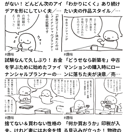
がない！ どんどん次のアイ
「わかりにくく」あり続け
デアを形にしていく夫／売
たい夫の作品スタイル／売
れないマンガ家の貧しくな
れないマンガ家の貧しくな
い生活（13）
い生活（12）
#趣味
#趣味
試験なんて久しぶり！ お金
「どうせなら新築を」中古
を学ぶために始めたファイ
マンションの購入時にロー
ナンシャルプランナーの勉
ンに落ちた夫が決意／売れ
強／売れないマンガ家の貧
ないマンガ家の貧しくない
しくない生活（11）
生活（10）
#趣味
#趣味
捨てない＆買わない性格の
「何か買おうか」印税が入
夫。けれど妻にはお金を惜
る見込みが立った！ 物欲の