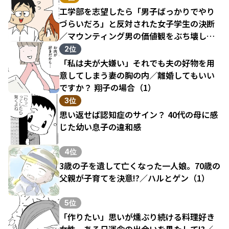
工学部を志望したら「男子ばっかりでやり
づらいだろ」と反対された女子学生の決断
／マウンティング男の価値観をぶち壊した
結果（1）
2位
「私は夫が大嫌い」それでも夫の好物を用
意してしまう妻の胸の内／離婚してもいい
ですか？ 翔子の場合（1）
3位
思い返せば認知症のサイン？ 40代の母に感
じた幼い息子の違和感
4位
3歳の子を遺して亡くなった一人娘。70歳の
父親が子育てを決意!?／ハルとゲン（1）
5位
「作りたい」思いが燻ぶり続ける料理好き