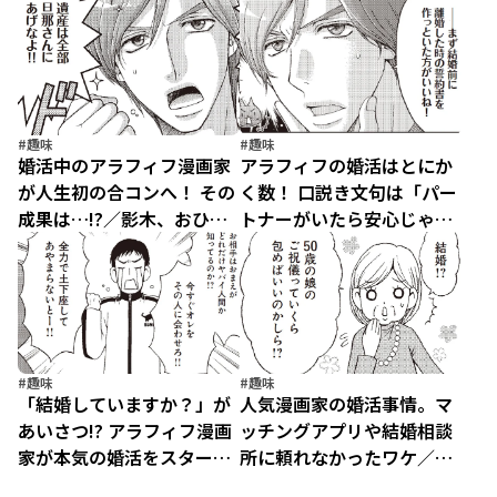
売れないマンガ家の貧しく
木、おひとり様やめるって
ない生活（1）
よ（5）
#趣味
#趣味
婚活中のアラフィフ漫画家
アラフィフの婚活はとにか
が人生初の合コンへ！ その
く数！ 口説き文句は「パー
成果は…!?／影木、おひと
トナーがいたら安心じゃな
り様やめるってよ（4）
い？」／影木、おひとり様
やめるってよ（3）
#趣味
#趣味
「結婚していますか？」が
人気漫画家の婚活事情。マ
あいさつ!? アラフィフ漫画
ッチングアプリや結婚相談
家が本気の婚活をスタート
所に頼れなかったワケ／影
／影木、おひとり様やめる
木、おひとり様やめるって