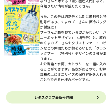
なつさんと考える「認知症超入門」など、
今知りたい情報が盛りだくさん。
また、この号は通常号とは別に増刊号と特
別号があり、くまのプーさんの保冷バッグ
が付録に！
プーさんが蜂を見ている姿がかわいい「ハ
ニーポットデザイン」（増刊号）と、原作
のくまのプーさんやクリストファー・ロビ
ンなどの仲間たちが勢ぞろいした「クラシ
ックプー」（特別号）デザインの２種があ
ります。
お弁当箱と水筒、カトラリーを一緒に入れ
ることができます。高さがあるので、お弁
当箱の上にミニサイズの保存容器を入れる
こともできる仕様のバッグです。
レタスクラブ最新号詳細