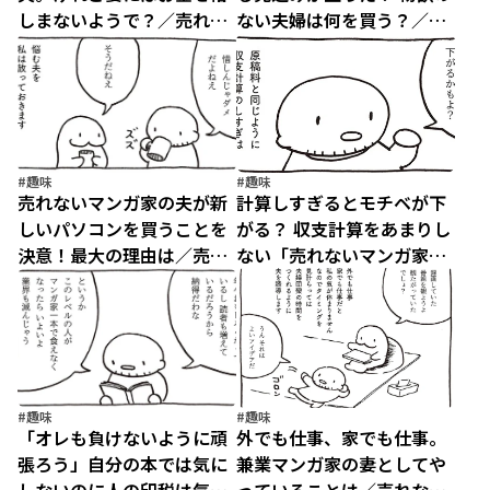
しまないようで？／売れな
ない夫婦は何を買う？／売
いマンガ家の貧しくない生
れないマンガ家の貧しくな
活（9）
い生活（8）
#趣味
#趣味
売れないマンガ家の夫が新
計算しすぎるとモチベが下
しいパソコンを買うことを
がる？ 収支計算をあまりし
決意！最大の理由は／売れ
ない「売れないマンガ家」
ないマンガ家の貧しくない
の夫／売れないマンガ家の
生活（7）
貧しくない生活（6）
#趣味
#趣味
「オレも負けないように頑
外でも仕事、家でも仕事。
張ろう」自分の本では気に
兼業マンガ家の妻としてや