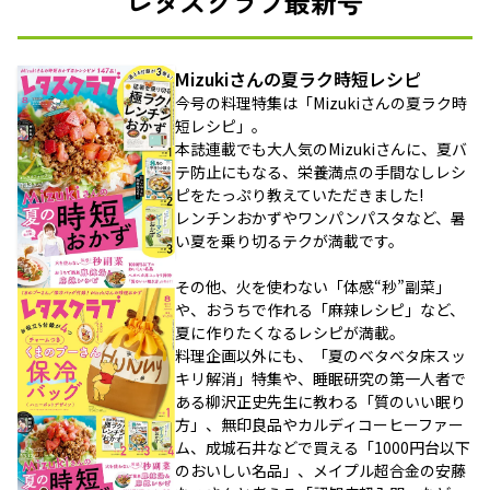
レタスクラブ最新号
Mizukiさんの夏ラク時短レシピ
今号の料理特集は「Mizukiさんの夏ラク時
短レシピ」。
本誌連載でも大人気のMizukiさんに、夏バ
テ防止にもなる、栄養満点の手間なしレシ
ピをたっぷり教えていただきました!
レンチンおかずやワンパンパスタなど、暑
い夏を乗り切るテクが満載です。
その他、火を使わない「体感“秒”副菜」
や、おうちで作れる「麻辣レシピ」など、
夏に作りたくなるレシピが満載。
料理企画以外にも、「夏のベタベタ床スッ
キリ解消」特集や、睡眠研究の第一人者で
ある柳沢正史先生に教わる「質のいい眠り
方」、無印良品やカルディコーヒーファー
ム、成城石井などで買える「1000円台以下
のおいしい名品」、メイプル超合金の安藤