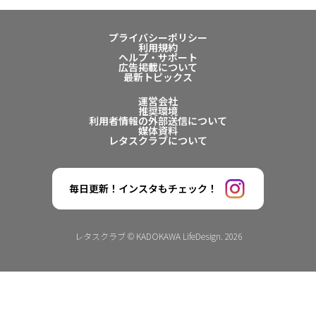
プライバシーポリシー
利用規約
ヘルプ・サポート
広告掲載について
最新トピックス
運営会社
推奨環境
利用者情報の外部送信について
媒体資料
レタスクラブについて
毎日更新！インスタもチェック！
レタスクラブ © KADOKAWA LifeDesign. 2026