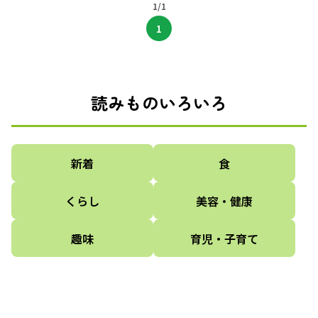
ってよ（2）
1/1
よ（1）
1
読みものいろいろ
新着
食
くらし
美容・健康
趣味
育児・子育て