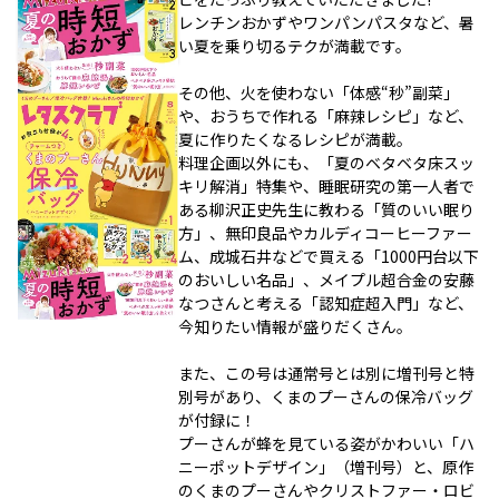
レンチンおかずやワンパンパスタなど、暑
い夏を乗り切るテクが満載です。
その他、火を使わない「体感“秒”副菜」
や、おうちで作れる「麻辣レシピ」など、
夏に作りたくなるレシピが満載。
料理企画以外にも、「夏のベタベタ床スッ
キリ解消」特集や、睡眠研究の第一人者で
ある柳沢正史先生に教わる「質のいい眠り
方」、無印良品やカルディコーヒーファー
ム、成城石井などで買える「1000円台以下
のおいしい名品」、メイプル超合金の安藤
なつさんと考える「認知症超入門」など、
今知りたい情報が盛りだくさん。
また、この号は通常号とは別に増刊号と特
別号があり、くまのプーさんの保冷バッグ
が付録に！
プーさんが蜂を見ている姿がかわいい「ハ
ニーポットデザイン」（増刊号）と、原作
のくまのプーさんやクリストファー・ロビ