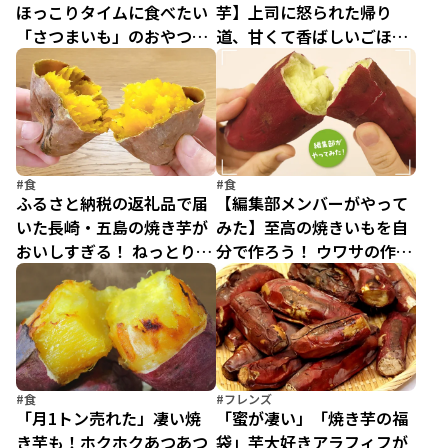
ほっこりタイムに食べたい
芋】上司に怒られた帰り
「さつまいも」のおやつ3
道、甘くて香ばしいごほう
選
びとの出会い／疲れた人に
夜食を届ける出前店2（6）
#食
#食
ふるさと納税の返礼品で届
【編集部メンバーがやって
いた長崎・五島の焼き芋が
みた】至高の焼きいもを自
おいしすぎる！ ねっとり極
分で作ろう！ ウワサの作り
甘のブランド芋の秘密
方を試してみた
#食
#フレンズ
「月1トン売れた」凄い焼
「蜜が凄い」「焼き芋の福
き芋も！ホクホクあつあつ
袋」芋大好きアラフィフが