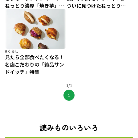
ねっとり濃厚「焼き芋」が
ついに見つけたねっとり濃
今だけAmazonプライム感
厚「訳あり焼き芋」どっさ
謝祭価格になっていた【ま
り2キロに大満足【10/13は
もなく終了】
さつまいもの日】
#くらし
見たら全部食べたくなる！
名店こだわりの「絶品サン
ドイッチ」特集
1/1
1
読みものいろいろ