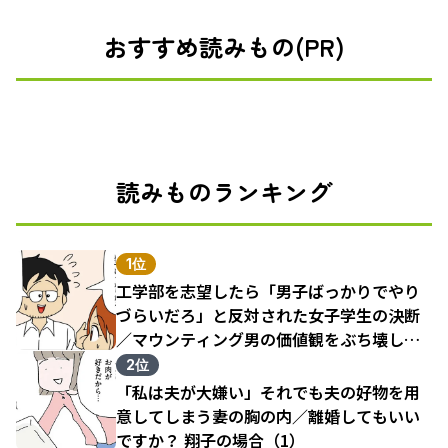
おすすめ読みもの(PR)
読みものランキング
1位
工学部を志望したら「男子ばっかりでやり
づらいだろ」と反対された女子学生の決断
／マウンティング男の価値観をぶち壊した
結果（1）
2位
「私は夫が大嫌い」それでも夫の好物を用
意してしまう妻の胸の内／離婚してもいい
ですか？ 翔子の場合（1）