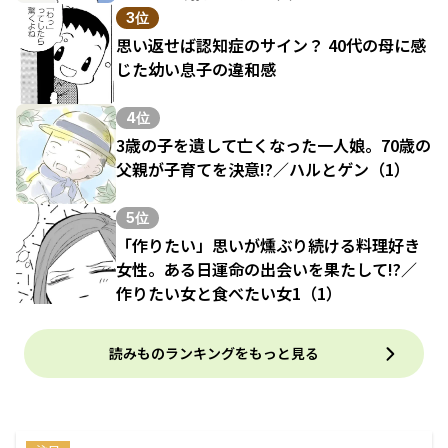
3位
思い返せば認知症のサイン？ 40代の母に感
じた幼い息子の違和感
4位
3歳の子を遺して亡くなった一人娘。70歳の
父親が子育てを決意!?／ハルとゲン（1）
5位
「作りたい」思いが燻ぶり続ける料理好き
女性。ある日運命の出会いを果たして!?／
作りたい女と食べたい女1（1）
読みものランキングをもっと見る