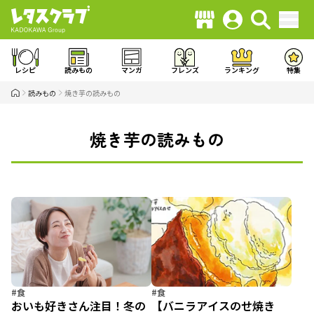
レシピ
読みもの
マンガ
フレンズ
ランキング
特集
読みもの
焼き芋の読みもの
焼き芋の読みもの
#食
#食
おいも好きさん注目！冬の
【バニラアイスのせ焼き