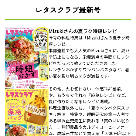
レタスクラブ最新号
Mizukiさんの夏ラク時短レシピ
今号の料理特集は「Mizukiさんの夏ラク時
短レシピ」。
本誌連載でも大人気のMizukiさんに、夏バ
テ防止にもなる、栄養満点の手間なしレシ
ピをたっぷり教えていただきました!
レンチンおかずやワンパンパスタなど、暑
い夏を乗り切るテクが満載です。
その他、火を使わない「体感“秒”副菜」
や、おうちで作れる「麻辣レシピ」など、
夏に作りたくなるレシピが満載。
料理企画以外にも、「夏のベタベタ床スッ
キリ解消」特集や、睡眠研究の第一人者で
ある柳沢正史先生に教わる「質のいい眠り
方」、無印良品やカルディコーヒーファー
ム、成城石井などで買える「1000円台以下