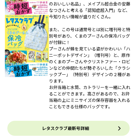
のおいしい名品」、メイプル超合金の安藤
なつさんと考える「認知症超入門」など、
今知りたい情報が盛りだくさん。
また、この号は通常号とは別に増刊号と特
別号があり、くまのプーさんの保冷バッグ
が付録に！
プーさんが蜂を見ている姿がかわいい「ハ
ニーポットデザイン」（増刊号）と、原作
のくまのプーさんやクリストファー・ロビ
ンなどの仲間たちが勢ぞろいした「クラシ
ックプー」（特別号）デザインの２種があ
ります。
お弁当箱と水筒、カトラリーを一緒に入れ
ることができます。高さがあるので、お弁
当箱の上にミニサイズの保存容器を入れる
こともできる仕様のバッグです。
レタスクラブ最新号詳細