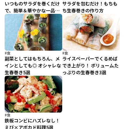
いつものサラダを巻くだけ
サラダを包むだけ！もちも
で、簡単＆華やかな一品が
ち生春巻きの作り方
完成
#食
#食
副菜としてはもちろん、メ
ライスペーパーでくるめば
インとしても◎ オシャレな
でき上がり！ ボリュームた
生春巻き5選
っぷりの生春巻き3選
#食
鉄板コンビにハズレなし！
えび×アボカド料理5選