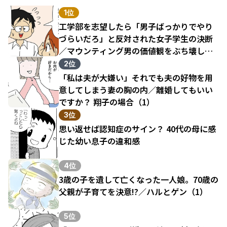
1位
工学部を志望したら「男子ばっかりでやり
づらいだろ」と反対された女子学生の決断
／マウンティング男の価値観をぶち壊した
結果（1）
2位
「私は夫が大嫌い」それでも夫の好物を用
意してしまう妻の胸の内／離婚してもいい
ですか？ 翔子の場合（1）
3位
思い返せば認知症のサイン？ 40代の母に感
じた幼い息子の違和感
4位
3歳の子を遺して亡くなった一人娘。70歳の
父親が子育てを決意!?／ハルとゲン（1）
5位