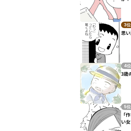
3位
思い
4位
3歳
5位
「作
い女