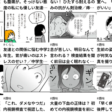
に
も腹痛が。そっけない態
ない！ ひたすら耐えるの
室へ。
痔
度の私にも優しい友達／
みの抗がん剤治療／痔だ
がいい
ス
中学生でがんになりまし
と思ったら大腸がんステ
ど／中
た（3）
ージ4でした（9）
ました（
#くらし
#趣味
#趣味
た
友達との関係に悩む中学2
息が苦しい、明日なんて
生前の姿
込
年生。胃が痛いのはスト
言われる？ 検査結果を聞
が何気
剤
レスのせい？／中学生で
く前日は全く眠れなくて
真を撮
大
がんになりました（1）
／痔だと思ったら大腸が
だと思
んステージ4でした（7）
テージ4
#趣味
#趣味
#趣味
医
「これ、ダメなやつだ」
大量の下血の正体は？ 初
「早く病
真
内視鏡検査で視認した、
めての内視鏡検査を前に
後押し