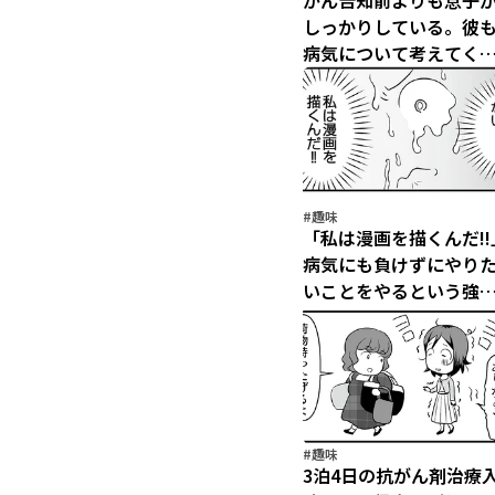
がん告知前よりも息子
しっかりしている。彼
病気について考えてく
ているんだ／痔だと思
たら大腸がんステージ4て
した（14）
#趣味
「私は漫画を描くんだ!!
病気にも負けずにやり
いことをやるという強
意思／痔だと思ったら
腸がんステージ4でした
（12）
#趣味
3泊4日の抗がん剤治療