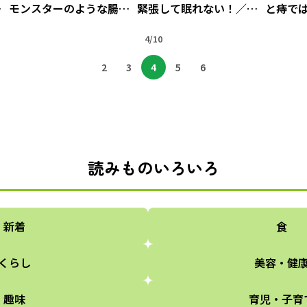
思
モンスターのような腸内
緊張して眠れない！／痔
と痔で
4
／痔だと思ったら大腸が
だと思ったら大腸がんス
痔だと
んステージ4でした（4）
テージ4でした（3）
4/10
ステーシ
2
3
4
5
6
読みものいろいろ
新着
食
くらし
美容・健
趣味
育児・子育