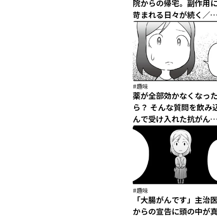
院からの帰宅。副作用
苛まれる日々が続く／
だと思ったら大腸がん
テージ4でした（10）
#趣味
薬が全部効かなくなっ
ら？ そんな質問を飲み
んで受け入れた抗がん
治療／痔だと思ったら
腸がんステージ4でした
（8）
#趣味
「大腸がんです」主治
からの宣告に頭の中が