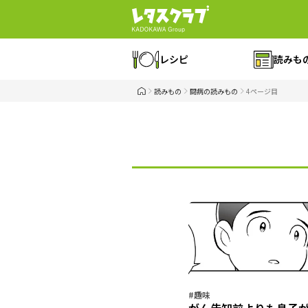
レシピ
読みも
読みもの
闘病の読みもの
4ページ目
#趣味