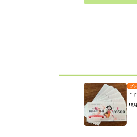
プレ
「「
「8