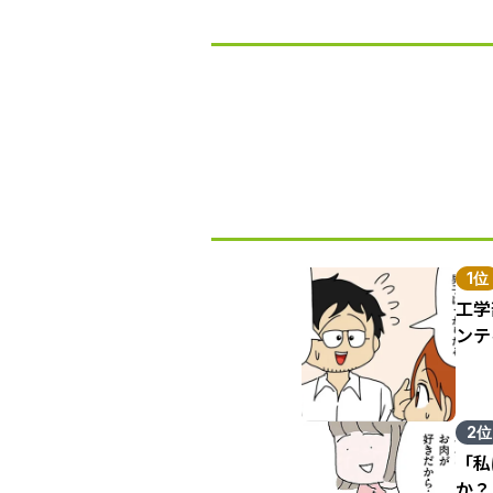
1位
工学
ンテ
2位
「私
か？