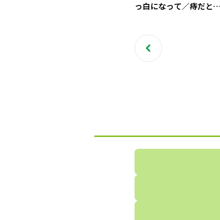
っ白になって／痔だと
ったら大腸がんステージ
でした（5）