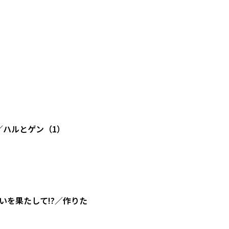
／ハルとゲン（1）
を果たして!?／作りた