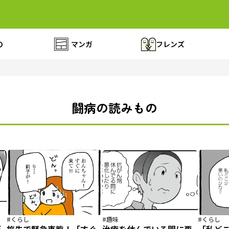
の
マンガ
フレンズ
闘病の読みもの
#くらし
#趣味
#くらし