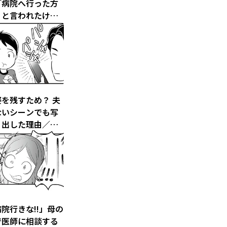
「病院へ行った方
」と言われたけれ
学生でがんになり
2）
を残すため？ 夫
ないシーンでも写
り出した理由／痔
ったら大腸がんス
でした（6）
院行きな!!」母の
で医師に相談する