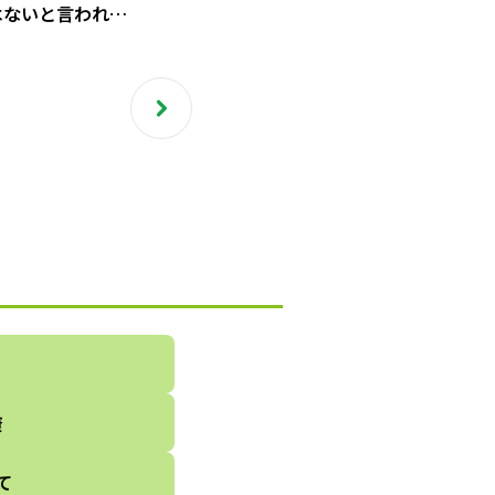
はないと言われ／
思ったら大腸がん
゙4でした（2）
康
て