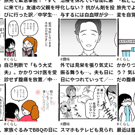
が
旅先で緊急事態！「すぐ
治療を休んでいる間に悪
「私ど
も
に来て!!」友達の父親を呼
化しない？ 抗がん剤を投
旅先で
れ
びに行った訳／中学生で
与するには白血球が少な
変を自
っ
がんになりました（7）
いと言われ／痔だと思っ
い／中
゙
たら大腸がんステージ4で
ました（
した（13）
#くらし
#趣味
#くらし
」
自己判断で「もう大丈
外では見栄を張り気丈に
かかり
た
夫」。かかりつけ医を受
振る舞うも…。夫も日に
う？ 気
い
診せず腹痛を放置／中学
日にやつれていって／痔
だの腹
大
生でがんになりました
だと思ったら大腸がんス
た結果
（5）
テージ4でした（11）
なりまし
#くらし
#趣味
#くらし
入
家族ぐるみでBBQの日に
スマホもテレビも見られ
最近は