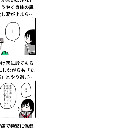
こか悪いのかな」
ようやく身体の異
覚し涙が止まらな
学生でがんになり
6）
つけ医に診てもら
にしながらも「た
痛」とやり過ごし
／中学生でがんに
た（4）
腹痛で頻繁に保健