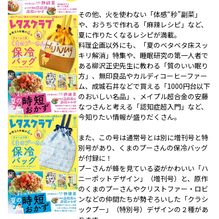
その他、火を使わない「体感“秒”副菜」
や、おうちで作れる「麻辣レシピ」など、
夏に作りたくなるレシピが満載。
料理企画以外にも、「夏のベタベタ床スッ
キリ解消」特集や、睡眠研究の第一人者で
ある柳沢正史先生に教わる「質のいい眠り
方」、無印良品やカルディコーヒーファー
ム、成城石井などで買える「1000円台以下
のおいしい名品」、メイプル超合金の安藤
なつさんと考える「認知症超入門」など、
今知りたい情報が盛りだくさん。
また、この号は通常号とは別に増刊号と特
別号があり、くまのプーさんの保冷バッグ
が付録に！
プーさんが蜂を見ている姿がかわいい「ハ
ニーポットデザイン」（増刊号）と、原作
のくまのプーさんやクリストファー・ロビ
ンなどの仲間たちが勢ぞろいした「クラシ
ックプー」（特別号）デザインの２種があ