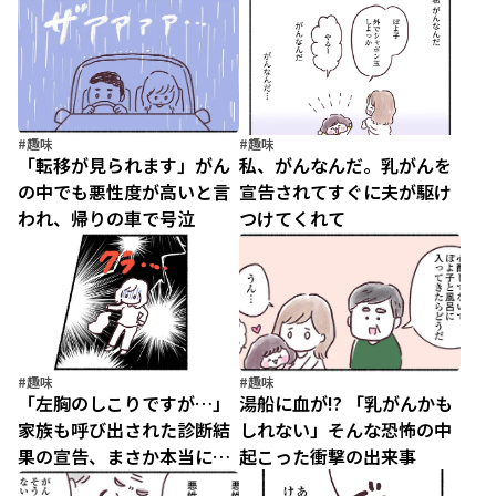
張ろう
医師
#趣味
#趣味
「転移が見られます」がん
私、がんなんだ。乳がんを
の中でも悪性度が高いと言
宣告されてすぐに夫が駆け
われ、帰りの車で号泣
つけてくれて
#趣味
#趣味
「左胸のしこりですが…」
湯船に血が!? 「乳がんかも
家族も呼び出された診断結
しれない」そんな恐怖の中
果の宣告、まさか本当に…
起こった衝撃の出来事