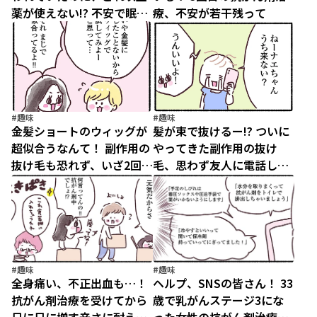
薬が使えない!? 不安で眠れ
療、不安が若干残って
ない夜
#趣味
#趣味
金髪ショートのウィッグが
髪が束で抜けるー!? ついに
超似合うなんて！ 副作用の
やってきた副作用の抜け
抜け毛も恐れず、いざ2回め
毛、思わず友人に電話し
の抗がん剤治療へ
て…
#趣味
#趣味
全身痛い、不正出血も…！
ヘルプ、SNSの皆さん！ 33
抗がん剤治療を受けてから
歳で乳がんステージ3にな