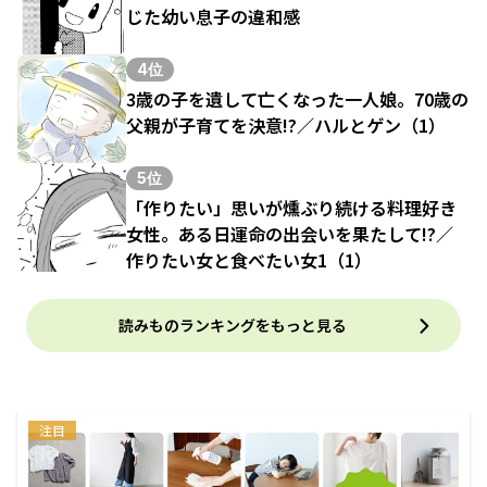
じた幼い息子の違和感
4位
3歳の子を遺して亡くなった一人娘。70歳の
父親が子育てを決意!?／ハルとゲン（1）
5位
「作りたい」思いが燻ぶり続ける料理好き
女性。ある日運命の出会いを果たして!?／
作りたい女と食べたい女1（1）
読みものランキングをもっと見る
注目