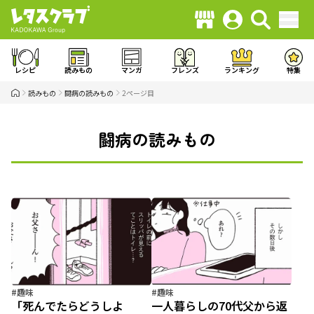
レシピ
読みもの
マンガ
フレンズ
ランキング
特集
読みもの
闘病の読みもの
2ページ目
闘病の読みもの
#趣味
#趣味
「死んでたらどうしよ
一人暮らしの70代父から返