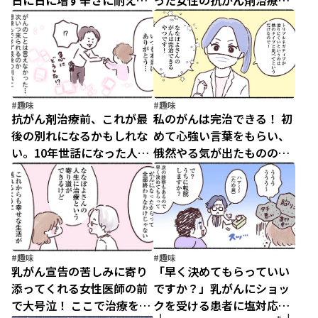
日に日に増す辛さに耐える
った女性の抗がん剤治療副
女性を支えたのは
作用対策
#趣味
#趣味
抗がん剤治療前、これが最
私のがんは完治できる！ 初
後の別れになるかもしれな
めて心強い言葉をもらい、
い。10年世話になった人に
俄然やる気が出たものの…
言えなかったこと
#趣味
#趣味
乳がん宣告の苦しみに寄り
「早く決めてもらっていい
添ってくれる女性医師の前
ですか？」乳がんにショッ
で大号泣！ ここで治療を頑
クを受ける患者に塩対応の