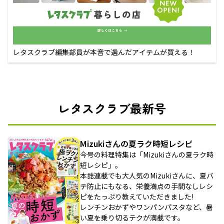
レタスクラブ編集部員が本音で選んだアイテムが買える！
レタスクラブ最新号
Mizukiさんの夏ラク時短レシピ
今号の料理特集は「Mizukiさんの夏ラク時
短レシピ」。
本誌連載でも大人気のMizukiさんに、夏バ
テ防止にもなる、栄養満点の手間なしレシ
ピをたっぷり教えていただきました!
レンチンおかずやワンパンパスタなど、暑
い夏を乗り切るテクが満載です。