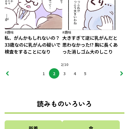
#趣味
#趣味
私、がんかもしれないの？
大きすぎて逆に乳がんだと
33歳なのに乳がんの疑いで
思わなかった!? 胸に長くあ
検査をすることになり
った消しゴム大のしこり
2/10
1
2
3
4
5
読みものいろいろ
新着
食