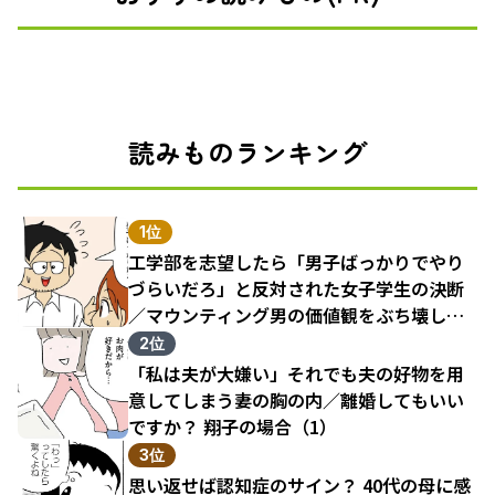
読みものランキング
1位
工学部を志望したら「男子ばっかりでやり
づらいだろ」と反対された女子学生の決断
／マウンティング男の価値観をぶち壊した
結果（1）
2位
「私は夫が大嫌い」それでも夫の好物を用
意してしまう妻の胸の内／離婚してもいい
ですか？ 翔子の場合（1）
3位
思い返せば認知症のサイン？ 40代の母に感