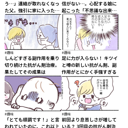
う…」連絡が取れなくなっ
信がない…。心配する娘に
た父。強引に家に入った
起こった「不思議な出来
ら…え？／父が全裸で倒れ
事」／父が全裸で倒れて
てた。（2）
た。（1）
#趣味
#趣味
しんどすぎる副作用を乗り
足に力が入らない！ キツイ
切り続けた抗がん剤治療。
と噂の新しい抗がん剤、副
果たしてその成果は
作用がとにかく手強すぎる
#趣味
#趣味
「とても順調です！」と言
前回より息苦しさが増して
われていたのに、これ以上
いる？ 3回目の抗がん剤治