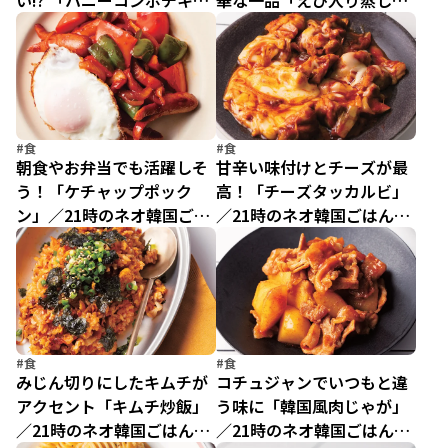
い!? 「ハニーコンボチキ
華な一品「えび入り蒸し餃
ン」
子」
#食
#食
朝食やお弁当でも活躍しそ
甘辛い味付けとチーズが最
う！「ケチャップポック
高！「チーズタッカルビ」
ン」／21時のネオ韓国ごは
／21時のネオ韓国ごはんと
んとゆるっとレシピ（10）
ゆるっとレシピ（9）
#食
#食
みじん切りにしたキムチが
コチュジャンでいつもと違
アクセント「キムチ炒飯」
う味に「韓国風肉じゃが」
／21時のネオ韓国ごはんと
／21時のネオ韓国ごはんと