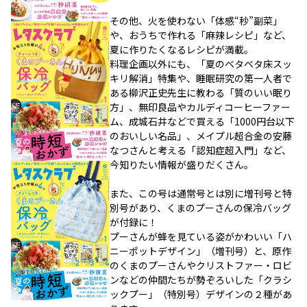
その他、火を使わない「体感“秒”副菜」
や、おうちで作れる「麻辣レシピ」など、
夏に作りたくなるレシピが満載。
料理企画以外にも、「夏のベタベタ床スッ
キリ解消」特集や、睡眠研究の第一人者で
ある柳沢正史先生に教わる「質のいい眠り
方」、無印良品やカルディコーヒーファー
ム、成城石井などで買える「1000円台以下
のおいしい名品」、メイプル超合金の安藤
なつさんと考える「認知症超入門」など、
今知りたい情報が盛りだくさん。
また、この号は通常号とは別に増刊号と特
別号があり、くまのプーさんの保冷バッグ
が付録に！
プーさんが蜂を見ている姿がかわいい「ハ
ニーポットデザイン」（増刊号）と、原作
のくまのプーさんやクリストファー・ロビ
ンなどの仲間たちが勢ぞろいした「クラシ
ックプー」（特別号）デザインの２種があ