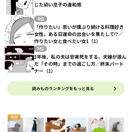
じた幼い息子の違和感
4位
「作りたい」思いが燻ぶり続ける料理好き
女性。ある日運命の出会いを果たして!?／
作りたい女と食べたい女1（1）
5位
1年後、私の夫は安楽死をする。夫婦が選ん
だ「その時」までの過ごし方／終末パート
ナー（1）
読みものランキングをもっと見る
注目