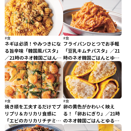
ゆるっとレシピ（8）
ゆるっとレシピ（7）
#食
#食
ネギは必須！やみつきにな
フライパンひとつでお手軽
る旨辛味「韓国風パスタ」
「豆乳キムチパスタ」／21
／21時のネオ韓国ごはんと
時のネオ韓国ごはんとゆる
ゆるっとレシピ（6）
っとレシピ（5）
#食
#食
焼き順を工夫するだけでプ
卵の黄色がかわいく映え
リプリ＆カリカリ食感に
る！「卵おにぎり」／21時
「エビのカリカリチヂミ」
のネオ韓国ごはんとゆるっ
／21時のネオ韓国ごはんと
とレシピ（3）