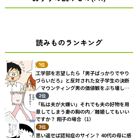
読みものランキング
1位
工学部を志望したら「男子ばっかりでやり
づらいだろ」と反対された女子学生の決断
／マウンティング男の価値観をぶち壊した
結果（1）
2位
「私は夫が大嫌い」それでも夫の好物を用
意してしまう妻の胸の内／離婚してもいい
ですか？ 翔子の場合（1）
3位
思い返せば認知症のサイン？ 40代の母に感