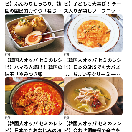
ピ】ふんわりもっちり、韓
ピ】子どもも大喜び！ チー
国の国民的おやつ「ねじり
ズ入りが嬉しい「ブロッコ
ドーナッツ」
リーのチヂミ」
#食
#食
【韓国人オッパ セミのレシ
【韓国人オッパ セミのレシ
ピ】ハマる人続出！ 韓国の
ピ】日本のSNSでも大バズ
味玉「やみつき卵」
リ。ちょい辛クリーミーな
「ロゼパスタ」
#食
#食
【韓国人オッパ セミのレシ
【韓国人オッパ セミのレシ
ピ】日本でもおなじみの味
ピ】合わせ調味料で辛さを