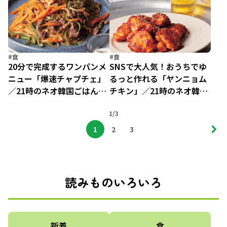
ゆるっとレシピ（4）
#食
#食
20分で完成するワンパンメ
SNSで大人気！おうちでゆ
ニュー「爆速チャプチェ」
るっと作れる「ヤンニョム
／21時のネオ韓国ごはんと
チキン」／21時のネオ韓国
ゆるっとレシピ（2）
ごはんとゆるっとレシピ
1/3
（1）
1
2
3
読みものいろいろ
新着
食