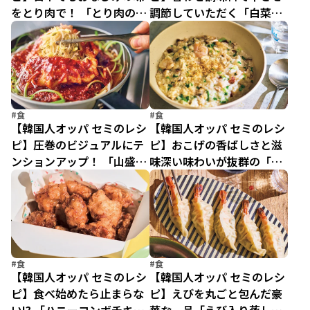
をとり肉で！ 「とり肉のユ
調節していただく「白菜ス
ッケジャン」
ープ」
#食
#食
【韓国人オッパ セミのレシ
【韓国人オッパ セミのレシ
ピ】圧巻のビジュアルにテ
ピ】おこげの香ばしさと滋
ンションアップ！ 「山盛り
味深い味わいが抜群の「海
豆もやしプルコギ」
鮮おこげ粥」
#食
#食
【韓国人オッパ セミのレシ
【韓国人オッパ セミのレシ
ピ】食べ始めたら止まらな
ピ】えびを丸ごと包んだ豪