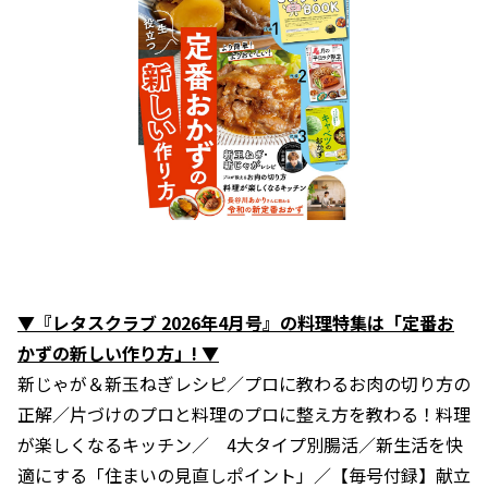
▼『レタスクラブ 2026年4月号』の料理特集は「定番お
かずの新しい作り方」! ▼
新じゃが＆新玉ねぎレシピ／プロに教わるお肉の切り方の
正解／片づけのプロと料理のプロに整え方を教わる！料理
が楽しくなるキッチン／ 4大タイプ別腸活／新生活を快
適にする「住まいの見直しポイント」／【毎号付録】献立