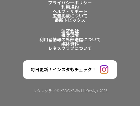
プライバシーポリシー
利用規約
ヘルプ・サポート
広告掲載について
最新トピックス
運営会社
推奨環境
利用者情報の外部送信について
媒体資料
レタスクラブについて
毎日更新！インスタもチェック！
レタスクラブ © KADOKAWA LifeDesign. 2026