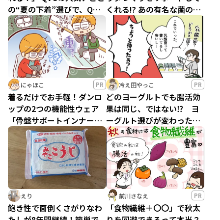
の“夏の下着”選びで、QOL
くれる!? あの有名な菌の驚
が爆上がり!?
きの新事実とは
PR
PR
にゃほこ
冷え田やっこ
着るだけでお手軽！ダンロ
どのヨーグルトでも腸活効
ップの2つの機能性ウェア
果は同じ、ではない⁉ ヨ
「骨盤サポートインナー」
ーグルト選びが変わった驚
「リカバリーウェア」で、
きの話
ながら習慣
PR
えり
前川さなえ
飽き性で面倒くさがりなわ
「食物繊維＋〇〇」で秋太
たしが8年間継続！簡単で
りを回避できるって本当？