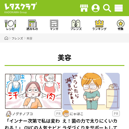
レシピ
読みもの
マンガ
フレンズ
ランキング
特集
フレンズ
美容
美容
PR
PR
ノグチノブコ
にゃほこ
「インナー次第で私は変わ
え！菌の力で太りにくいカ
れる！」 QVCの人気ナビと
ラダづくりをサポートして