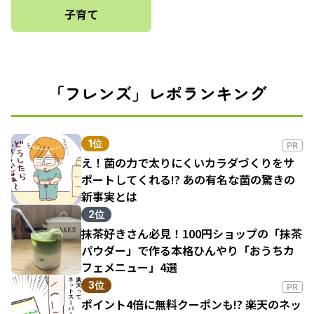
子育て
「フレンズ」レポランキング
1位
PR
え！菌の力で太りにくいカラダづくりをサ
ポートしてくれる!? あの有名な菌の驚きの
新事実とは
2位
抹茶好きさん必見！100円ショップの「抹茶
パウダー」で作る本格ひんやり「おうちカ
フェメニュー」4選
3位
PR
ポイント4倍に無料クーポンも!? 楽天のネッ