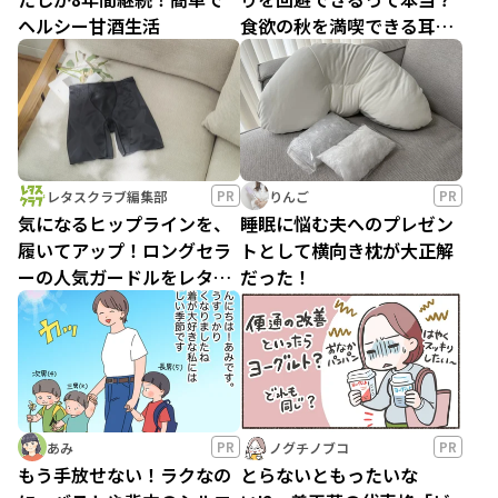
ヘルシー甘酒生活
食欲の秋を満喫できる耳よ
り情報に歓喜！
PR
PR
レタスクラブ編集部
りんご
気になるヒップラインを、
睡眠に悩む夫へのプレゼン
履いてアップ！ロングセラ
トとして横向き枕が大正解
ーの人気ガードルをレタス
だった！
フレンズ３名が試してみま
した！
PR
PR
あみ
ノグチノブコ
もう手放せない！ラクなの
とらないともったいな