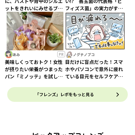
に、バストや背中のシルエ
い!? 善玉菌の代表格「ビ
ットをきれいにみせるブラ
フィズス菌」の実力がすご
トップに感動！
かった！
PR
あみ
ノグチノブコ
美味しくっておトク！女性
目だけに盲点だった！スマ
が摂りたい栄養がつまった
ホやパソコンで意外に疲れ
パン「ミノッテ」を試して
ている目元をセルフケアで
みた！
ご自愛を♪
「フレンズ」レポをもっと見る