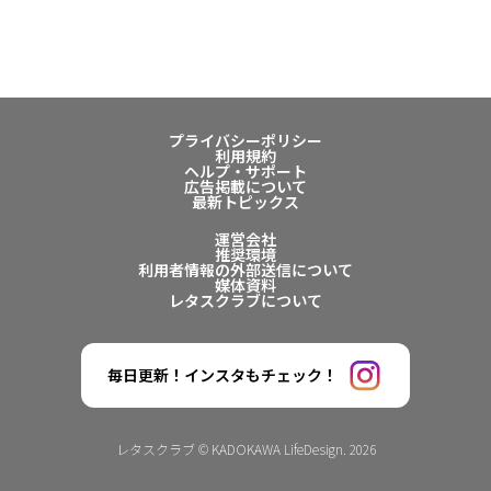
プライバシーポリシー
利用規約
ヘルプ・サポート
広告掲載について
最新トピックス
運営会社
推奨環境
利用者情報の外部送信について
媒体資料
レタスクラブについて
毎日更新！インスタもチェック！
レタスクラブ © KADOKAWA LifeDesign. 2026