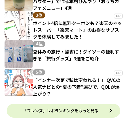
パウダー」で作る本格ひんやり「おうちカ
フェメニュー」4選
3位
PR
ポイント4倍に無料クーポンも!? 楽天のネッ
トスーパー「楽天マート」のお得なサブス
クを体験してみました！
4位
夏休みの旅行・帰省に！ダイソーの便利す
ぎる「旅行グッズ」3選をご紹介
5位
PR
「インナー次第で私は変われる！」 QVCの
人気ナビとの“夏の下着”選びで、QOLが爆
上がり!?
「フレンズ」レポランキングをもっと見る