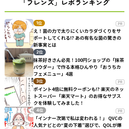
「フレンズ」レポランキング
1位
PR
え！菌の力で太りにくいカラダづくりをサ
ポートしてくれる!? あの有名な菌の驚きの
新事実とは
2位
抹茶好きさん必見！100円ショップの「抹茶
パウダー」で作る本格ひんやり「おうちカ
フェメニュー」4選
3位
PR
ポイント4倍に無料クーポンも!? 楽天のネッ
トスーパー「楽天マート」のお得なサブス
クを体験してみました！
4位
PR
「インナー次第で私は変われる！」 QVCの
人気ナビとの“夏の下着”選びで、QOLが爆