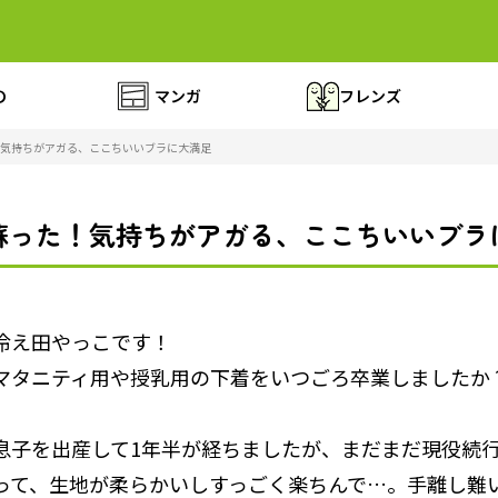
の
マンガ
フレンズ
気持ちがアガる、ここちいいブラに大満足
蘇った！気持ちがアガる、ここちいいブラ
冷え田やっこです！
マタニティ用や授乳用の下着をいつごろ卒業しましたか
息子を出産して1年半が経ちましたが、まだまだ現役続
って、生地が柔らかいしすっごく楽ちんで…。手離し難