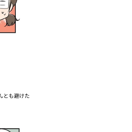
。
んとも避けた