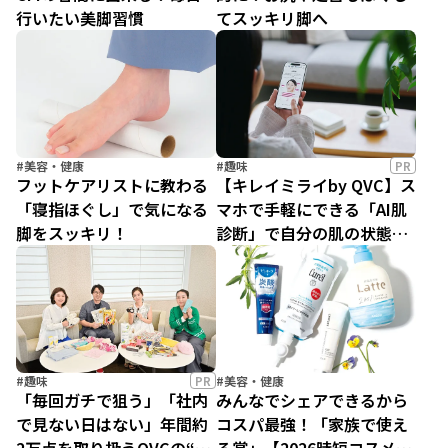
行いたい美脚習慣
てスッキリ脚へ
#美容・健康
#趣味
PR
フットケアリストに教わる
【キレイミライby QVC】ス
「寝指ほぐし」で気になる
マホで手軽にできる「AI肌
脚をスッキリ！
診断」で自分の肌の状態を
チェックしよう！
#趣味
PR
#美容・健康
「毎回ガチで狙う」「社内
みんなでシェアできるから
で見ない日はない」年間約
コスパ最強！「家族で使え