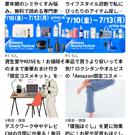
更年期のシミやくすみ悩
ライフスタイル診断で私に
み。無料で読める専門家監
ぴったりのアイテム探し！
修コラムで自分にあったア
「キレイミライ」体験レポ
ドバイスを手軽にチェッ
ート【レタスクラブお泊ま
ク！
りイベント2026 in リゾナ
ーレ熱海】
#くらし
#くらし
資生堂やKOSEも！お値段そ
単品で買うより安いって本
のままで豪華おまけ付き
気!? ロクシタンやオルビス
「限定コスメキット」を要
の「Amazon限定コスメキ
チェック【Amazonプライ
ット」が豪華すぎて予約不
ムデー2026】
可避
#美容・健康
#美容・健康
デスクワーク中やテレビ
「寝指ほぐし」を更に効果
CMの合間に出来る！毎日
的に！お尻や足首もほぐし