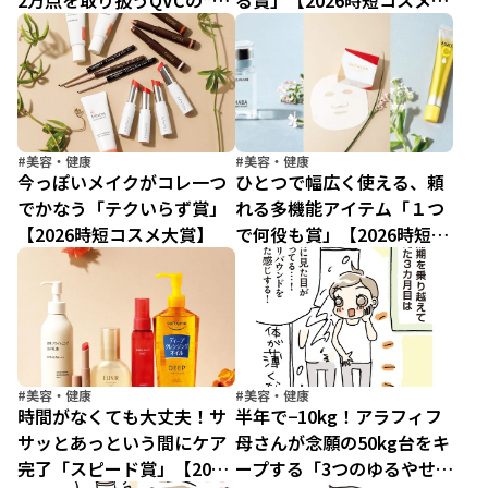
2万点を取り扱うQVCの“中
る賞」【2026時短コスメ大
の人”が自腹買いする逸品
賞】
を大公開！【編集部座談
会】
#美容・健康
#美容・健康
今っぽいメイクがコレ一つ
ひとつで幅広く使える、頼
でかなう「テクいらず賞」
れる多機能アイテム「１つ
【2026時短コスメ大賞】
で何役も賞」【2026時短コ
スメ大賞】
#美容・健康
#美容・健康
時間がなくても大丈夫！サ
半年で−10kg！アラフィフ
サッとあっという間にケア
母さんが念願の50kg台をキ
完了「スピード賞」【2026
ープする「3つのゆるやせ