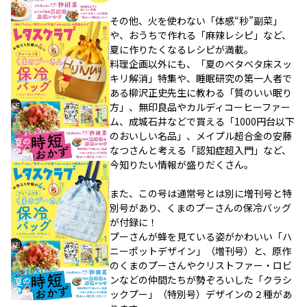
その他、火を使わない「体感“秒”副菜」
や、おうちで作れる「麻辣レシピ」など、
夏に作りたくなるレシピが満載。
料理企画以外にも、「夏のベタベタ床スッ
キリ解消」特集や、睡眠研究の第一人者で
ある柳沢正史先生に教わる「質のいい眠り
方」、無印良品やカルディコーヒーファー
ム、成城石井などで買える「1000円台以下
のおいしい名品」、メイプル超合金の安藤
なつさんと考える「認知症超入門」など、
今知りたい情報が盛りだくさん。
また、この号は通常号とは別に増刊号と特
別号があり、くまのプーさんの保冷バッグ
が付録に！
プーさんが蜂を見ている姿がかわいい「ハ
ニーポットデザイン」（増刊号）と、原作
のくまのプーさんやクリストファー・ロビ
ンなどの仲間たちが勢ぞろいした「クラシ
ックプー」（特別号）デザインの２種があ