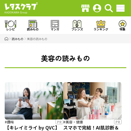
レシピ
読みもの
マンガ
フレンズ
ランキング
特集
読みもの
美容の読みもの
美容の読みもの
#趣味
PR
#美容・健康
PR
【キレイミライ by QVC】
スマホで完結！AI肌診断＆