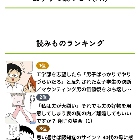
読みものランキング
1位
工学部を志望したら「男子ばっかりでやり
づらいだろ」と反対された女子学生の決断
／マウンティング男の価値観をぶち壊した
結果（1）
2位
「私は夫が大嫌い」それでも夫の好物を用
意してしまう妻の胸の内／離婚してもいい
ですか？ 翔子の場合（1）
3位
思い返せば認知症のサイン？ 40代の母に感