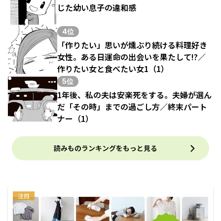
じた幼い息子の違和感
4位
「作りたい」思いが燻ぶり続ける料理好き
女性。ある日運命の出会いを果たして!?／
作りたい女と食べたい女1（1）
5位
1年後、私の夫は安楽死をする。夫婦が選ん
だ「その時」までの過ごし方／終末パート
ナー（1）
読みものランキングをもっと見る
注目