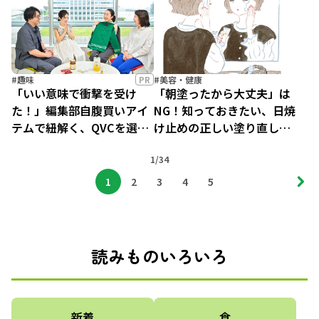
#趣味
PR
#美容・健康
「いい意味で衝撃を受け
「朝塗ったから大丈夫」は
た！」編集部自腹買いアイ
NG！知っておきたい、日焼
テムで紐解く、QVCを選ぶ
け止めの正しい塗り直し方
理由【編集部座談会】
【UVケアの正解】
1/34
1
2
3
4
5
読みものいろいろ
新着
食