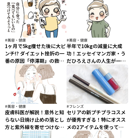
時短コスメ大賞】
習慣」
#美容・健康
#美容・健康
1ヶ月で5kg痩せた後に大ピ
半年で10kgの減量に大成
ンチ!? ダイエット挫折の一
功！エッセイマンガ家・う
番の原因「停滞期」の救世
だひろえさんの人生が一変
主
したダイエットとは？
#美容・健康
#フレンズ
皮膚科医が解説！意外と知
セリアの新プチプラコスメ
らない日焼け止めの落とし
が優秀すぎる！特にオスス
方と紫外線を寄せつけない
メの2アイテムを使ってみ
工夫【UVケアの正解】
た