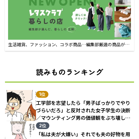
生活雑貨、ファッション、コラボ商品…編集部厳選の商品が買
えるECサイト
読みものランキング
1位
工学部を志望したら「男子ばっかりでやり
づらいだろ」と反対された女子学生の決断
／マウンティング男の価値観をぶち壊した
結果（1）
2位
「私は夫が大嫌い」それでも夫の好物を用