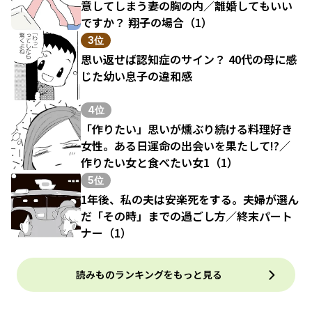
意してしまう妻の胸の内／離婚してもいい
ですか？ 翔子の場合（1）
3位
思い返せば認知症のサイン？ 40代の母に感
じた幼い息子の違和感
4位
「作りたい」思いが燻ぶり続ける料理好き
女性。ある日運命の出会いを果たして!?／
作りたい女と食べたい女1（1）
5位
1年後、私の夫は安楽死をする。夫婦が選ん
だ「その時」までの過ごし方／終末パート
ナー（1）
読みものランキングをもっと見る