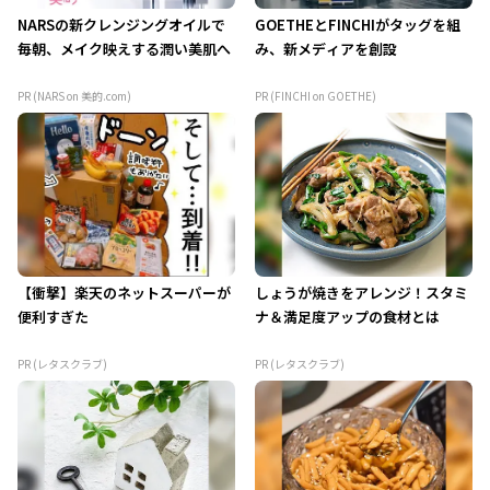
NARSの新クレンジングオイルで
GOETHEとFINCHIがタッグを組
毎朝、メイク映えする潤い美肌へ
み、新メディアを創設
PR (NARS on 美的.com)
PR (FINCHI on GOETHE)
【衝撃】楽天のネットスーパーが
しょうが焼きをアレンジ！スタミ
便利すぎた
ナ＆満足度アップの食材とは
PR (レタスクラブ)
PR (レタスクラブ)