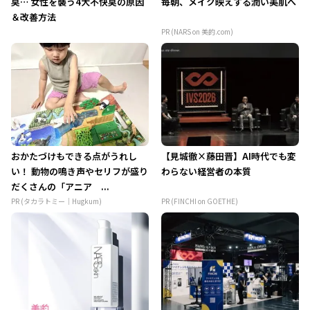
臭… 女性を襲う4大不快臭の原因
毎朝、メイク映えする潤い美肌へ
＆改善方法
PR (NARS on 美的.com)
おかたづけもできる点がうれし
【見城徹×藤田晋】AI時代でも変
い！ 動物の鳴き声やセリフが盛り
わらない経営者の本質
だくさんの「アニア ...
PR (タカラトミー｜Hugkum)
PR (FINCHI on GOETHE)