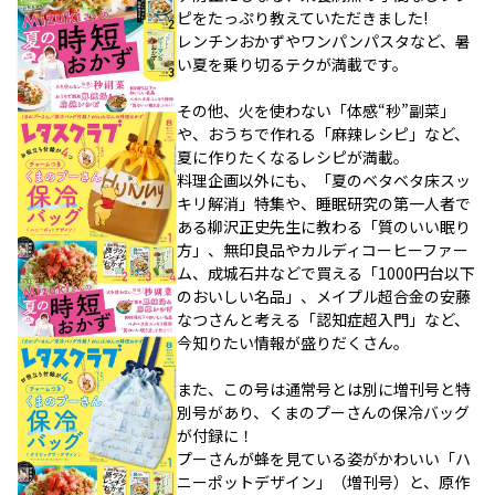
ピをたっぷり教えていただきました!
レンチンおかずやワンパンパスタなど、暑
い夏を乗り切るテクが満載です。
その他、火を使わない「体感“秒”副菜」
や、おうちで作れる「麻辣レシピ」など、
夏に作りたくなるレシピが満載。
料理企画以外にも、「夏のベタベタ床スッ
キリ解消」特集や、睡眠研究の第一人者で
ある柳沢正史先生に教わる「質のいい眠り
方」、無印良品やカルディコーヒーファー
ム、成城石井などで買える「1000円台以下
のおいしい名品」、メイプル超合金の安藤
なつさんと考える「認知症超入門」など、
今知りたい情報が盛りだくさん。
また、この号は通常号とは別に増刊号と特
別号があり、くまのプーさんの保冷バッグ
が付録に！
プーさんが蜂を見ている姿がかわいい「ハ
ニーポットデザイン」（増刊号）と、原作