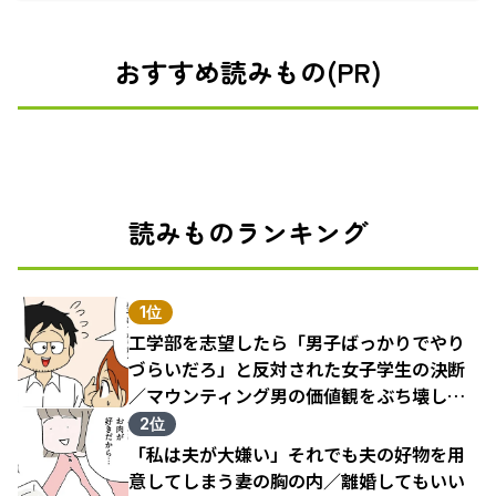
おすすめ読みもの(PR)
読みものランキング
1位
工学部を志望したら「男子ばっかりでやり
づらいだろ」と反対された女子学生の決断
／マウンティング男の価値観をぶち壊した
結果（1）
2位
「私は夫が大嫌い」それでも夫の好物を用
意してしまう妻の胸の内／離婚してもいい