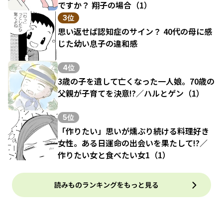
ですか？ 翔子の場合（1）
3位
思い返せば認知症のサイン？ 40代の母に感
じた幼い息子の違和感
4位
3歳の子を遺して亡くなった一人娘。70歳の
父親が子育てを決意!?／ハルとゲン（1）
5位
「作りたい」思いが燻ぶり続ける料理好き
女性。ある日運命の出会いを果たして!?／
作りたい女と食べたい女1（1）
読みものランキングをもっと見る