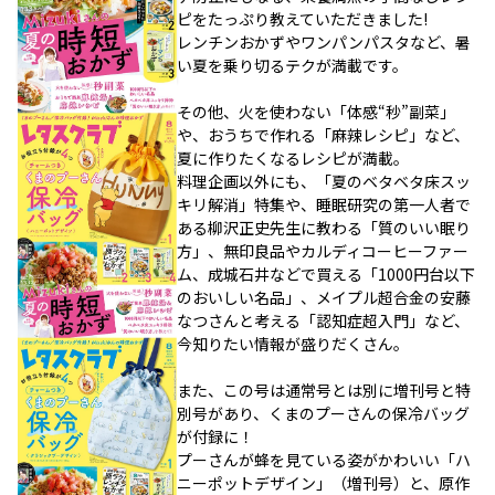
ピをたっぷり教えていただきました!
レンチンおかずやワンパンパスタなど、暑
い夏を乗り切るテクが満載です。
その他、火を使わない「体感“秒”副菜」
や、おうちで作れる「麻辣レシピ」など、
夏に作りたくなるレシピが満載。
料理企画以外にも、「夏のベタベタ床スッ
キリ解消」特集や、睡眠研究の第一人者で
ある柳沢正史先生に教わる「質のいい眠り
方」、無印良品やカルディコーヒーファー
ム、成城石井などで買える「1000円台以下
のおいしい名品」、メイプル超合金の安藤
なつさんと考える「認知症超入門」など、
今知りたい情報が盛りだくさん。
また、この号は通常号とは別に増刊号と特
別号があり、くまのプーさんの保冷バッグ
が付録に！
プーさんが蜂を見ている姿がかわいい「ハ
ニーポットデザイン」（増刊号）と、原作