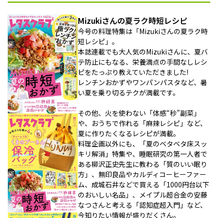
Mizukiさんの夏ラク時短レシピ
今号の料理特集は「Mizukiさんの夏ラク時
短レシピ」。
本誌連載でも大人気のMizukiさんに、夏バ
テ防止にもなる、栄養満点の手間なしレシ
ピをたっぷり教えていただきました!
レンチンおかずやワンパンパスタなど、暑
い夏を乗り切るテクが満載です。
その他、火を使わない「体感“秒”副菜」
や、おうちで作れる「麻辣レシピ」など、
夏に作りたくなるレシピが満載。
料理企画以外にも、「夏のベタベタ床スッ
キリ解消」特集や、睡眠研究の第一人者で
ある柳沢正史先生に教わる「質のいい眠り
方」、無印良品やカルディコーヒーファー
ム、成城石井などで買える「1000円台以下
のおいしい名品」、メイプル超合金の安藤
なつさんと考える「認知症超入門」など、
今知りたい情報が盛りだくさん。