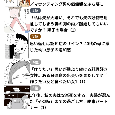
／マウンティング男の価値観をぶち壊した
結果（1）
2位
「私は夫が大嫌い」それでも夫の好物を用
意してしまう妻の胸の内／離婚してもいい
ですか？ 翔子の場合（1）
3位
思い返せば認知症のサイン？ 40代の母に感
じた幼い息子の違和感
4位
「作りたい」思いが燻ぶり続ける料理好き
女性。ある日運命の出会いを果たして!?／
作りたい女と食べたい女1（1）
5位
1年後、私の夫は安楽死をする。夫婦が選ん
だ「その時」までの過ごし方／終末パート
ナー（1）