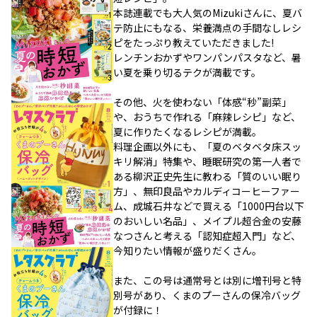
本誌連載でも大人気のMizukiさんに、夏バ
テ防止にもなる、栄養満点の手間なしレシ
ピをたっぷり教えていただきました!
レンチンおかずやワンパンパスタなど、暑
い夏を乗り切るテクが満載です。
その他、火を使わない「体感“秒”副菜」
や、おうちで作れる「麻辣レシピ」など、
夏に作りたくなるレシピが満載。
料理企画以外にも、「夏のベタベタ床スッ
キリ解消」特集や、睡眠研究の第一人者で
ある柳沢正史先生に教わる「質のいい眠り
方」、無印良品やカルディコーヒーファー
ム、成城石井などで買える「1000円台以下
のおいしい名品」、メイプル超合金の安藤
なつさんと考える「認知症超入門」など、
今知りたい情報が盛りだくさん。
また、この号は通常号とは別に増刊号と特
別号があり、くまのプーさんの保冷バッグ
が付録に！