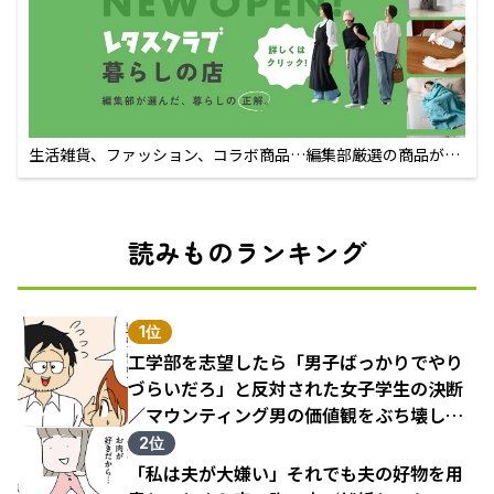
生活雑貨、ファッション、コラボ商品…編集部厳選の商品が買
えるECサイト
読みものランキング
1位
工学部を志望したら「男子ばっかりでやり
づらいだろ」と反対された女子学生の決断
／マウンティング男の価値観をぶち壊した
結果（1）
2位
「私は夫が大嫌い」それでも夫の好物を用