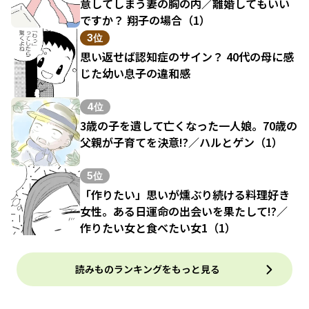
意してしまう妻の胸の内／離婚してもいい
ですか？ 翔子の場合（1）
3位
思い返せば認知症のサイン？ 40代の母に感
じた幼い息子の違和感
4位
3歳の子を遺して亡くなった一人娘。70歳の
父親が子育てを決意!?／ハルとゲン（1）
5位
「作りたい」思いが燻ぶり続ける料理好き
女性。ある日運命の出会いを果たして!?／
作りたい女と食べたい女1（1）
読みものランキングをもっと見る