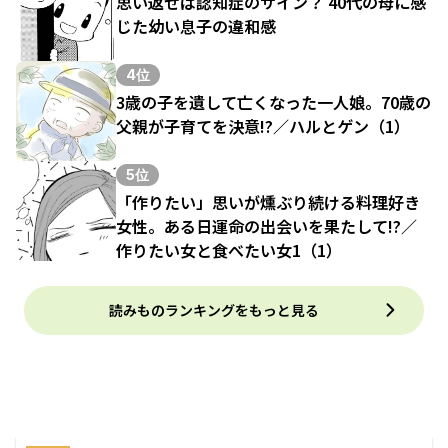
思い返せば認知症のサイン？ 40代の母に感
じた幼い息子の違和感
4位
3歳の子を遺して亡くなった一人娘。70歳の
父親が子育てを決意!?／ハルとゲン（1）
5位
「作りたい」思いが燻ぶり続ける料理好き
女性。ある日運命の出会いを果たして!?／
作りたい女と食べたい女1（1）
読みものランキングをもっと見る