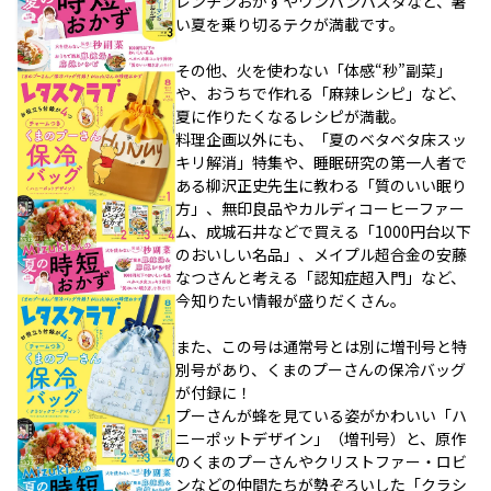
レンチンおかずやワンパンパスタなど、暑
い夏を乗り切るテクが満載です。
その他、火を使わない「体感“秒”副菜」
や、おうちで作れる「麻辣レシピ」など、
夏に作りたくなるレシピが満載。
料理企画以外にも、「夏のベタベタ床スッ
キリ解消」特集や、睡眠研究の第一人者で
ある柳沢正史先生に教わる「質のいい眠り
方」、無印良品やカルディコーヒーファー
ム、成城石井などで買える「1000円台以下
のおいしい名品」、メイプル超合金の安藤
なつさんと考える「認知症超入門」など、
今知りたい情報が盛りだくさん。
また、この号は通常号とは別に増刊号と特
別号があり、くまのプーさんの保冷バッグ
が付録に！
プーさんが蜂を見ている姿がかわいい「ハ
ニーポットデザイン」（増刊号）と、原作
のくまのプーさんやクリストファー・ロビ
ンなどの仲間たちが勢ぞろいした「クラシ