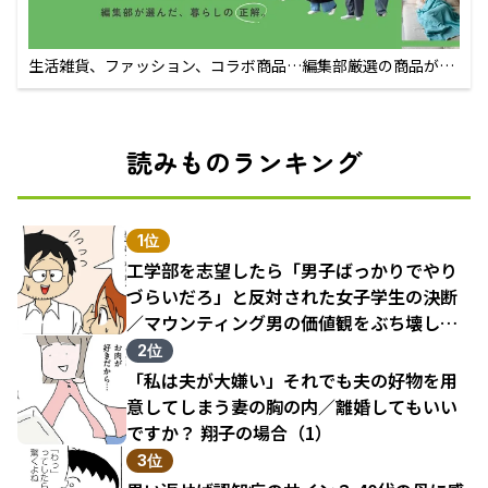
生活雑貨、ファッション、コラボ商品…編集部厳選の商品が買
えるECサイト
読みものランキング
1位
工学部を志望したら「男子ばっかりでやり
づらいだろ」と反対された女子学生の決断
／マウンティング男の価値観をぶち壊した
結果（1）
2位
「私は夫が大嫌い」それでも夫の好物を用
意してしまう妻の胸の内／離婚してもいい
ですか？ 翔子の場合（1）
3位