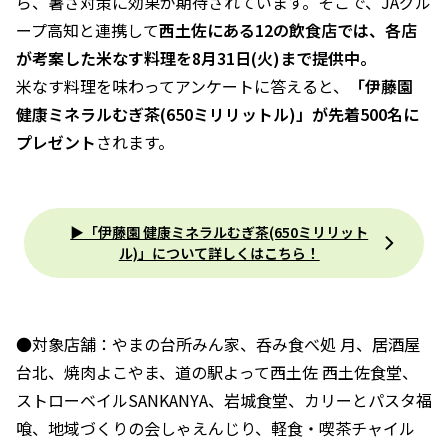
ら、暑さ対策に効果が期待されています。そこで、JAグル
ープ高知と連携して
西土佐にある12の飲食店では、各店
が考案した米なす料理を8月31日(火)まで提供中。
米なす料理を味わってアンケートに答えると、
「伊藤園
健康ミネラルむぎ茶(650ミリリットル)」が先着500名に
プレゼント
されます。
▶「伊藤園 健康ミネラルむぎ茶(650ミリリット
ル)」について詳しくはこちら！
●対象店舗：やまの台所みん家、呑み食べ処 月、居酒屋
台北、焼肉よこやま、道の駅よって西土佐 西土佐食堂、
ストローベイルSANKANYA、岩城食堂、カリーとパスタ福
喰、地域づくりの会しゃえんじり、軽食・喫茶チャイル