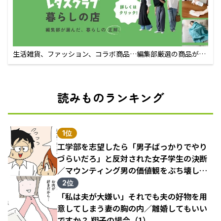
生活雑貨、ファッション、コラボ商品…編集部厳選の商品が買
えるECサイト
読みものランキング
1位
工学部を志望したら「男子ばっかりでやり
づらいだろ」と反対された女子学生の決断
／マウンティング男の価値観をぶち壊した
結果（1）
2位
「私は夫が大嫌い」それでも夫の好物を用
意してしまう妻の胸の内／離婚してもいい
ですか？ 翔子の場合（1）