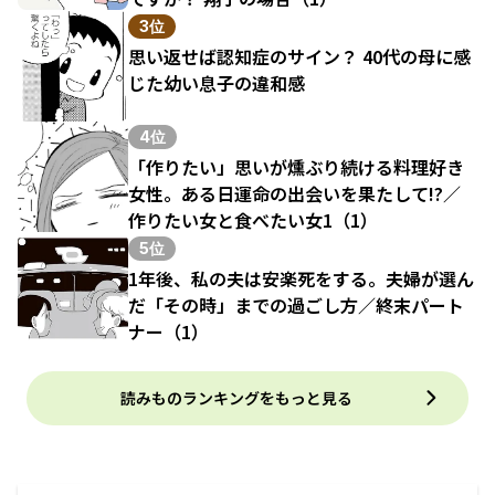
3位
思い返せば認知症のサイン？ 40代の母に感
じた幼い息子の違和感
4位
「作りたい」思いが燻ぶり続ける料理好き
女性。ある日運命の出会いを果たして!?／
作りたい女と食べたい女1（1）
5位
1年後、私の夫は安楽死をする。夫婦が選ん
だ「その時」までの過ごし方／終末パート
ナー（1）
読みものランキングをもっと見る