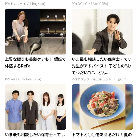
PR (セガフェイブ｜HugKum)
PR (ReFa GINZA on CREA)
上質な眠りも美髪ケアも！ 銀座で
いま最も相談したい保育士・てぃ
体感するReFa
先生がアドバイス！ 子どもの“お
てつだい”に、どん...
PR (ReFa GINZA on CREA)
PR (アタック・キュキュット｜Hugkum)
いま最も相談したい保育士・てぃ
トマトと○○をあえるだけ！夏の