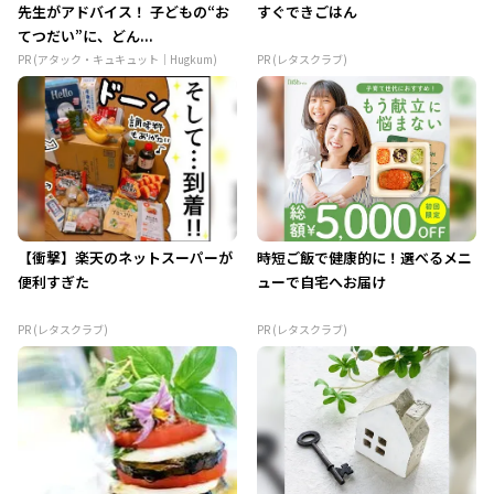
先生がアドバイス！ 子どもの“お
すぐできごはん
てつだい”に、どん...
PR (アタック・キュキュット｜Hugkum)
PR (レタスクラブ)
【衝撃】楽天のネットスーパーが
時短ご飯で健康的に！選べるメニ
便利すぎた
ューで自宅へお届け
PR (レタスクラブ)
PR (レタスクラブ)