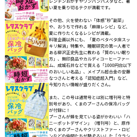
レンチンおかずやワンパンパスタなど、暑
い夏を乗り切るテクが満載です。
その他、火を使わない「体感“秒”副菜」
や、おうちで作れる「麻辣レシピ」など、
夏に作りたくなるレシピが満載。
料理企画以外にも、「夏のベタベタ床スッ
キリ解消」特集や、睡眠研究の第一人者で
ある柳沢正史先生に教わる「質のいい眠り
方」、無印良品やカルディコーヒーファー
ム、成城石井などで買える「1000円台以下
のおいしい名品」、メイプル超合金の安藤
なつさんと考える「認知症超入門」など、
今知りたい情報が盛りだくさん。
また、この号は通常号とは別に増刊号と特
別号があり、くまのプーさんの保冷バッグ
が付録に！
プーさんが蜂を見ている姿がかわいい「ハ
ニーポットデザイン」（増刊号）と、原作
のくまのプーさんやクリストファー・ロビ
ンなどの仲間たちが勢ぞろいした「クラシ