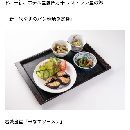
ド、一新、ホテル星羅四万十 レストラン星の郷
一新「米なすのパン粉焼き定食」
岩城食堂「米なすソーメン」