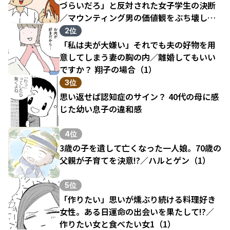
づらいだろ」と反対された女子学生の決断
／マウンティング男の価値観をぶち壊した
結果（1）
2位
「私は夫が大嫌い」それでも夫の好物を用
意してしまう妻の胸の内／離婚してもいい
ですか？ 翔子の場合（1）
3位
思い返せば認知症のサイン？ 40代の母に感
じた幼い息子の違和感
4位
3歳の子を遺して亡くなった一人娘。70歳の
父親が子育てを決意!?／ハルとゲン（1）
5位
「作りたい」思いが燻ぶり続ける料理好き
女性。ある日運命の出会いを果たして!?／
作りたい女と食べたい女1（1）