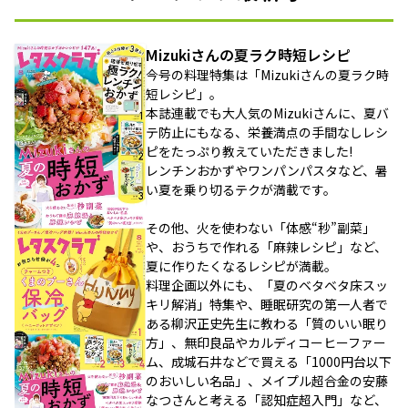
Mizukiさんの夏ラク時短レシピ
今号の料理特集は「Mizukiさんの夏ラク時
短レシピ」。
本誌連載でも大人気のMizukiさんに、夏バ
テ防止にもなる、栄養満点の手間なしレシ
ピをたっぷり教えていただきました!
レンチンおかずやワンパンパスタなど、暑
い夏を乗り切るテクが満載です。
その他、火を使わない「体感“秒”副菜」
や、おうちで作れる「麻辣レシピ」など、
夏に作りたくなるレシピが満載。
料理企画以外にも、「夏のベタベタ床スッ
キリ解消」特集や、睡眠研究の第一人者で
ある柳沢正史先生に教わる「質のいい眠り
方」、無印良品やカルディコーヒーファー
ム、成城石井などで買える「1000円台以下
のおいしい名品」、メイプル超合金の安藤
なつさんと考える「認知症超入門」など、