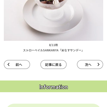
8/11枚
ストローベイルSANKANYA「米なすサンデー」
前へ
記事に戻る
次へ
Information