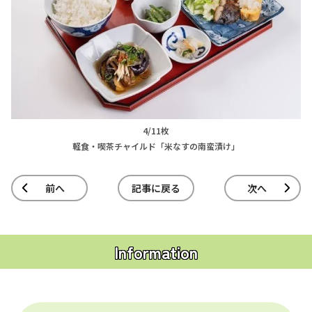
4/11枚
軽食・喫茶チャイルド「米なすの南蛮漬け」
前へ
記事に戻る
次へ
Information