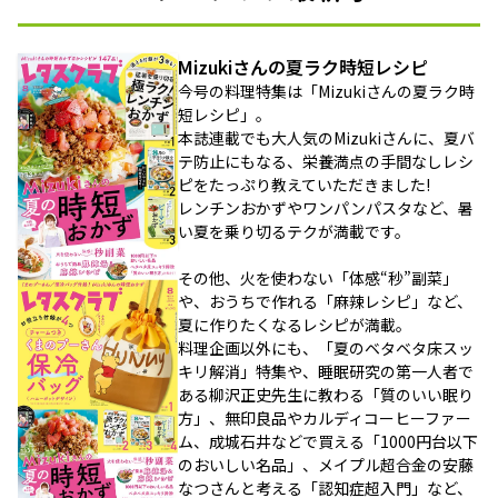
Mizukiさんの夏ラク時短レシピ
今号の料理特集は「Mizukiさんの夏ラク時
短レシピ」。
本誌連載でも大人気のMizukiさんに、夏バ
テ防止にもなる、栄養満点の手間なしレシ
ピをたっぷり教えていただきました!
レンチンおかずやワンパンパスタなど、暑
い夏を乗り切るテクが満載です。
その他、火を使わない「体感“秒”副菜」
や、おうちで作れる「麻辣レシピ」など、
夏に作りたくなるレシピが満載。
料理企画以外にも、「夏のベタベタ床スッ
キリ解消」特集や、睡眠研究の第一人者で
ある柳沢正史先生に教わる「質のいい眠り
方」、無印良品やカルディコーヒーファー
ム、成城石井などで買える「1000円台以下
のおいしい名品」、メイプル超合金の安藤
なつさんと考える「認知症超入門」など、