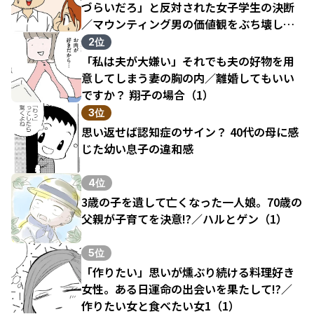
づらいだろ」と反対された女子学生の決断
／マウンティング男の価値観をぶち壊した
結果（1）
2位
「私は夫が大嫌い」それでも夫の好物を用
意してしまう妻の胸の内／離婚してもいい
ですか？ 翔子の場合（1）
3位
思い返せば認知症のサイン？ 40代の母に感
じた幼い息子の違和感
4位
3歳の子を遺して亡くなった一人娘。70歳の
父親が子育てを決意!?／ハルとゲン（1）
5位
「作りたい」思いが燻ぶり続ける料理好き
女性。ある日運命の出会いを果たして!?／
作りたい女と食べたい女1（1）