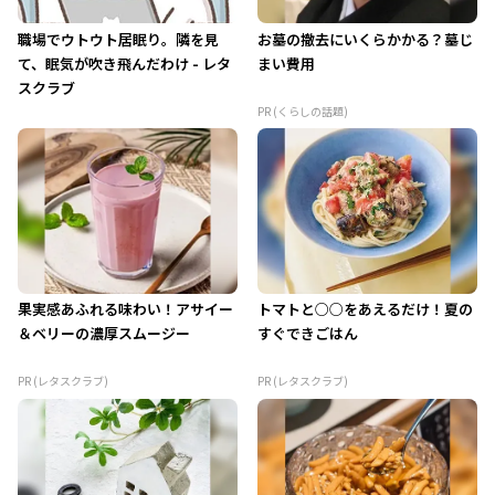
職場でウトウト居眠り。隣を見
お墓の撤去にいくらかかる？墓じ
て、眠気が吹き飛んだわけ - レタ
まい費用
スクラブ
PR (くらしの話題)
果実感あふれる味わい！アサイー
トマトと○○をあえるだけ！夏の
＆ベリーの濃厚スムージー
すぐできごはん
PR (レタスクラブ)
PR (レタスクラブ)