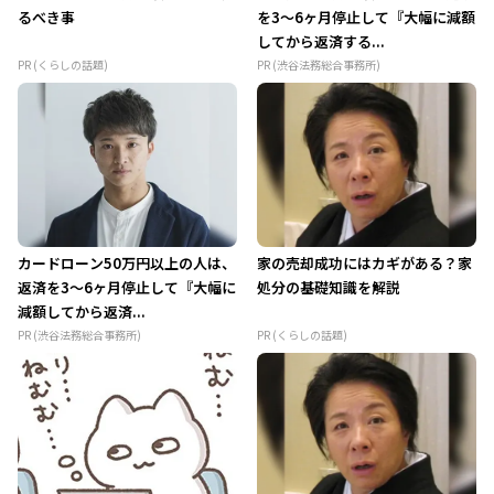
るべき事
を3～6ヶ月停止して『大幅に減額
してから返済する...
PR (くらしの話題)
PR (渋谷法務総合事務所)
カードローン50万円以上の人は、
家の売却成功にはカギがある？家
返済を3～6ヶ月停止して『大幅に
処分の基礎知識を解説
減額してから返済...
PR (渋谷法務総合事務所)
PR (くらしの話題)