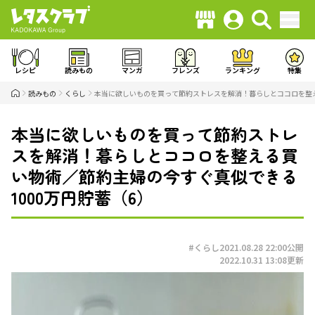
レシピ
読みもの
マンガ
フレンズ
ランキング
特集
読みもの
くらし
本当に欲しいものを買って節約ストレスを解消！暮らしとココロを整え
本当に欲しいものを買って節約ストレ
スを解消！暮らしとココロを整える買
い物術／節約主婦の今すぐ真似できる
1000万円貯蓄（6）
#くらし
2021.08.28 22:00
公開
2022.10.31 13:08
更新