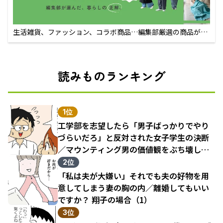
生活雑貨、ファッション、コラボ商品…編集部厳選の商品が買
えるECサイト
読みものランキング
1位
工学部を志望したら「男子ばっかりでやり
づらいだろ」と反対された女子学生の決断
／マウンティング男の価値観をぶち壊した
結果（1）
2位
「私は夫が大嫌い」それでも夫の好物を用
意してしまう妻の胸の内／離婚してもいい
ですか？ 翔子の場合（1）
3位