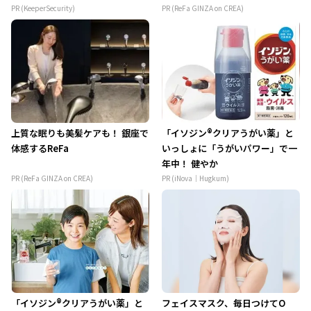
PR (KeeperSecurity)
PR (ReFa GINZA on CREA)
上質な眠りも美髪ケアも！ 銀座で
「イソジン®クリアうがい薬」と
体感するReFa
いっしょに「うがいパワー」で一
年中！ 健やか
PR (ReFa GINZA on CREA)
PR (iNova｜Hugkum)
「イソジン®クリアうがい薬」と
フェイスマスク、毎日つけてO