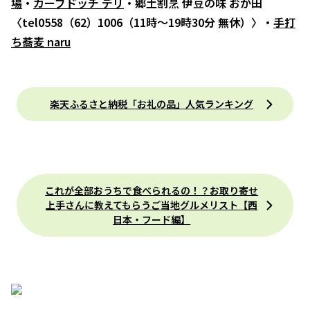
場
・
カーブドッチ デリ
・郷土割烹 伊豆の味 おか田
〈tel0558（62）1006（11時〜19時30分 無休）〉・
手打
ち蕎麦 naru
楽天ふるさと納税「お礼の品」人気ランキング
これが全部おうちで食べられるの！？お取り寄せ
上手さんに教えてもらうご当地グルメリスト【西
日本・フード編】