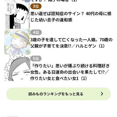
3位
思い返せば認知症のサイン？ 40代の母に感
じた幼い息子の違和感
4位
3歳の子を遺して亡くなった一人娘。70歳の
父親が子育てを決意!?／ハルとゲン（1）
5位
「作りたい」思いが燻ぶり続ける料理好き
女性。ある日運命の出会いを果たして!?／
作りたい女と食べたい女1（1）
読みものランキングをもっと見る