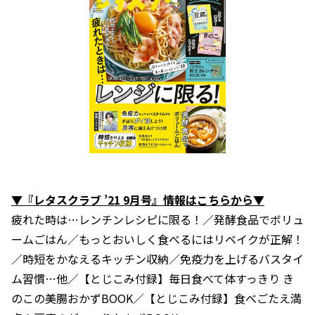
▼『レタスクラブ ’21 9月号』情報はこちらから▼
疲れた時は…レンチンレシピに限る！／発酵食品でボリュ
ームごはん／もっとおいしく食べるにはリベイクが正解！
／時短をかなえるキッチン収納／免疫力を上げるバスタイ
ム習慣…他／【とじこみ付録】毎日食べて体すっきり き
のこの美腸おかずBOOK／【とじこみ付録】食べごたえ満