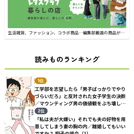
生活雑貨、ファッション、コラボ商品…編集部厳選の商品が買
えるECサイト
読みものランキング
1位
工学部を志望したら「男子ばっかりでやり
づらいだろ」と反対された女子学生の決断
／マウンティング男の価値観をぶち壊した
結果（1）
2位
「私は夫が大嫌い」それでも夫の好物を用
意してしまう妻の胸の内／離婚してもいい
ですか？ 翔子の場合（1）