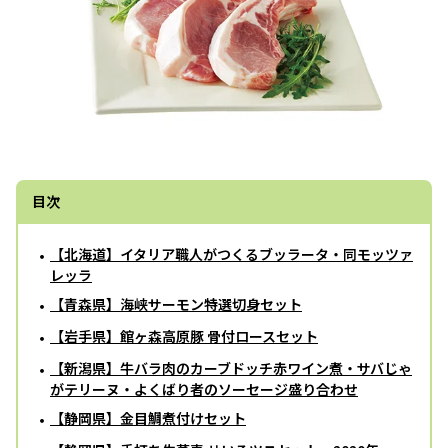
目次
【北海道】イタリア職人がつくるブッラータ・同モッツァ
レッラ
【青森県】海峡サーモン特選切身セット
【岩手県】館ヶ森高原豚 骨付ロースセット
【新潟県】牛バラ肉のカーブドッチ赤ワイン煮・サバじゃ
がテリーヌ・よくばり者のソーセージ盛り合わせ
【静岡県】金目鯛煮付けセット