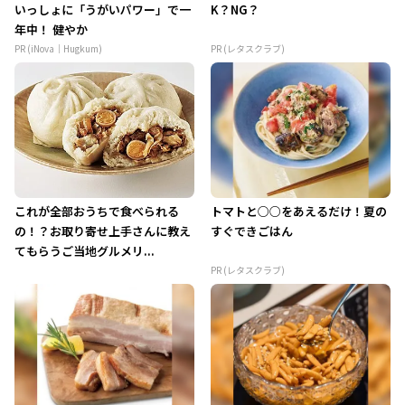
いっしょに「うがいパワー」で一
K？NG？
年中！ 健やか
PR (iNova｜Hugkum)
PR (レタスクラブ)
これが全部おうちで食べられる
トマトと○○をあえるだけ！夏の
の！？お取り寄せ上手さんに教え
すぐできごはん
てもらうご当地グルメリ...
PR (レタスクラブ)