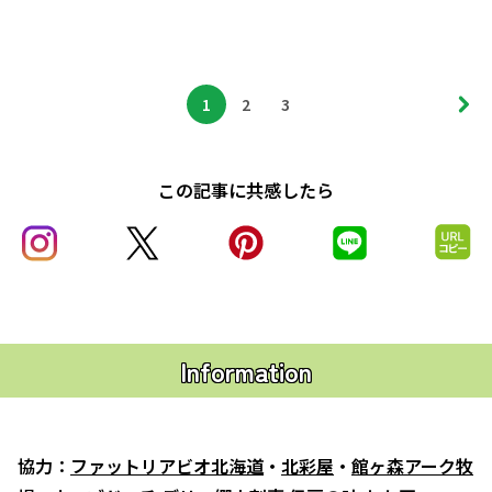
1
2
3
この記事に共感したら
Information
協力：
ファットリアビオ北海道
・
北彩屋
・
館ヶ森アーク牧