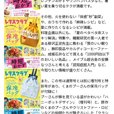
レンチンおかずやワンパンパスタなど、暑
い夏を乗り切るテクが満載です。
その他、火を使わない「体感“秒”副菜」
や、おうちで作れる「麻辣レシピ」など、
夏に作りたくなるレシピが満載。
料理企画以外にも、「夏のベタベタ床スッ
キリ解消」特集や、睡眠研究の第一人者で
ある柳沢正史先生に教わる「質のいい眠り
方」、無印良品やカルディコーヒーファー
ム、成城石井などで買える「1000円台以下
のおいしい名品」、メイプル超合金の安藤
なつさんと考える「認知症超入門」など、
今知りたい情報が盛りだくさん。
また、この号は通常号とは別に増刊号と特
別号があり、くまのプーさんの保冷バッグ
が付録に！
プーさんが蜂を見ている姿がかわいい「ハ
ニーポットデザイン」（増刊号）と、原作
のくまのプーさんやクリストファー・ロビ
ンなどの仲間たちが勢ぞろいした「クラシ