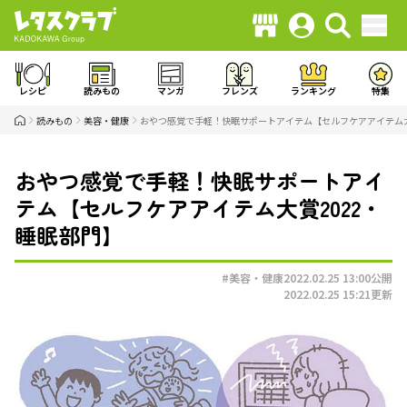
レシピ
読みもの
マンガ
フレンズ
ランキング
特集
読みもの
美容・健康
おやつ感覚で手軽！快眠サポートアイテム【セルフケアアイテム大
おやつ感覚で手軽！快眠サポートアイ
テム【セルフケアアイテム大賞2022・
睡眠部門】
#美容・健康
2022.02.25 13:00
公開
2022.02.25 15:21
更新