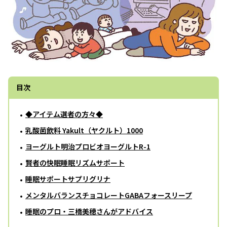
目次
◆アイテム選者の方々◆
乳酸菌飲料 Yakult（ヤクルト）1000
ヨーグルト明治プロビオヨーグルトR-1
賢者の快眠睡眠リズムサポート
睡眠サポートサプリグリナ
メンタルバランスチョコレートGABAフォースリープ
睡眠のプロ・三橋美穂さんがアドバイス