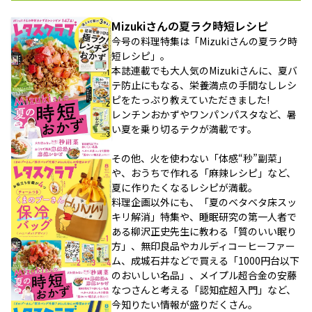
Mizukiさんの夏ラク時短レシピ
今号の料理特集は「Mizukiさんの夏ラク時
短レシピ」。
本誌連載でも大人気のMizukiさんに、夏バ
テ防止にもなる、栄養満点の手間なしレシ
ピをたっぷり教えていただきました!
レンチンおかずやワンパンパスタなど、暑
い夏を乗り切るテクが満載です。
その他、火を使わない「体感“秒”副菜」
や、おうちで作れる「麻辣レシピ」など、
夏に作りたくなるレシピが満載。
料理企画以外にも、「夏のベタベタ床スッ
キリ解消」特集や、睡眠研究の第一人者で
ある柳沢正史先生に教わる「質のいい眠り
方」、無印良品やカルディコーヒーファー
ム、成城石井などで買える「1000円台以下
のおいしい名品」、メイプル超合金の安藤
なつさんと考える「認知症超入門」など、
今知りたい情報が盛りだくさん。