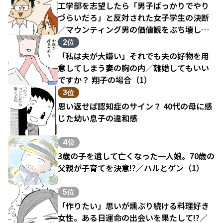
工学部を志望したら「男子ばっかりでやり
づらいだろ」と反対された女子学生の決断
／マウンティング男の価値観をぶち壊した
結果（1）
2位
「私は夫が大嫌い」それでも夫の好物を用
意してしまう妻の胸の内／離婚してもいい
ですか？ 翔子の場合（1）
3位
思い返せば認知症のサイン？ 40代の母に感
じた幼い息子の違和感
4位
3歳の子を遺して亡くなった一人娘。70歳の
父親が子育てを決意!?／ハルとゲン（1）
5位
「作りたい」思いが燻ぶり続ける料理好き
女性。ある日運命の出会いを果たして!?／