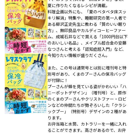
夏に作りたくなるレシピが満載。
料理企画以外にも、「夏のベタベタ床スッ
キリ解消」特集や、睡眠研究の第一人者で
ある柳沢正史先生に教わる「質のいい眠り
方」、無印良品やカルディコーヒーファー
ム、成城石井などで買える「1000円台以下
のおいしい名品」、メイプル超合金の安藤
なつさんと考える「認知症超入門」など、
今知りたい情報が盛りだくさん。
また、この号は通常号とは別に増刊号と特
別号があり、くまのプーさんの保冷バッグ
が付録に！
プーさんが蜂を見ている姿がかわいい「ハ
ニーポットデザイン」（増刊号）と、原作
のくまのプーさんやクリストファー・ロビ
ンなどの仲間たちが勢ぞろいした「クラシ
ックプー」（特別号）デザインの２種があ
ります。
お弁当箱と水筒、カトラリーを一緒に入れ
ることができます。高さがあるので、お弁