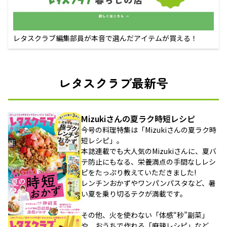
レタスクラブ編集部員が本音で選んだアイテムが買える！
レタスクラブ最新号
Mizukiさんの夏ラク時短レシピ
今号の料理特集は「Mizukiさんの夏ラク時
短レシピ」。
本誌連載でも大人気のMizukiさんに、夏バ
テ防止にもなる、栄養満点の手間なしレシ
ピをたっぷり教えていただきました!
レンチンおかずやワンパンパスタなど、暑
い夏を乗り切るテクが満載です。
その他、火を使わない「体感“秒”副菜」
や、おうちで作れる「麻辣レシピ」など、