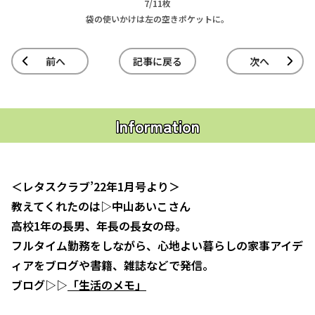
7/11枚
袋の使いかけは左の空きポケットに。
前へ
記事に戻る
次へ
Information
＜レタスクラブ’22年1月号より＞
教えてくれたのは▷中山あいこさん
高校1年の長男、年長の長女の母。
フルタイム勤務をしながら、心地よい暮らしの家事アイデ
ィアをブログや書籍、雑誌などで発信。
ブログ▷▷
「生活のメモ」