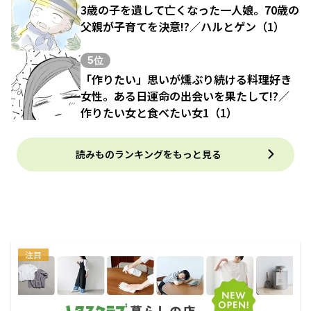
3歳の子を遺して亡くなった一人娘。70歳の
父親が子育てを決意!?／ハルとゲン（1）
5位
「作りたい」思いが燻ぶり続ける料理好き
女性。ある日運命の出会いを果たして!?／
作りたい女と食べたい女1（1）
読みものランキングをもっと見る
注目