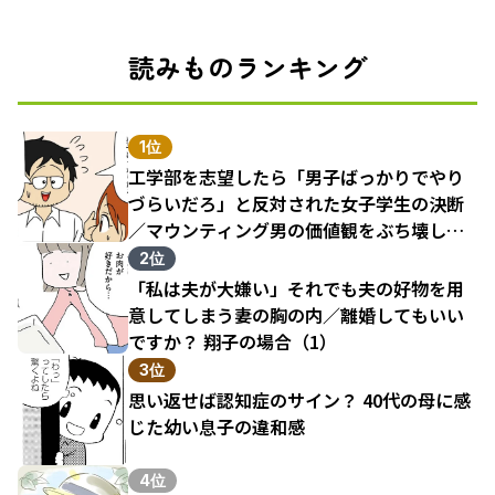
読みものランキング
1位
工学部を志望したら「男子ばっかりでやり
づらいだろ」と反対された女子学生の決断
／マウンティング男の価値観をぶち壊した
結果（1）
2位
「私は夫が大嫌い」それでも夫の好物を用
意してしまう妻の胸の内／離婚してもいい
ですか？ 翔子の場合（1）
3位
思い返せば認知症のサイン？ 40代の母に感
じた幼い息子の違和感
4位