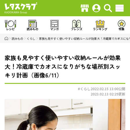
レシピ
読みもの
マンガ
フレンズ
ランキング
特集
読みもの
くらし
家族も見やすく使いやすい収納ルールが効果大！冷蔵庫でカオスにな
家族も見やすく使いやすい収納ルールが効果
大！冷蔵庫でカオスになりがちな場所別スッ
キリ計画（画像6/11）
#くらし
2022.02.15 13:00
公開
2023.02.13 02:29
更新