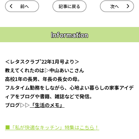
前へ
記事に戻る
次へ
Information
＜レタスクラブ’22年1月号より＞
教えてくれたのは▷中山あいこさん
高校1年の長男、年長の長女の母。
フルタイム勤務をしながら、心地よい暮らしの家事アイデ
ィアをブログや書籍、雑誌などで発信。
ブログ▷▷
「生活のメモ」
■「私が快適なキッチン」特集は
こちら
！