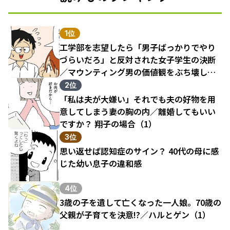
1位
工学部を志望したら「男子ばっかりでやり
づらいだろ」と反対された女子学生の決断
／マウンティング男の価値観をぶち壊した
結果（1）
2位
「私は夫が大嫌い」それでも夫の好物を用
意してしまう妻の胸の内／離婚してもいい
ですか？ 翔子の場合（1）
3位
思い返せば認知症のサイン？ 40代の母に感
じた幼い息子の違和感
4位
3歳の子を遺して亡くなった一人娘。70歳の
父親が子育てを決意!?／ハルとゲン（1）