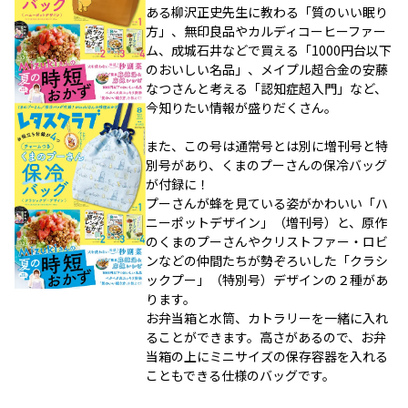
ある柳沢正史先生に教わる「質のいい眠り
方」、無印良品やカルディコーヒーファー
ム、成城石井などで買える「1000円台以下
のおいしい名品」、メイプル超合金の安藤
なつさんと考える「認知症超入門」など、
今知りたい情報が盛りだくさん。
また、この号は通常号とは別に増刊号と特
別号があり、くまのプーさんの保冷バッグ
が付録に！
プーさんが蜂を見ている姿がかわいい「ハ
ニーポットデザイン」（増刊号）と、原作
のくまのプーさんやクリストファー・ロビ
ンなどの仲間たちが勢ぞろいした「クラシ
ックプー」（特別号）デザインの２種があ
ります。
お弁当箱と水筒、カトラリーを一緒に入れ
ることができます。高さがあるので、お弁
当箱の上にミニサイズの保存容器を入れる
こともできる仕様のバッグです。