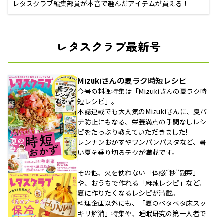
レタスクラブ編集部員が本音で選んだアイテムが買える！
レタスクラブ最新号
Mizukiさんの夏ラク時短レシピ
今号の料理特集は「Mizukiさんの夏ラク時
短レシピ」。
本誌連載でも大人気のMizukiさんに、夏バ
テ防止にもなる、栄養満点の手間なしレシ
ピをたっぷり教えていただきました!
レンチンおかずやワンパンパスタなど、暑
い夏を乗り切るテクが満載です。
その他、火を使わない「体感“秒”副菜」
や、おうちで作れる「麻辣レシピ」など、
夏に作りたくなるレシピが満載。
料理企画以外にも、「夏のベタベタ床スッ
キリ解消」特集や、睡眠研究の第一人者で