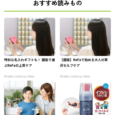
おすすめ読みもの
特別な名入れギフトも！ 銀座で選
【銀座】ReFaで始める大人の贅
ぶReFaの上質ケア
沢セルフケア
PR (ReFa GINZA on CREA)
PR (ReFa GINZA on CREA)