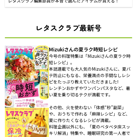
レタスクラブ編集部員が本音で選んだアイテムが買える！
レタスクラブ最新号
Mizukiさんの夏ラク時短レシピ
今号の料理特集は「Mizukiさんの夏ラク時
短レシピ」。
本誌連載でも大人気のMizukiさんに、夏バ
テ防止にもなる、栄養満点の手間なしレシ
ピをたっぷり教えていただきました!
レンチンおかずやワンパンパスタなど、暑
い夏を乗り切るテクが満載です。
その他、火を使わない「体感“秒”副菜」
や、おうちで作れる「麻辣レシピ」など、
夏に作りたくなるレシピが満載。
料理企画以外にも、「夏のベタベタ床スッ
キリ解消」特集や、睡眠研究の第一人者で