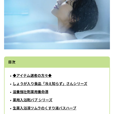
目次
◆アイテム選者の方々◆
しょうが入り食品「冷え知らず」さんシリーズ
滋養強壮剤薬用養命酒
薬用入浴剤バブ シリーズ
生薬入浴液ツムラのくすり湯バスハーブ