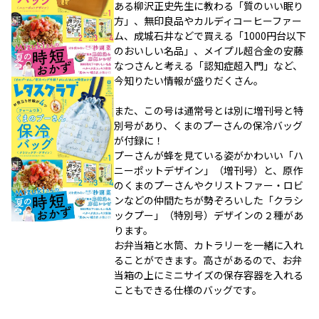
ある柳沢正史先生に教わる「質のいい眠り
方」、無印良品やカルディコーヒーファー
ム、成城石井などで買える「1000円台以下
のおいしい名品」、メイプル超合金の安藤
なつさんと考える「認知症超入門」など、
今知りたい情報が盛りだくさん。
また、この号は通常号とは別に増刊号と特
別号があり、くまのプーさんの保冷バッグ
が付録に！
プーさんが蜂を見ている姿がかわいい「ハ
ニーポットデザイン」（増刊号）と、原作
のくまのプーさんやクリストファー・ロビ
ンなどの仲間たちが勢ぞろいした「クラシ
ックプー」（特別号）デザインの２種があ
ります。
お弁当箱と水筒、カトラリーを一緒に入れ
ることができます。高さがあるので、お弁
当箱の上にミニサイズの保存容器を入れる
こともできる仕様のバッグです。