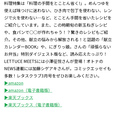
料理特集は「料理の手間をとことん省く!」。めんつゆを
使えば味つけに迷わない、ひき肉で包丁を使わない、レン
ジで火を使わない…など、とことん手間を省いたレシピを
ご紹介しています。また、この時期旬の新玉ねぎレシピ
や、食パンで○○が作れちゃう！？驚きのレシピもご紹
介。その他、献立の悩みから解放される！と話題の「献立
カレンダーBOOK」や、にぎりっ娘。さんの「頑張らない
お弁当」特別ダイジェスト版など、読み応えたっぷり！
LETTUCE MEETSには小澤征悦さんが登場！オトナの
NEWS連載には加藤シゲアキさんが。コミックエッセイも
多数！レタスクラブ3月号をぜひお楽しみください。
▶amazon
▶amazon（電子書籍版）
▶楽天ブックス
▶楽天ブックス（電子書籍版）