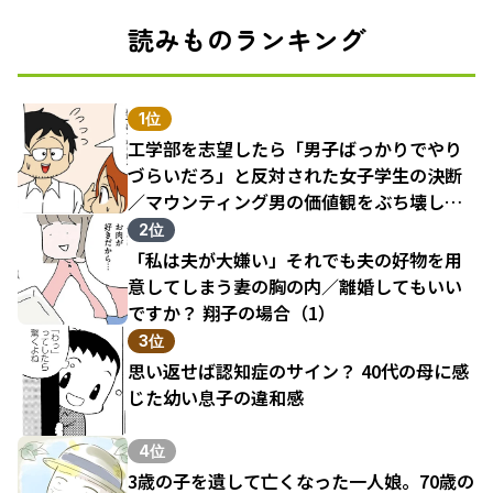
読みものランキング
1位
工学部を志望したら「男子ばっかりでやり
づらいだろ」と反対された女子学生の決断
／マウンティング男の価値観をぶち壊した
結果（1）
2位
「私は夫が大嫌い」それでも夫の好物を用
意してしまう妻の胸の内／離婚してもいい
ですか？ 翔子の場合（1）
3位
思い返せば認知症のサイン？ 40代の母に感
じた幼い息子の違和感
4位
3歳の子を遺して亡くなった一人娘。70歳の