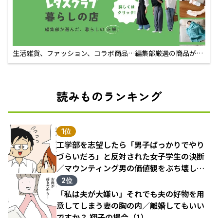
生活雑貨、ファッション、コラボ商品…編集部厳選の商品が買
えるECサイト
読みものランキング
1位
工学部を志望したら「男子ばっかりでやり
づらいだろ」と反対された女子学生の決断
／マウンティング男の価値観をぶち壊した
結果（1）
2位
「私は夫が大嫌い」それでも夫の好物を用
意してしまう妻の胸の内／離婚してもいい
ですか？ 翔子の場合（1）