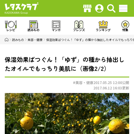
レシピ
読みもの
マンガ
フレンズ
ランキング
特集
読みもの
美容・健康
保湿効果ばつぐん！「ゆず」の種から抽出したオイルでもっちり
保湿効果ばつぐん！「ゆず」の種から抽出し
たオイルでもっちり美肌に（画像2/2）
#美容・健康
2017.05.25 12:00
公開
2017.06.12 16:03
更新