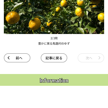
2/2枚
豊かに実る馬路村のゆず
前へ
記事に戻る
次へ
Information