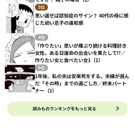
3位
思い返せば認知症のサイン？ 40代の母に感
じた幼い息子の違和感
4位
「作りたい」思いが燻ぶり続ける料理好き
女性。ある日運命の出会いを果たして!?／
作りたい女と食べたい女1（1）
5位
1年後、私の夫は安楽死をする。夫婦が選ん
だ「その時」までの過ごし方／終末パート
ナー（1）
読みものランキングをもっと見る