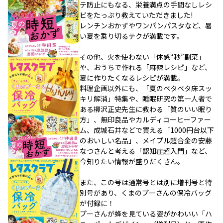
テ防止にもなる、栄養満点の手間なしレシ
ピをたっぷり教えていただきました!
レンチンおかずやワンパンパスタなど、暑
い夏を乗り切るテクが満載です。
その他、火を使わない「体感“秒”副菜」
や、おうちで作れる「麻辣レシピ」など、
夏に作りたくなるレシピが満載。
料理企画以外にも、「夏のベタベタ床スッ
キリ解消」特集や、睡眠研究の第一人者で
ある柳沢正史先生に教わる「質のいい眠り
方」、無印良品やカルディコーヒーファー
ム、成城石井などで買える「1000円台以下
のおいしい名品」、メイプル超合金の安藤
なつさんと考える「認知症超入門」など、
今知りたい情報が盛りだくさん。
また、この号は通常号とは別に増刊号と特
別号があり、くまのプーさんの保冷バッグ
が付録に！
プーさんが蜂を見ている姿がかわいい「ハ