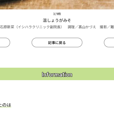
3/9枚
温しょうがみそ
石原新菜（イシハラクリニック副院長） 調理／髙山かづえ 撮影／難
記事に戻る
Information
たのは