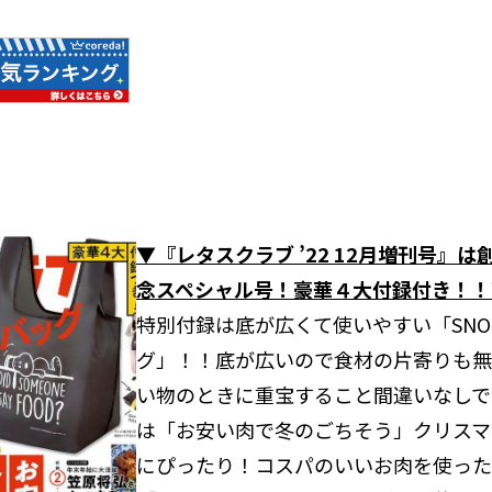
▼『レタスクラブ ’22 12月増刊号』
念スペシャル号！豪華４大付録付き！！
特別付録は底が広くて使いやすい「SNO
グ」！！底が広いので食材の片寄りも無
い物のときに重宝すること間違いなしで
は「お安い肉で冬のごちそう」クリスマ
にぴったり！コスパのいいお肉を使った