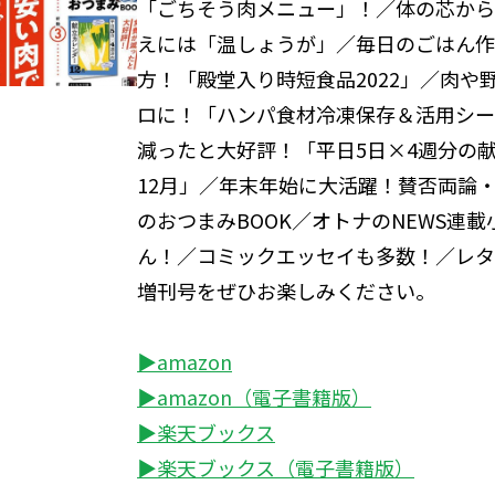
「ごちそう肉メニュー」！／体の芯から
えには「温しょうが」／毎日のごはん作
方！「殿堂入り時短食品2022」／肉や
ロに！「ハンパ食材冷凍保存＆活用シー
減ったと大好評！「平日5日×4週分の
12月」／年末年始に大活躍！賛否両論
のおつまみBOOK／オトナのNEWS連
ん！／コミックエッセイも多数！／レタ
増刊号をぜひお楽しみください。
▶amazon
▶amazon（電子書籍版）
▶楽天ブックス
▶楽天ブックス（電子書籍版）