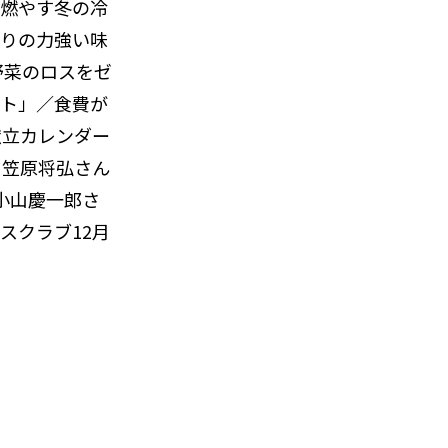
燃やす冬の冷
りの力強い味
野菜のロスをゼ
ト」／食費が
献立カレンダー
・笠原将弘さん
載小山慶一郎さ
スクラブ12月