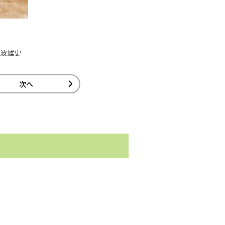
波雄史
次へ