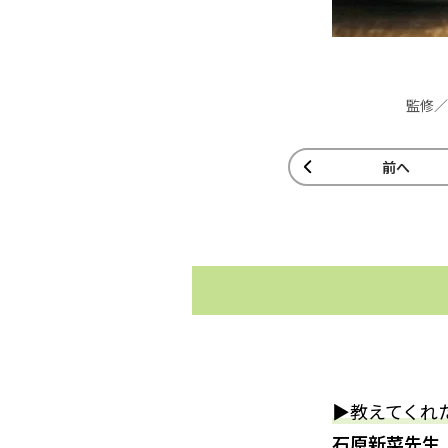
監修／
前へ
▶教えてくれ
石原新菜先生