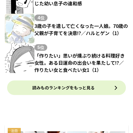
じた幼い息子の違和感
4位
3歳の子を遺して亡くなった一人娘。70歳の
父親が子育てを決意!?／ハルとゲン（1）
5位
「作りたい」思いが燻ぶり続ける料理好き
女性。ある日運命の出会いを果たして!?／
作りたい女と食べたい女1（1）
読みものランキングをもっと見る
注目