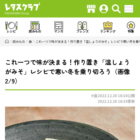
レシピ
読みもの
マンガ
フレンズ
ランキング
特集
読みもの
食
これ一つで味が決まる！作り置き「温しょうがみそ」レシピで寒い冬を乗
これ一つで味が決まる！作り置き「温しょう
がみそ」レシピで寒い冬を乗り切ろう（画像
2/9）
#食
2022.12.20 16:30
公開
2022.12.20 16:30
更新