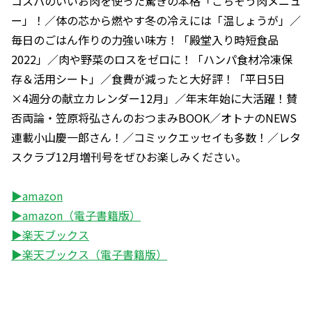
コスパのいいお肉を使った驚きの本格「ごちそう肉メニュ
ー」！／体の芯から燃やす冬の冷えには「温しょうが」／
毎日のごはん作りの力強い味方！「殿堂入り時短食品
2022」／肉や野菜のロスをゼロに！「ハンパ食材冷凍保
存＆活用シート」／食費が減ったと大好評！「平日5日
×4週分の献立カレンダー12月」／年末年始に大活躍！賛
否両論・笠原将弘さんのおつまみBOOK／オトナのNEWS
連載小山慶一郎さん！／コミックエッセイも多数！／レタ
スクラブ12月増刊号をぜひお楽しみください。
▶amazon
▶amazon（電子書籍版）
▶楽天ブックス
▶楽天ブックス（電子書籍版）