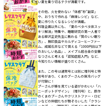
い夏を乗り切るテクが満載です。
その他、火を使わない「体感“秒”副菜」
や、おうちで作れる「麻辣レシピ」など、
夏に作りたくなるレシピが満載。
料理企画以外にも、「夏のベタベタ床スッ
キリ解消」特集や、睡眠研究の第一人者で
ある柳沢正史先生に教わる「質のいい眠り
方」、無印良品やカルディコーヒーファー
ム、成城石井などで買える「1000円台以下
のおいしい名品」、メイプル超合金の安藤
なつさんと考える「認知症超入門」など、
今知りたい情報が盛りだくさん。
また、この号は通常号とは別に増刊号と特
別号があり、くまのプーさんの保冷バッグ
が付録に！
プーさんが蜂を見ている姿がかわいい「ハ
ニーポットデザイン」（増刊号）と、原作
のくまのプーさんやクリストファー・ロビ
ンなどの仲間たちが勢ぞろいした「クラシ