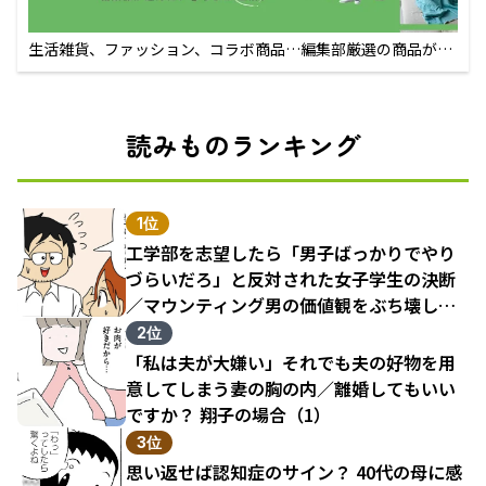
生活雑貨、ファッション、コラボ商品…編集部厳選の商品が買
えるECサイト
読みものランキング
1位
工学部を志望したら「男子ばっかりでやり
づらいだろ」と反対された女子学生の決断
／マウンティング男の価値観をぶち壊した
結果（1）
2位
「私は夫が大嫌い」それでも夫の好物を用
意してしまう妻の胸の内／離婚してもいい
ですか？ 翔子の場合（1）
3位
思い返せば認知症のサイン？ 40代の母に感