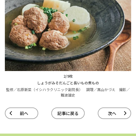
2/9枚
しょうがみそだんごと長いもの煮もの
監修／石原新菜（イシハラクリニック副院長） 調理／髙山かづえ 撮影／
難波雄史
前へ
記事に戻る
次へ