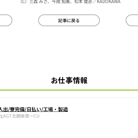
（C）三森 みさ、今成 知美、松本 俊彦／KADOKAWA
記事に戻る
お仕事情報
出/寮完備/日払い/工場・製造
社AGT北関東第一CU