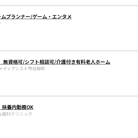
ームプランナー/ゲーム・エンタメ
ク
」無資格可/シフト相談可/介護付き有料老人ホーム
メディアシスト市谷柳町
・扶養内勤務OK
な歯科クリニック