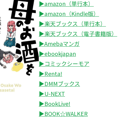
▶amazon（単行本）
▶amazon（Kindle版）
▶楽天ブックス（単行本）
▶楽天ブックス（電子書籍版）
▶Amebaマンガ
▶ebookjapan
▶コミックシーモア
▶Renta!
▶DMMブックス
▶U-NEXT
▶BookLive!
▶BOOK☆WALKER