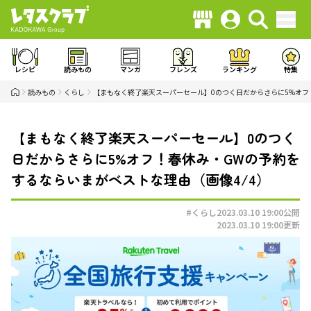
レシピ
読みもの
マンガ
フレンズ
ランキング
特集
読みもの
くらし
【まもなく終了楽天スーパーセール】0のつく日だからさらに5%オフ
【まもなく終了楽天スーパーセール】0のつく
日だからさらに5%オフ！春休み・GWの予約を
するならいまがベストな理由（画像4/4）
#くらし
2023.03.10 19:00
公開
2023.03.10 19:00
更新