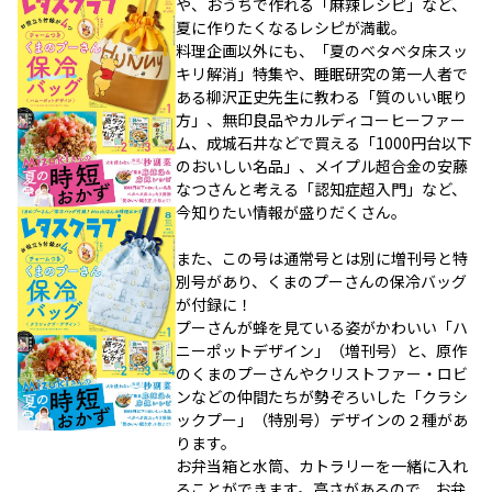
や、おうちで作れる「麻辣レシピ」など、
夏に作りたくなるレシピが満載。
料理企画以外にも、「夏のベタベタ床スッ
キリ解消」特集や、睡眠研究の第一人者で
ある柳沢正史先生に教わる「質のいい眠り
方」、無印良品やカルディコーヒーファー
ム、成城石井などで買える「1000円台以下
のおいしい名品」、メイプル超合金の安藤
なつさんと考える「認知症超入門」など、
今知りたい情報が盛りだくさん。
また、この号は通常号とは別に増刊号と特
別号があり、くまのプーさんの保冷バッグ
が付録に！
プーさんが蜂を見ている姿がかわいい「ハ
ニーポットデザイン」（増刊号）と、原作
のくまのプーさんやクリストファー・ロビ
ンなどの仲間たちが勢ぞろいした「クラシ
ックプー」（特別号）デザインの２種があ
ります。
お弁当箱と水筒、カトラリーを一緒に入れ
ることができます。高さがあるので、お弁