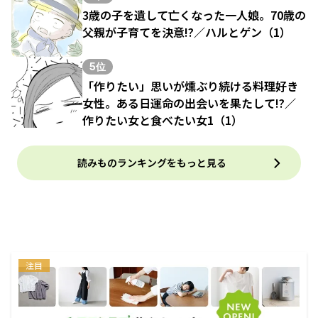
3歳の子を遺して亡くなった一人娘。70歳の
父親が子育てを決意!?／ハルとゲン（1）
5位
「作りたい」思いが燻ぶり続ける料理好き
女性。ある日運命の出会いを果たして!?／
作りたい女と食べたい女1（1）
読みものランキングをもっと見る
注目