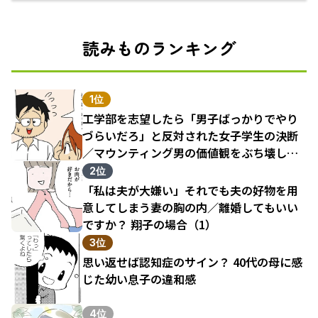
えるECサイト
読みものランキング
1位
工学部を志望したら「男子ばっかりでやり
づらいだろ」と反対された女子学生の決断
／マウンティング男の価値観をぶち壊した
結果（1）
2位
「私は夫が大嫌い」それでも夫の好物を用
意してしまう妻の胸の内／離婚してもいい
ですか？ 翔子の場合（1）
3位
思い返せば認知症のサイン？ 40代の母に感
じた幼い息子の違和感
4位