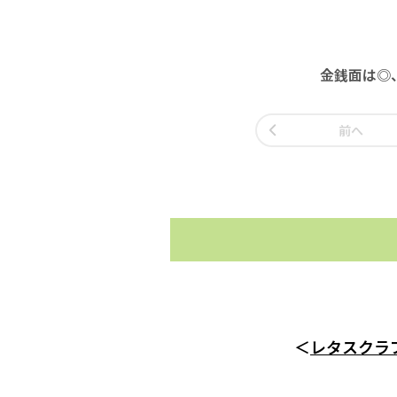
金銭面は◎
前へ
＜
レタスクラブ 