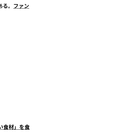
ある。
ファン
安い食材」を食