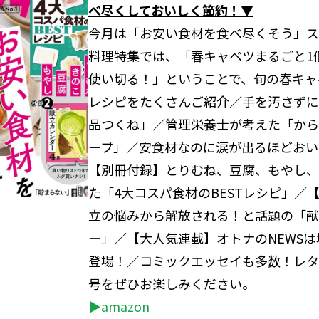
べ尽くしておいしく節約！▼
今月は「お安い食材を食べ尽くそう」ス
料理特集では、「春キャベツまるごと1
使い切る！」ということで、旬の春キャ
レシピをたくさんご紹介／手を汚さずに
品つくね」／管理栄養士が考えた「から
ープ」／安食材なのに涙が出るほどおい
【別冊付録】とりむね、豆腐、もやし、
た「4大コスパ食材のBESTレシピ」／
立の悩みから解放される！と話題の「献
ー」／【大人気連載】オトナのNEWS
登場！／コミックエッセイも多数！レタ
号をぜひお楽しみください。
▶amazon