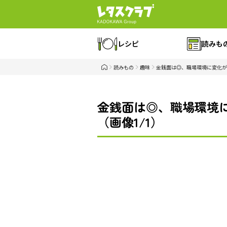
レシピ
読みも
読みもの
趣味
金銭面は◎、職場環境に変化があ
金銭面は◎、職場環境に
（画像1/1）