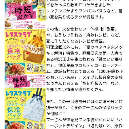
ピをたっぷり教えていただきました!
レンチンおかずやワンパンパスタなど、暑
い夏を乗り切るテクが満載です。
その他、火を使わない「体感“秒”副菜」
や、おうちで作れる「麻辣レシピ」など、
夏に作りたくなるレシピが満載。
料理企画以外にも、「夏のベタベタ床スッ
キリ解消」特集や、睡眠研究の第一人者で
ある柳沢正史先生に教わる「質のいい眠り
方」、無印良品やカルディコーヒーファー
ム、成城石井などで買える「1000円台以下
のおいしい名品」、メイプル超合金の安藤
なつさんと考える「認知症超入門」など、
今知りたい情報が盛りだくさん。
また、この号は通常号とは別に増刊号と特
別号があり、くまのプーさんの保冷バッグ
が付録に！
プーさんが蜂を見ている姿がかわいい「ハ
ニーポットデザイン」（増刊号）と、原作