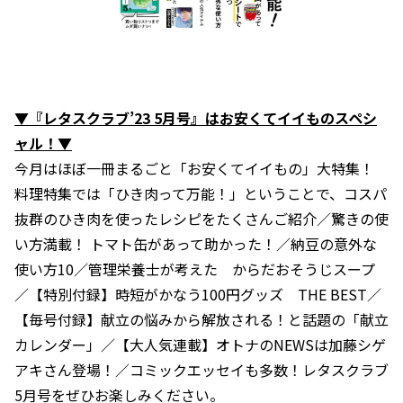
▼『レタスクラブ’23 5月号』はお安くてイイものスペシ
ャル！▼
今月はほぼ一冊まるごと「お安くてイイもの」大特集！
料理特集では「ひき肉って万能！」ということで、コスパ
抜群のひき肉を使ったレシピをたくさんご紹介／驚きの使
い方満載！ トマト缶があって助かった！／納豆の意外な
使い方10／管理栄養士が考えた からだおそうじスープ
／【特別付録】時短がかなう100円グッズ THE BEST／
【毎号付録】献立の悩みから解放される！と話題の「献立
カレンダー」／【大人気連載】オトナのNEWSは加藤シゲ
アキさん登場！／コミックエッセイも多数！レタスクラブ
5月号をぜひお楽しみください。