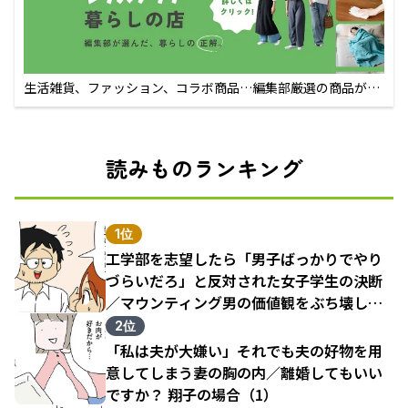
生活雑貨、ファッション、コラボ商品…編集部厳選の商品が買
えるECサイト
読みものランキング
1位
工学部を志望したら「男子ばっかりでやり
づらいだろ」と反対された女子学生の決断
／マウンティング男の価値観をぶち壊した
結果（1）
2位
「私は夫が大嫌い」それでも夫の好物を用
意してしまう妻の胸の内／離婚してもいい
ですか？ 翔子の場合（1）