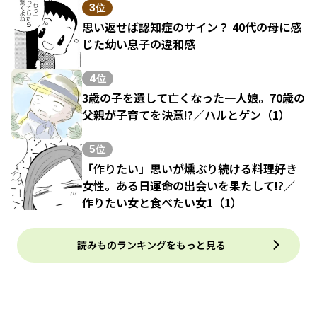
3位
思い返せば認知症のサイン？ 40代の母に感
じた幼い息子の違和感
4位
3歳の子を遺して亡くなった一人娘。70歳の
父親が子育てを決意!?／ハルとゲン（1）
5位
「作りたい」思いが燻ぶり続ける料理好き
女性。ある日運命の出会いを果たして!?／
作りたい女と食べたい女1（1）
読みものランキングをもっと見る