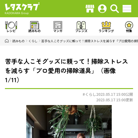
レシピ
読みもの
マンガ
フレンズ
ランキング
特集
読みもの
くらし
苦手な人こそグッズに頼って！掃除ストレスを減らす「プロ愛用の掃
苦手な人こそグッズに頼って！掃除ストレス
を減らす「プロ愛用の掃除道具」（画像
1/11）
#くらし
2023.05.17 15:00
公開
2023.05.17 15:00
更新