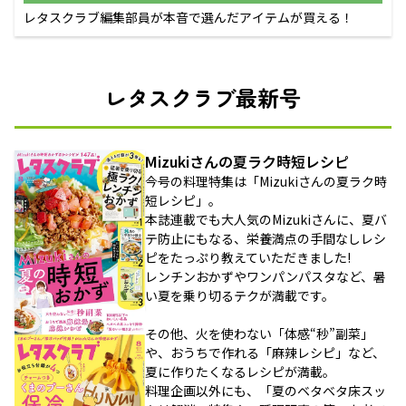
レタスクラブ編集部員が本音で選んだアイテムが買える！
レタスクラブ最新号
Mizukiさんの夏ラク時短レシピ
今号の料理特集は「Mizukiさんの夏ラク時
短レシピ」。
本誌連載でも大人気のMizukiさんに、夏バ
テ防止にもなる、栄養満点の手間なしレシ
ピをたっぷり教えていただきました!
レンチンおかずやワンパンパスタなど、暑
い夏を乗り切るテクが満載です。
その他、火を使わない「体感“秒”副菜」
や、おうちで作れる「麻辣レシピ」など、
夏に作りたくなるレシピが満載。
料理企画以外にも、「夏のベタベタ床スッ