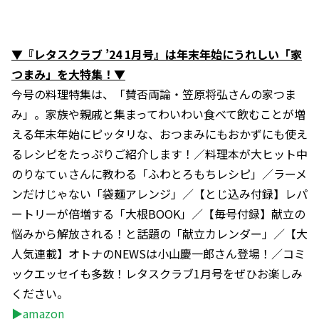
▼『レタスクラブ ’24 1月号』は年末年始にうれしい「家
つまみ」を大特集！▼
今号の料理特集は、「賛否両論・笠原将弘さんの家つま
み」。家族や親戚と集まってわいわい食べて飲むことが増
える年末年始にピッタリな、おつまみにもおかずにも使え
るレシピをたっぷりご紹介します！／料理本が大ヒット中
のりなてぃさんに教わる「ふわとろもちレシピ」／ラーメ
ンだけじゃない「袋麺アレンジ」／【とじ込み付録】レパ
ートリーが倍増する「大根BOOK」／【毎号付録】献立の
悩みから解放される！と話題の「献立カレンダー」／【大
人気連載】オトナのNEWSは小山慶一郎さん登場！／コミ
ックエッセイも多数！レタスクラブ1月号をぜひお楽しみ
ください。
▶amazon