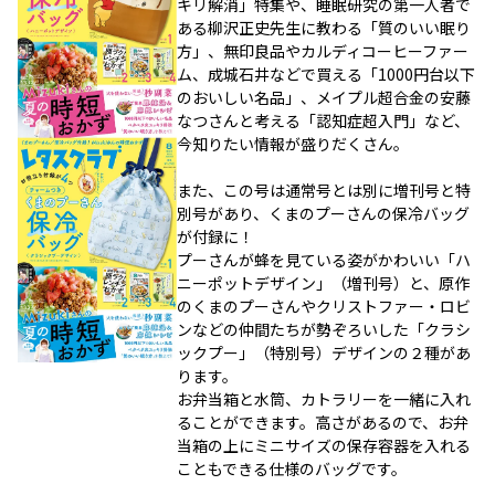
キリ解消」特集や、睡眠研究の第一人者で
ある柳沢正史先生に教わる「質のいい眠り
方」、無印良品やカルディコーヒーファー
ム、成城石井などで買える「1000円台以下
のおいしい名品」、メイプル超合金の安藤
なつさんと考える「認知症超入門」など、
今知りたい情報が盛りだくさん。
また、この号は通常号とは別に増刊号と特
別号があり、くまのプーさんの保冷バッグ
が付録に！
プーさんが蜂を見ている姿がかわいい「ハ
ニーポットデザイン」（増刊号）と、原作
のくまのプーさんやクリストファー・ロビ
ンなどの仲間たちが勢ぞろいした「クラシ
ックプー」（特別号）デザインの２種があ
ります。
お弁当箱と水筒、カトラリーを一緒に入れ
ることができます。高さがあるので、お弁
当箱の上にミニサイズの保存容器を入れる
こともできる仕様のバッグです。