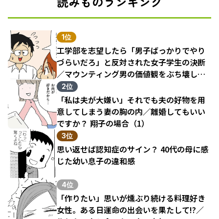
読みものランキング
1位
工学部を志望したら「男子ばっかりでやり
づらいだろ」と反対された女子学生の決断
／マウンティング男の価値観をぶち壊した
結果（1）
2位
「私は夫が大嫌い」それでも夫の好物を用
意してしまう妻の胸の内／離婚してもいい
ですか？ 翔子の場合（1）
3位
思い返せば認知症のサイン？ 40代の母に感
じた幼い息子の違和感
4位
「作りたい」思いが燻ぶり続ける料理好き
女性。ある日運命の出会いを果たして!?／