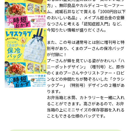
方」、無印良品やカルディコーヒーファー
ム、成城石井などで買える「1000円台以下
のおいしい名品」、メイプル超合金の安藤
なつさんと考える「認知症超入門」など、
今知りたい情報が盛りだくさん。
また、この号は通常号とは別に増刊号と特
別号があり、くまのプーさんの保冷バッグ
が付録に！
プーさんが蜂を見ている姿がかわいい「ハ
ニーポットデザイン」（増刊号）と、原作
のくまのプーさんやクリストファー・ロビ
ンなどの仲間たちが勢ぞろいした「クラシ
ックプー」（特別号）デザインの２種があ
ります。
お弁当箱と水筒、カトラリーを一緒に入れ
ることができます。高さがあるので、お弁
当箱の上にミニサイズの保存容器を入れる
こともできる仕様のバッグです。