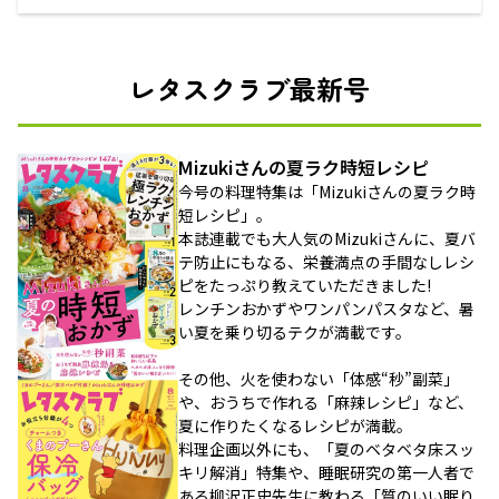
レタスクラブ最新号
Mizukiさんの夏ラク時短レシピ
今号の料理特集は「Mizukiさんの夏ラク時
短レシピ」。
本誌連載でも大人気のMizukiさんに、夏バ
テ防止にもなる、栄養満点の手間なしレシ
ピをたっぷり教えていただきました!
レンチンおかずやワンパンパスタなど、暑
い夏を乗り切るテクが満載です。
その他、火を使わない「体感“秒”副菜」
や、おうちで作れる「麻辣レシピ」など、
夏に作りたくなるレシピが満載。
料理企画以外にも、「夏のベタベタ床スッ
キリ解消」特集や、睡眠研究の第一人者で
ある柳沢正史先生に教わる「質のいい眠り