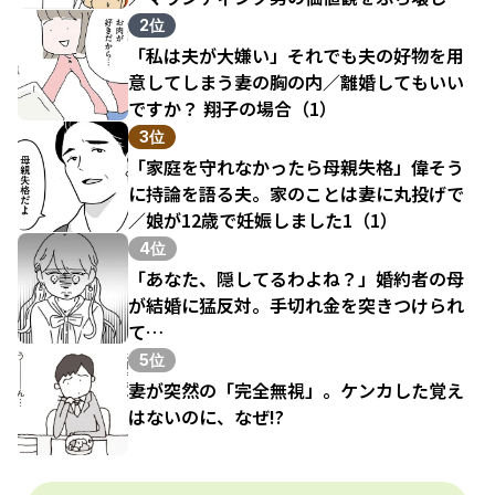
結果（1）
2位
「私は夫が大嫌い」それでも夫の好物を用
意してしまう妻の胸の内／離婚してもいい
ですか？ 翔子の場合（1）
3位
「家庭を守れなかったら母親失格」偉そう
に持論を語る夫。家のことは妻に丸投げで
／娘が12歳で妊娠しました1（1）
4位
「あなた、隠してるわよね？」婚約者の母
が結婚に猛反対。手切れ金を突きつけられ
て…
5位
妻が突然の「完全無視」。ケンカした覚え
はないのに、なぜ!?