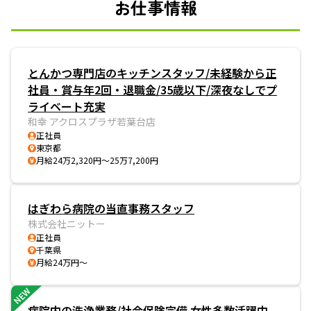
お仕事情報
とんかつ専門店のキッチンスタッフ/未経験から正
社員・賞与年2回・退職金/35歳以下/深夜なしでプ
ライベート充実
和幸 アクロスプラザ若葉台店
正社員
東京都
月給24万2,320円～25万7,200円
はぎわら病院の当直事務スタッフ
株式会社ニットー
正社員
千葉県
月給24万円～
NEW
病院内の洗浄業務/社会保険完備 女性多数活躍中