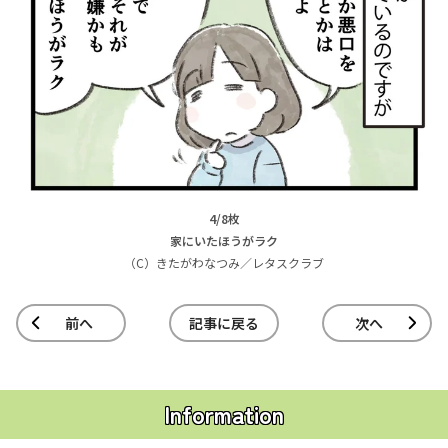
4/8枚
家にいたほうがラク
（C）きたがわなつみ／レタスクラブ
前へ
記事に戻る
次へ
Information