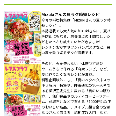
Mizukiさんの夏ラク時短レシピ
今号の料理特集は「Mizukiさんの夏ラク時
短レシピ」。
本誌連載でも大人気のMizukiさんに、夏バ
テ防止にもなる、栄養満点の手間なしレシ
ピをたっぷり教えていただきました!
レンチンおかずやワンパンパスタなど、暑
い夏を乗り切るテクが満載です。
その他、火を使わない「体感“秒”副菜」
や、おうちで作れる「麻辣レシピ」など、
夏に作りたくなるレシピが満載。
料理企画以外にも、「夏のベタベタ床スッ
キリ解消」特集や、睡眠研究の第一人者で
ある柳沢正史先生に教わる「質のいい眠り
方」、無印良品やカルディコーヒーファー
ム、成城石井などで買える「1000円台以下
のおいしい名品」、メイプル超合金の安藤
なつさんと考える「認知症超入門」など、