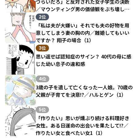
づらいだろ」と反対された女子学生の決断
／マウンティング男の価値観をぶち壊した
結果（1）
2位
「私は夫が大嫌い」それでも夫の好物を用
意してしまう妻の胸の内／離婚してもいい
ですか？ 翔子の場合（1）
3位
思い返せば認知症のサイン？ 40代の母に感
じた幼い息子の違和感
4位
3歳の子を遺して亡くなった一人娘。70歳の
父親が子育てを決意!?／ハルとゲン（1）
5位
「作りたい」思いが燻ぶり続ける料理好き
女性。ある日運命の出会いを果たして!?／
作りたい女と食べたい女1（1）