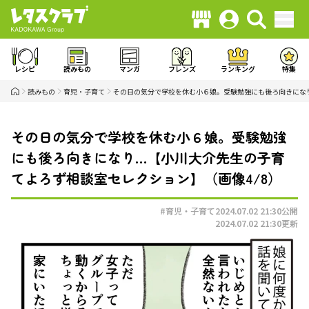
レシピ
読みもの
マンガ
フレンズ
ランキング
特集
読みもの
育児・子育て
その日の気分で学校を休む小６娘。受験勉強にも後ろ向きにな
その日の気分で学校を休む小６娘。受験勉強
にも後ろ向きになり…【小川大介先生の子育
てよろず相談室セレクション】（画像4/8）
#育児・子育て
2024.07.02 21:30
公開
2024.07.02 21:30
更新