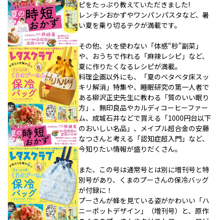
ピをたっぷり教えていただきました!
レンチンおかずやワンパンパスタなど、暑
い夏を乗り切るテクが満載です。
その他、火を使わない「体感“秒”副菜」
や、おうちで作れる「麻辣レシピ」など、
夏に作りたくなるレシピが満載。
料理企画以外にも、「夏のベタベタ床スッ
キリ解消」特集や、睡眠研究の第一人者で
ある柳沢正史先生に教わる「質のいい眠り
方」、無印良品やカルディコーヒーファー
ム、成城石井などで買える「1000円台以下
のおいしい名品」、メイプル超合金の安藤
なつさんと考える「認知症超入門」など、
今知りたい情報が盛りだくさん。
また、この号は通常号とは別に増刊号と特
別号があり、くまのプーさんの保冷バッグ
が付録に！
プーさんが蜂を見ている姿がかわいい「ハ
ニーポットデザイン」（増刊号）と、原作