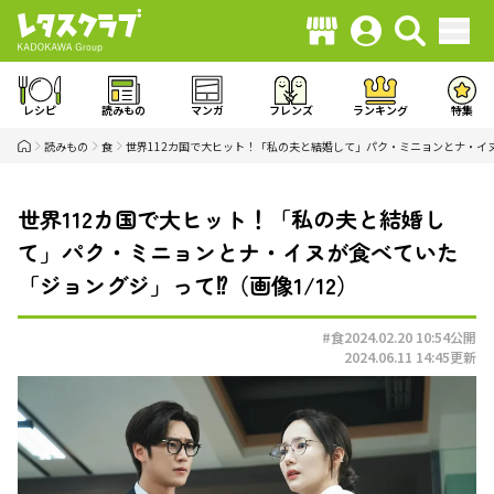
レシピ
読みもの
マンガ
フレンズ
ランキング
特集
読みもの
食
世界112カ国で大ヒット！「私の夫と結婚して」パク・ミニョンとナ・イ
世界112カ国で大ヒット！「私の夫と結婚し
て」パク・ミニョンとナ・イヌが食べていた
「ジョングジ」って⁉（画像1/12）
#食
2024.02.20 10:54
公開
2024.06.11 14:45
更新