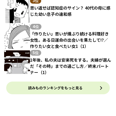
3位
思い返せば認知症のサイン？ 40代の母に感
じた幼い息子の違和感
4位
「作りたい」思いが燻ぶり続ける料理好き
女性。ある日運命の出会いを果たして!?／
作りたい女と食べたい女1（1）
5位
1年後、私の夫は安楽死をする。夫婦が選ん
だ「その時」までの過ごし方／終末パート
ナー（1）
読みものランキングをもっと見る