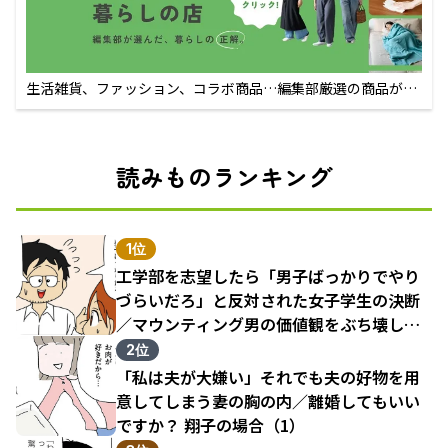
生活雑貨、ファッション、コラボ商品…編集部厳選の商品が買
えるECサイト
読みものランキング
1位
工学部を志望したら「男子ばっかりでやり
づらいだろ」と反対された女子学生の決断
／マウンティング男の価値観をぶち壊した
結果（1）
2位
「私は夫が大嫌い」それでも夫の好物を用
意してしまう妻の胸の内／離婚してもいい
ですか？ 翔子の場合（1）