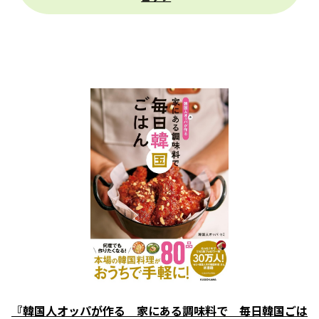
『韓国人オッパが作る 家にある調味料で 毎日韓国ごは