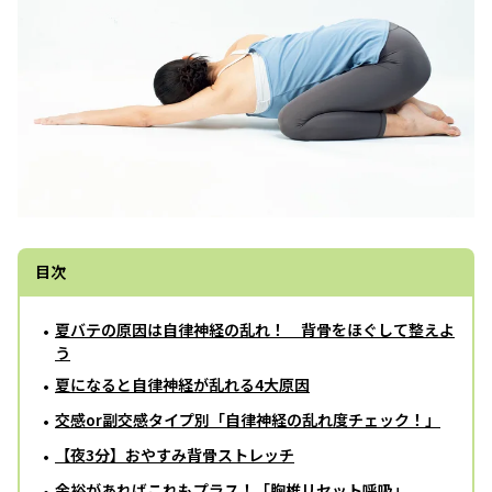
目次
夏バテの原因は自律神経の乱れ！ 背骨をほぐして整えよ
う
夏になると自律神経が乱れる4大原因
交感or副交感タイプ別「自律神経の乱れ度チェック！」
【夜3分】おやすみ背骨ストレッチ
余裕があればこれもプラス！「胸椎リセット呼吸」