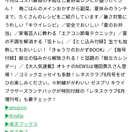
今月はコスパ最高の手間なし夏野菜レシピが盛りだくさ
ん！ 晩ごはんのメインおかずから副菜、夏休みのランチ
まで、たくさんのレシピをご紹介しています／暑さ対策に
うれしい「キウイレシピ」／安全でおいしい「夏のお弁
当」／家電芸人に教わる「エアコン節電テクニック」／夏
の不調を解消する「舌トレ」／【とじ込み付録】生でも加
熱してもおいしい！「きゅうりのおかずBOOK」／【毎号
付録】献立の悩みから解放される！と話題の「献立カレン
ダー」／【大人気連載】オトナのNEWSは増田貴久さん登
場！／コミックエッセイも多数！レタスクラブ8月号をぜ
ひお楽しみください。※刺繍がかわいい ゼスプリ キウイ
ブラザーズランチバッグが特別付録の「レタスクラブ8月
増刊号」も要チェック！
▶amazon
▶Kindle
▶楽天ブックス