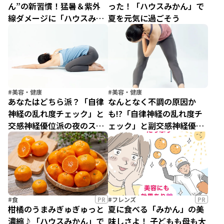
ん”の新習慣！猛暑＆紫外
った！「ハウスみかん」で
線ダメージに「ハウスみか
夏を元気に過ごそう
ん」が最強なワケ
#美容・健康
#美容・健康
あなたはどちら派？「自律
なんとなく不調の原因か
神経の乱れ度チェック」と
も!?「自律神経の乱れ度チ
交感神経優位派の夜のスト
ェック」と副交感神経優位
レッチ
派の朝ストレッチ
#食
PR
#フレンズ
PR
柑橘のうまみぎゅぎゅっと
夏に食べる「みかん」の美
濃縮♪「ハウスみかん」で
味しさよ！ 子どもも母も大