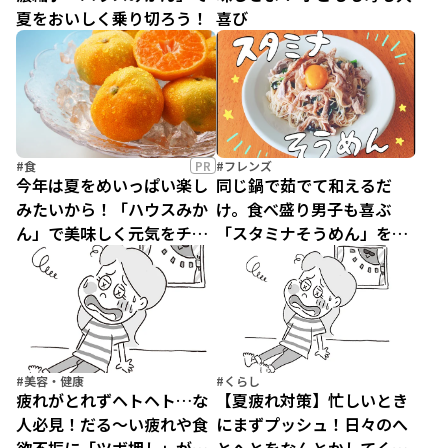
夏をおいしく乗り切ろう！
喜び
#食
PR
#フレンズ
今年は夏をめいっぱい楽し
同じ鍋で茹でて和えるだ
みたいから！「ハウスみか
け。食べ盛り男子も喜ぶ
ん」で美味しく元気をチャ
「スタミナそうめん」を作
ージ
ってみた
#美容・健康
#くらし
疲れがとれずヘトヘト…な
【夏疲れ対策】忙しいとき
人必見！だる〜い疲れや食
にまずプッシュ！日々のへ