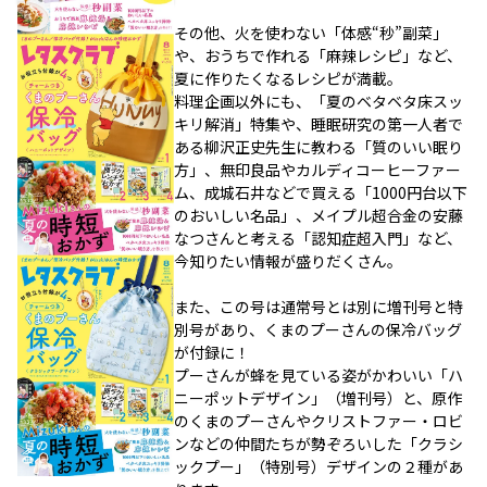
その他、火を使わない「体感“秒”副菜」
や、おうちで作れる「麻辣レシピ」など、
夏に作りたくなるレシピが満載。
料理企画以外にも、「夏のベタベタ床スッ
キリ解消」特集や、睡眠研究の第一人者で
ある柳沢正史先生に教わる「質のいい眠り
方」、無印良品やカルディコーヒーファー
ム、成城石井などで買える「1000円台以下
のおいしい名品」、メイプル超合金の安藤
なつさんと考える「認知症超入門」など、
今知りたい情報が盛りだくさん。
また、この号は通常号とは別に増刊号と特
別号があり、くまのプーさんの保冷バッグ
が付録に！
プーさんが蜂を見ている姿がかわいい「ハ
ニーポットデザイン」（増刊号）と、原作
のくまのプーさんやクリストファー・ロビ
ンなどの仲間たちが勢ぞろいした「クラシ
ックプー」（特別号）デザインの２種があ