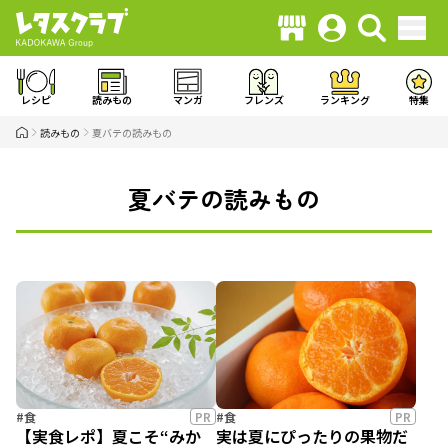
レシピ
読みもの
マンガ
フレンズ
ランキング
特集
読みもの
夏バテの読みもの
夏バテの読みもの
#食
PR
#食
PR
【実食レポ】夏こそ“みか
実は夏にぴったりの果物だ