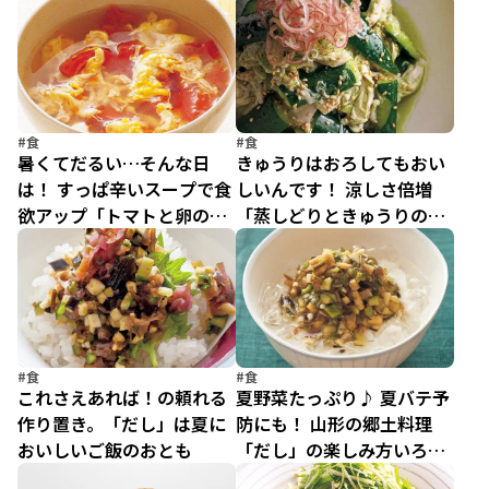
ご飯」
ジ5選
#食
#食
暑くてだるい…そんな日
きゅうりはおろしてもおい
は！ すっぱ辛いスープで食
しいんです！ 涼しさ倍増
欲アップ「トマトと卵の酸
「蒸しどりときゅうりのと
辣湯風」
もあえ」
#食
#食
これさえあれば！の頼れる
夏野菜たっぷり♪ 夏バテ予
作り置き。「だし」は夏に
防にも！ 山形の郷土料理
おいしいご飯のおとも
「だし」の楽しみ方いろい
ろ