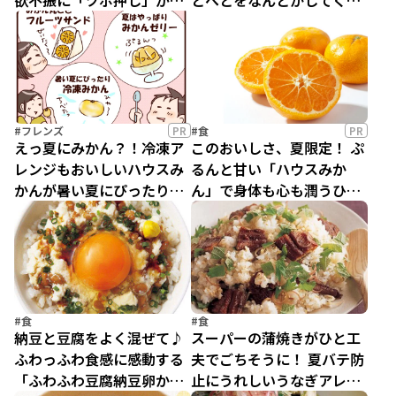
欲不振に「ツボ押し」がお
とへとをなんとかしてくれ
すすめ
る頭のツボ「百会」の正し
い押し方
#フレンズ
PR
#食
PR
えっ夏にみかん？！冷凍ア
このおいしさ、夏限定！ ぷ
レンジもおいしいハウスみ
るんと甘い「ハウスみか
かんが暑い夏にぴったりだ
ん」で身体も心も潤うひん
った！
やりデザートを作ろう
#食
#食
納豆と豆腐をよく混ぜて♪
スーパーの蒲焼きがひと工
ふわっふわ食感に感動する
夫でごちそうに！ 夏バテ防
「ふわふわ豆腐納豆卵かけ
止にうれしいうなぎアレン