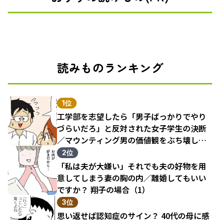
読みものランキング
1位
工学部を志望したら「男子ばっかりでやり
づらいだろ」と反対された女子学生の決断
／マウンティング男の価値観をぶち壊した
結果（1）
2位
「私は夫が大嫌い」それでも夫の好物を用
意してしまう妻の胸の内／離婚してもいい
ですか？ 翔子の場合（1）
3位
思い返せば認知症のサイン？ 40代の母に感