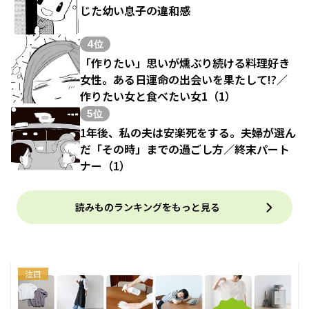
じた幼い息子の違和感
4位
「作りたい」思いが燻ぶり続ける料理好き
女性。ある日運命の出会いを果たして!?／
作りたい女と食べたい女1（1）
5位
1年後、私の夫は安楽死をする。夫婦が選ん
だ「その時」までの過ごし方／終末パート
ナー（1）
読みものランキングをもっと見る
注目