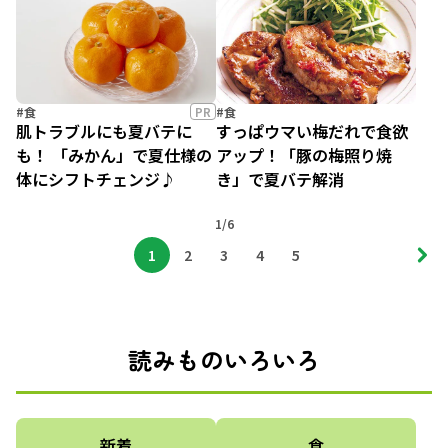
#食
PR
#食
肌トラブルにも夏バテに
すっぱウマい梅だれで食欲
も！ 「みかん」で夏仕様の
アップ！「豚の梅照り焼
体にシフトチェンジ♪
き」で夏バテ解消
1/6
1
2
3
4
5
読みものいろいろ
新着
食