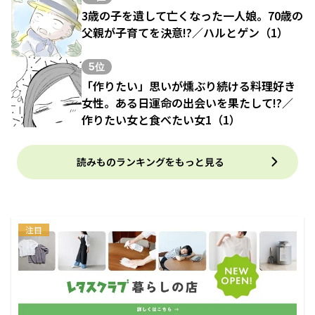
3歳の子を遺して亡くなった一人娘。70歳の
父親が子育てを決意!?／ハルとゲン（1）
5位
「作りたい」思いが燻ぶり続ける料理好き
女性。ある日運命の出会いを果たして!?／
作りたい女と食べたい女1（1）
読みものランキングをもっと見る
注目