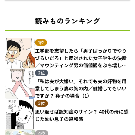
えるECサイト
読みものランキング
1位
工学部を志望したら「男子ばっかりでやり
づらいだろ」と反対された女子学生の決断
／マウンティング男の価値観をぶち壊した
結果（1）
2位
「私は夫が大嫌い」それでも夫の好物を用
意してしまう妻の胸の内／離婚してもいい
ですか？ 翔子の場合（1）
3位
思い返せば認知症のサイン？ 40代の母に感
じた幼い息子の違和感
4位