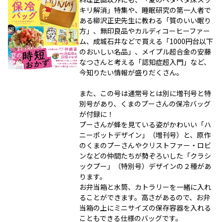
キリ解消」特集や、睡眠研究の第一人者で
ある柳沢正史先生に教わる「質のいい眠り
方」、無印良品やカルディコーヒーファー
ム、成城石井などで買える「1000円台以下
のおいしい名品」、メイプル超合金の安藤
なつさんと考える「認知症超入門」など、
今知りたい情報が盛りだくさん。
また、この号は通常号とは別に増刊号と特
別号があり、くまのプーさんの保冷バッグ
が付録に！
プーさんが蜂を見ている姿がかわいい「ハ
ニーポットデザイン」（増刊号）と、原作
のくまのプーさんやクリストファー・ロビ
ンなどの仲間たちが勢ぞろいした「クラシ
ックプー」（特別号）デザインの２種があ
ります。
お弁当箱と水筒、カトラリーを一緒に入れ
ることができます。高さがあるので、お弁
当箱の上にミニサイズの保存容器を入れる
こともできる仕様のバッグです。