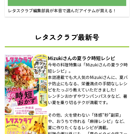
レタスクラブ編集部員が本音で選んだアイテムが買える！
レタスクラブ最新号
Mizukiさんの夏ラク時短レシピ
今号の料理特集は「Mizukiさんの夏ラク時
短レシピ」。
本誌連載でも大人気のMizukiさんに、夏バ
テ防止にもなる、栄養満点の手間なしレシ
ピをたっぷり教えていただきました!
レンチンおかずやワンパンパスタなど、暑
い夏を乗り切るテクが満載です。
その他、火を使わない「体感“秒”副菜」
や、おうちで作れる「麻辣レシピ」など、
夏に作りたくなるレシピが満載。
料理企画以外にも、「夏のベタベタ床スッ