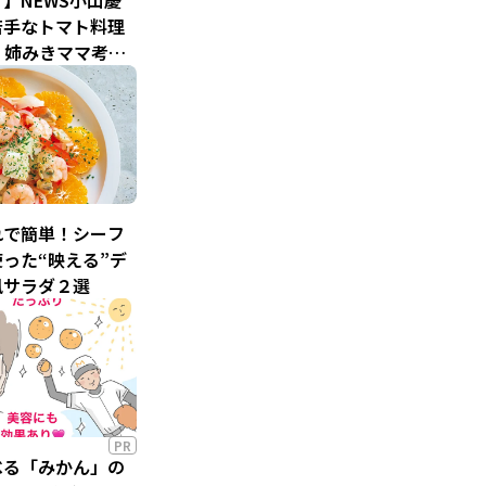
】NEWS小山慶
苦手なトマト料理
? 姉みきママ考案
なそうめん”への
れで簡単！シーフ
った“映える”デ
風サラダ２選
PR
べる「みかん」の