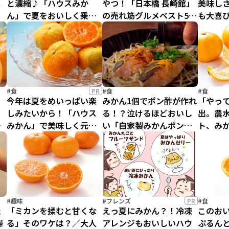
栄
と濃縮♪「ハウスみか
やつ！「日本橋 長崎館」
美味しさ
ん」で夏をおいしく乗り
の売れ筋グルメベスト5を
も大喜
切ろう！
調査してみた！
#食
PR
#食
#食
今年は夏をめいっぱい楽
みかん1個でポン酢が作れ
「やっ
しみたいから！「ハウス
る！？泣けるほどおいし
出。農
バ
みかん」で美味しく元気
い「自家製みかんポン
ト、み
をチャージ
酢」の作り方
題！
#趣味
#フレンズ
PR
#食
た
「ミカンを揉むと甘くな
えっ夏にみかん？！冷凍
このお
掃
る」そのワケは？／大人
アレンジもおいしいハウ
ぷるん