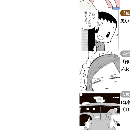
3位
思い
4位
「作
い女
5位
1年
（1