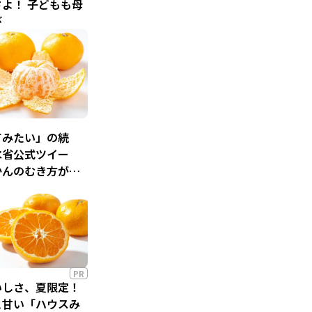
よ！ 子どもも母
び
てみたい」の続
水省公式ツイー
かんのむき方が話
PR
いしさ、夏限定！
と甘い「ハウスみ