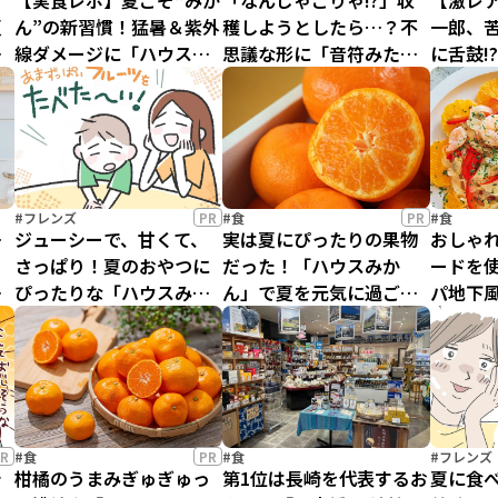
ず
【実食レポ】夏こそ“みか
「なんじゃこりゃ!?」収
【激レア
夏
ん”の新習慣！猛暑＆紫外
穫しようとしたら…？不
一郎、
線ダメージに「ハウスみ
思議な形に「音符みた
に舌鼓!
かん」が最強なワケ
い」「前世は音楽家？」
の“幸せ
反応は
#フレンズ
PR
#食
PR
#食
一
ジューシーで、甘くて、
実は夏にぴったりの果物
おしゃ
さっぱり！夏のおやつに
だった！「ハウスみか
ードを使
か
ぴったりな「ハウスみか
ん」で夏を元気に過ごそ
パ地下
に
ん」が最高すぎた
う
R
#食
PR
#食
#フレンズ
シ
柑橘のうまみぎゅぎゅっ
第1位は長崎を代表するお
夏に食