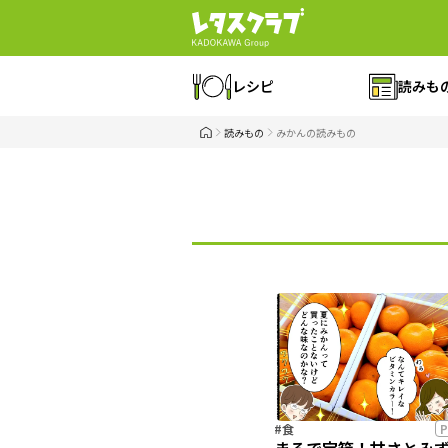
レシピ
読みも
読みもの
みかんの読みもの
#食
P