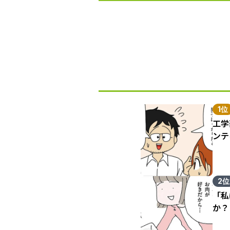
1位
工学
ンテ
2位
「私
か？