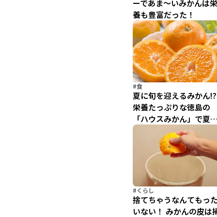
ーであま～いみかんは
養も豊富だった！
#食
夏に旬を迎えるみかん!?
栄養たっぷりな徳島の
「ハウスみかん」で夏
テ防止！
#くらし
捨てちゃうなんてもっ
いない！ みかんの皮は