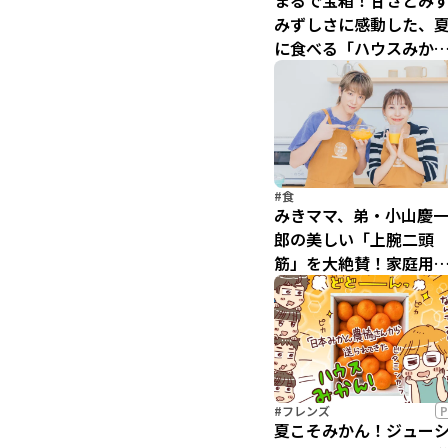
まるで宝箱！甘さとみ
みずしさに感動した、
に食べる「ハウスみか
ん」の魅力
#食
みきママ、弟・小山慶
郎の美しい「上腕二頭
筋」を大絶賛！家庭用
き氷機でまさかの事態
#フレンズ
P
夏こそみかん！ジュー