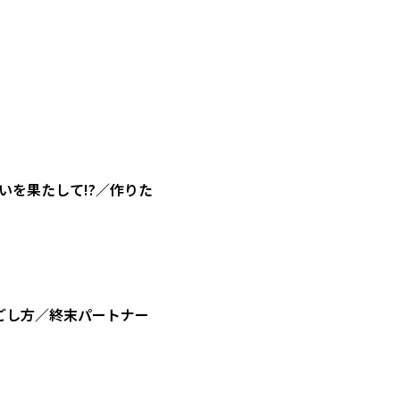
を果たして!?／作りた
ごし方／終末パートナー