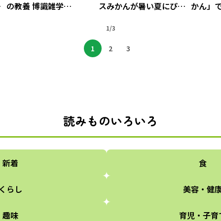
っ
の教養 博識雑学
スみかんが暑い夏にぴっ
かん」
2000（26）
たりだった！
ひんや
1/3
う
1
2
3
読みものいろいろ
新着
食
くらし
美容・健
趣味
育児・子育