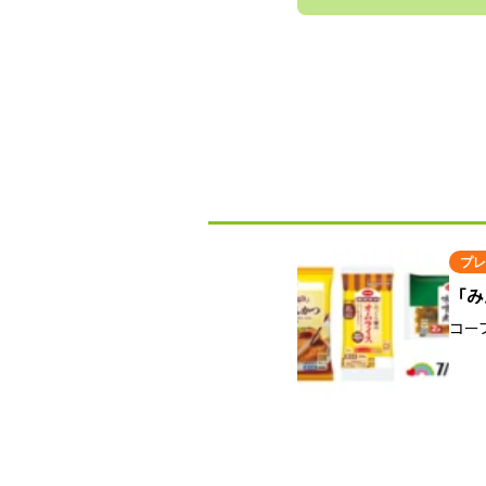
プレ
「み
コー