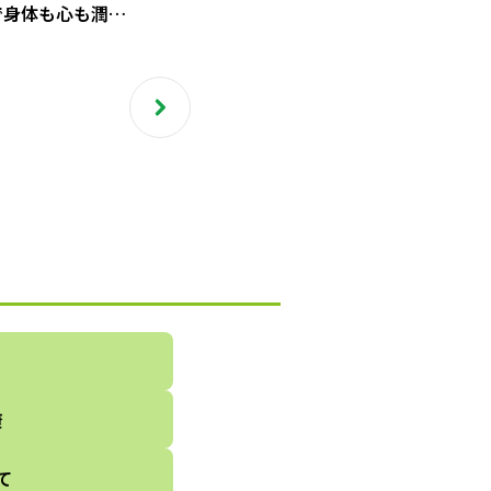
で身体も心も潤う
りデザートを作ろ
康
て