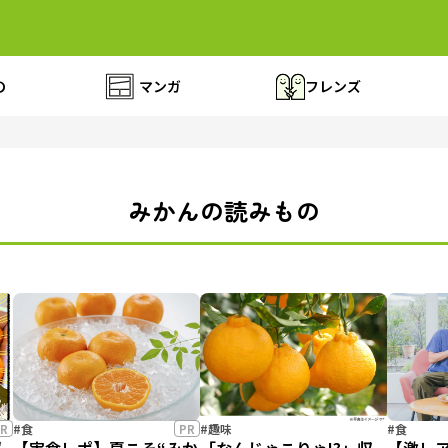
の
マンガ
フレンズ
みかんの読みもの
R
#食
PR
#趣味
#食