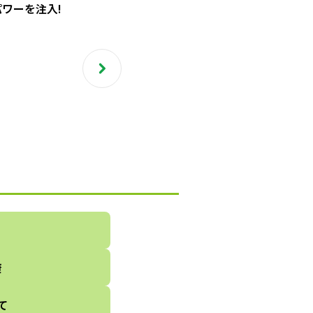
ワーを注入!
康
て