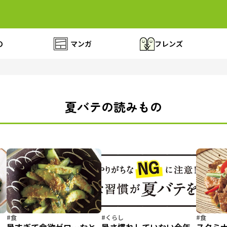
の
マンガ
フレンズ
夏バテの読みもの
#食
#くらし
#食