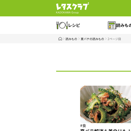
レシピ
読みも
読みもの
夏バテの読みもの
2ページ目
#食