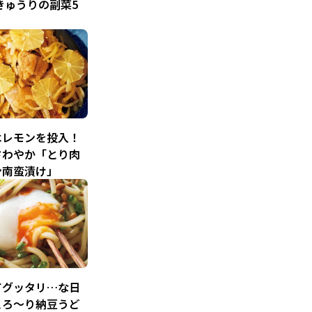
きゅうりの副菜5
はレモンを投入！
さわやか「とり肉
ン南蛮漬け」
てグッタリ…な日
とろ～り納豆うど