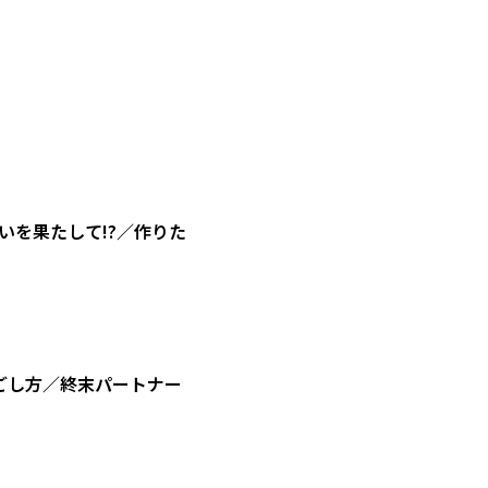
を果たして!?／作りた
ごし方／終末パートナー