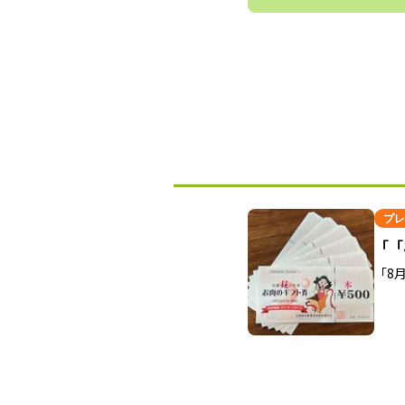
プレ
「「
「8