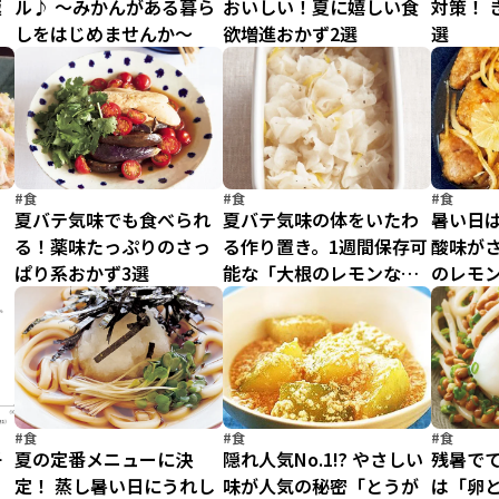
極
ル♪ ～みかんがある暮ら
おいしい！夏に嬉しい食
対策！ 
しをはじめませんか～
欲増進おかず2選
選
#食
#食
#食
！
夏バテ気味でも食べられ
夏バテ気味の体をいたわ
暑い日
と
る！薬味たっぷりのさっ
る作り置き。1週間保存可
酸味が
」
ぱり系おかず3選
能な「大根のレモンなま
のレモ
す」
#食
#食
#食
子
夏の定番メニューに決
隠れ人気No.1⁉ やさしい
残暑で
定！ 蒸し暑い日にうれし
味が人気の秘密「とうが
は「卵