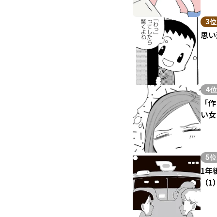
3位
思い
4位
「作
い女
5位
1年
（1