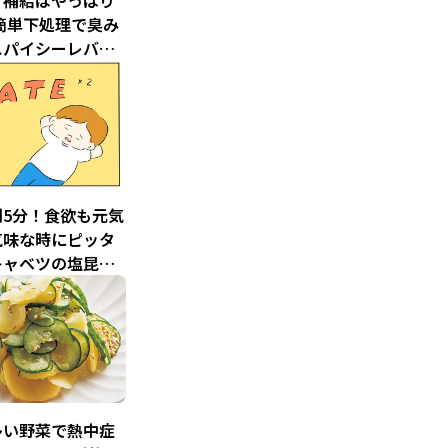
ナ補給はやっぱり
簡単下処理で臭み
スパイシーレバニ
」
間5分！食欲も元気
気味な時にピッタ
キャベツの塩昆布
が簡単＆ウマすぎ
多い野菜で熱中症