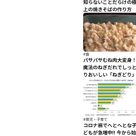
知らないことだらけの
上の焼きそばの作り方
#食
パサパサむね肉大変身
魔法のねぎだれでしっ
りおいしい「ねぎどり
#育児・子育て
コロナ禍でへとへとな
どもが急増中!! 今から始