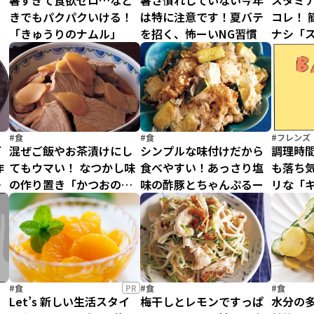
！
暑すぎて食欲ゼロ…なと
暑さ慣れしていない今年
スタミ
ー
きでもパクパクいける！
は特に注意です！夏バテ
コレ！ 
「きゅうりのナムル」
を招く、怖ーいNG習慣
ナシ「
ラ炒め
#食
#食
#フレンズ
ご
混ぜご飯やお茶漬けにし
シンプルな味付けだから
調理時
作
てもウマい！ なつかし味
食べやすい！あっさり塩
も落ち
ン
の作り置き「かつおのし
味の酢豚とちゃんぷるー
リな「
ぐれ煮」
炒め」
る
#食
PR
#食
#食
Let’s 新しい生活スタイ
梅干しとレモンですっぱ
水分の