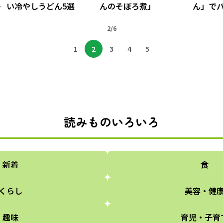
カ
い冷やしうどん5選
んのそぼろ煮」
ん」でパ
2/6
1
2
3
4
5
読みものいろいろ
新着
食
くらし
美容・健
趣味
育児・子育