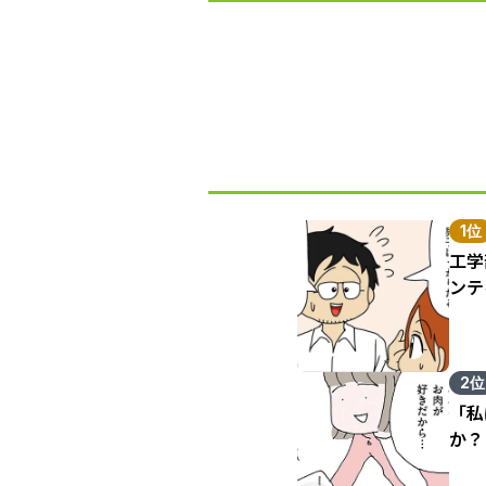
1位
工学
ンテ
2位
「私
か？